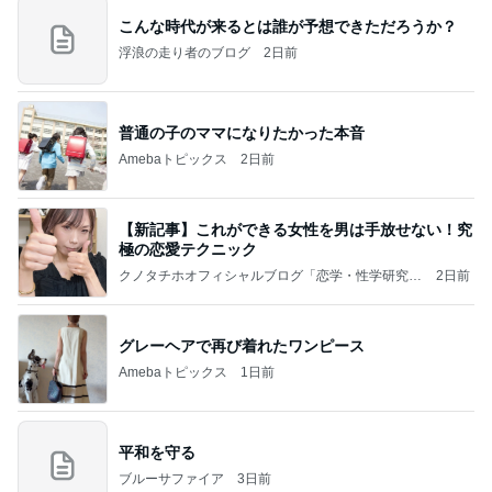
こんな時代が来るとは誰が予想できただろうか？
浮浪の走り者のブログ
2日前
普通の子のママになりたかった本音
Amebaトピックス
2日前
【新記事】これができる女性を男は手放せない！究
極の恋愛テクニック
クノタチホオフィシャルブログ「恋学・性学研究
2日前
室」Powered by Ameba
グレーヘアで再び着れたワンピース
Amebaトピックス
1日前
平和を守る
ブルーサファイア
3日前