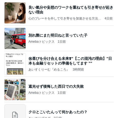
良い氣分や妄想のワークを重ねても引き寄せが起き
ない理由
心のブレーキを外して引き寄せを加速させる方法：
4日前
引き寄せ研究所
別れ際にまた明日ねと言っていた子
Amebaトピックス
1日前
㊗️喜びを分け合える未来❣️”【この混沌の理由】”⽇
本も⾦融リセットの準備をしてます ””
あいすくりーむ『めるころ』
3時間前
遮光せず後悔した西日での大失敗
Amebaトピックス
1日前
クロとこいたんって何かあったの？