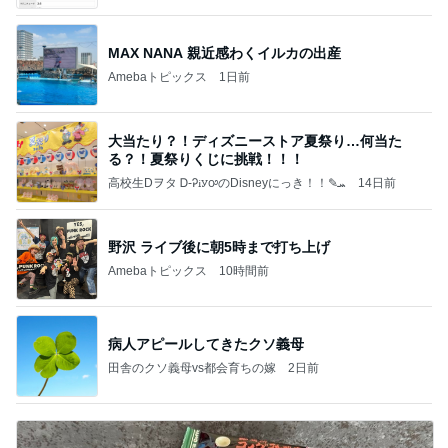
て」Powered by Ameba
MAX NANA 親近感わくイルカの出産
Amebaトピックス
1日前
大当たり？！ディズニーストア夏祭り…何当た
る？！夏祭りくじに挑戦！！！
高校生Dヲタ Ꭰ-ᎮꭵꭹꭴのDisneyにっき！！✎ܚ
14日前
野沢 ライブ後に朝5時まで打ち上げ
Amebaトピックス
10時間前
病人アピールしてきたクソ義母
田舎のクソ義母vs都会育ちの嫁
2日前