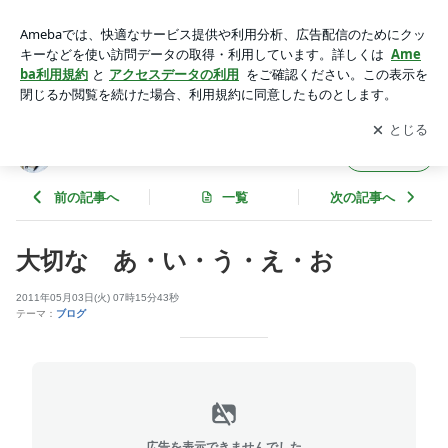
大切な あ・い・う・え・お | 占い師 風頬一葉 です。出逢い
に感謝！
アプリをダウンロードして
ブログの更新通知
を受け取りまし
開く
ょう。
占い師 風頬一葉 です。出逢いに感謝！
フォロー
前の記事へ
一覧
次の記事へ
大切な あ・い・う・え・お
2011年05月03日(火) 07時15分43秒
テーマ：
ブログ
広告を表示できませんでした