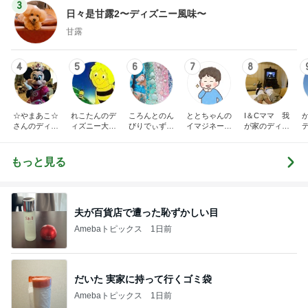
3
日々是甘露2〜ディズニー風味〜
甘露
4
5
6
7
8
☆やまあこ☆
れこたんのデ
ころんとのん
ととちゃんの
I＆Cママ 我
さんのディズ
ィズニー大好
びりでぃず日
イマジネーシ
が家のディズ
ニー日記
き♡孫4人
記
ョンタイム
ニー♡ブログ
もっと見る
夫が百貨店で遭った恥ずかしい目
Amebaトピックス
1日前
だいた 実家に持って行くゴミ袋
Amebaトピックス
1日前