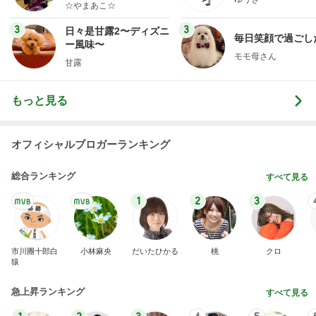
☆やまあこ☆
3
3
日々是甘露2〜ディズニ
毎日笑顔で過ごし
ー風味〜
モモ母さん
甘露
もっと見る
オフィシャルブロガーランキング
総合ランキング
すべて見る
1
2
3
市川團十郎白
小林麻央
だいたひかる
桃
クロ
猿
急上昇ランキング
すべて見る