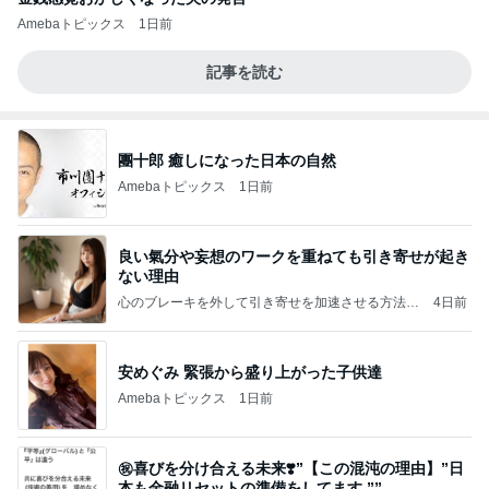
Amebaトピックス
1日前
記事を読む
團十郎 癒しになった日本の自然
Amebaトピックス
1日前
良い氣分や妄想のワークを重ねても引き寄せが起き
ない理由
心のブレーキを外して引き寄せを加速させる方法：
4日前
引き寄せ研究所
安めぐみ 緊張から盛り上がった子供達
Amebaトピックス
1日前
㊗️喜びを分け合える未来❣️”【この混沌の理由】”⽇
本も⾦融リセットの準備をしてます ””