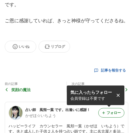
です。
ご恩に感謝していれば、きっと神様が守ってくださるね。
いいね
リブログ
記事を報告する
前の記事
次の記事
笑顔の魔法
五黄殺に吉方位取り!?
気に入ったらフォロー
会員登録は不要です
占い師 風頬一葉 です。出逢いに感謝！
フォロー
かぜほ☆いちよう
ハッピーライフ カウンセラー 風頬一葉（かぜほ いちよう）で
す。夫と成人した子供２人を持つ占い師です。主に名古屋と多治見