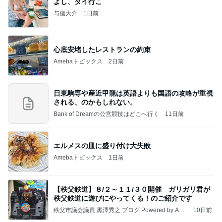
よし、タイ行こ
与儀大介
1日前
心底安堵したレストランの約束
Amebaトピックス
2日前
日東駒専や産近甲龍は英語よりも国語の攻略が重視
される、のかもしれない。
Bank of Dreamの公営競技はどこへ行く
11日前
エルメスの皿に盛り付け大失敗
Amebaトピックス
1日前
【秩父鉄道】８/２～１１/３０開催 ガリガリ君が
秩父鉄道に遊びにやってくる！のご紹介です
秩父市議会議員 黒澤秀之 ブログ Powered by Ame
10日前
ba