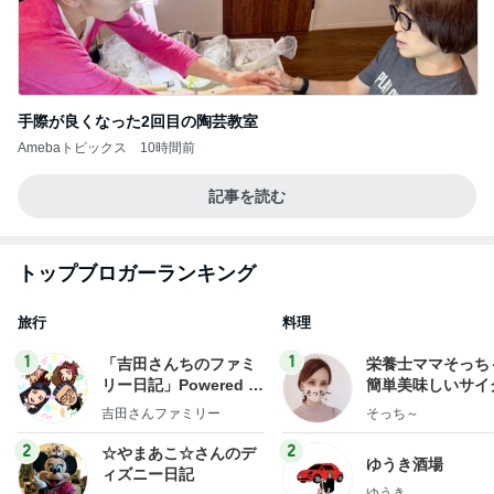
手際が良くなった2回目の陶芸教室
Amebaトピックス
10時間前
記事を読む
トップブロガーランキング
旅行
料理
1
1
「吉田さんちのファミ
栄養士ママそっち
リー日記」Powered b
簡単美味しいサイ
y Ameba 吉田さんファ
献立
吉田さんファミリー
そっち～
ミリーオフィシャルブ
ログ
2
2
☆やまあこ☆さんのデ
ゆうき酒場
ィズニー日記
ゆうき