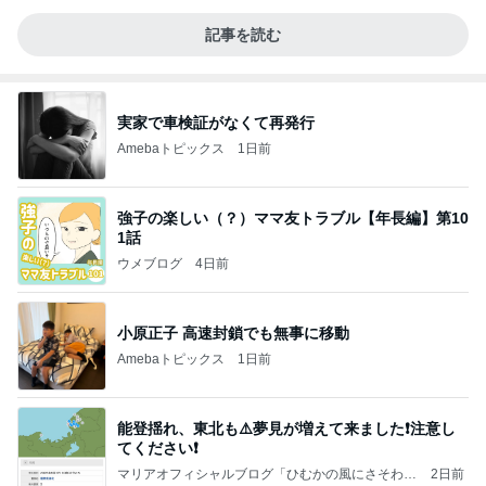
記事を読む
実家で車検証がなくて再発行
Amebaトピックス
1日前
強子の楽しい（？）ママ友トラブル【年長編】第10
1話
ウメブログ
4日前
小原正子 高速封鎖でも無事に移動
Amebaトピックス
1日前
能登揺れ、東北も⚠️夢見が増えて来ました❗️注意し
てください❗️
マリアオフィシャルブログ「ひむかの風にさそわれ
2日前