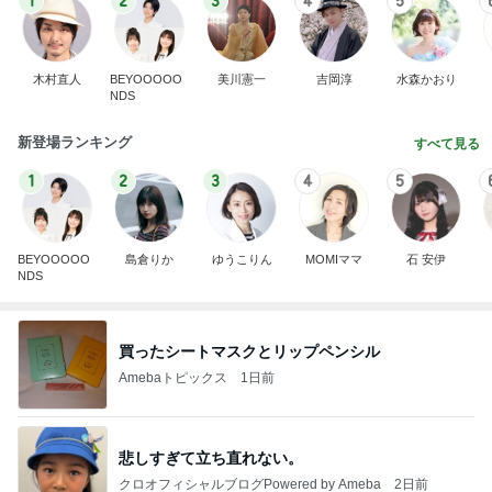
1
2
3
4
5
木村直人
BEYOOOOO
美川憲一
吉岡淳
水森かおり
NDS
新登場ランキング
すべて見る
1
2
3
4
5
BEYOOOOO
島倉りか
ゆうこりん
MOMIママ
石 安伊
NDS
買ったシートマスクとリップペンシル
Amebaトピックス
1日前
悲しすぎて立ち直れない。
クロオフィシャルブログPowered by Ameba
2日前