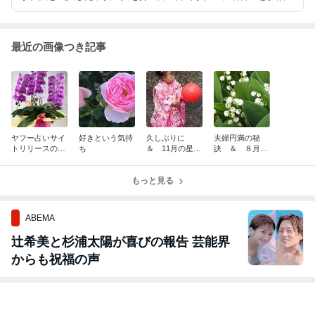
市で鑑定しています。イベントなど出張鑑定も承ります。ホームペ
ージは「風頬一葉 の幸せの扉」です。皆様よろしくお願いいたし
ます。
最近の画像つき記事
ヤフー占いサイ
好きという気持
久しぶりに
夫婦円満の秘
トリリースのご
ち
＆ 11月の星座
訣 ＆ ８月の
案内＆豪雪
別運勢
星座別運勢
もっと見る
ABEMA
辻希美と杉浦太陽が喜びの報告 芸能界
からも祝福の声