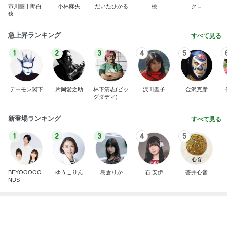
堀ちえみ 可愛いトルコ桔梗の小夏
Amebaトピックス
13時間前
なぜアンティークに惹かれるのか？
アラフォー庶民のjewelry collection
4日前