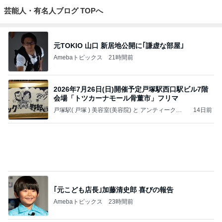
もっと見る
想像より3cm小さい本革の長財布
Amebaトピックス
1日前
発売日を忘れ参戦すらできず完売
Amebaトピックス
2日前
可愛くて癒されるお膝で寝る犬
Amebaトピックス
2日前
神がかってる掃除機
Amebaトピックス
15時間前