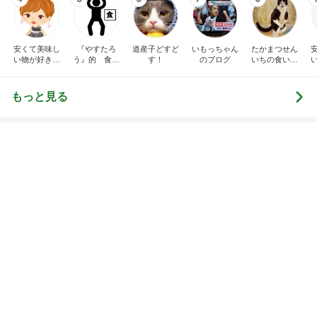
総合ランキング
すべて見る
1
2
3
市川團十郎白
小林麻央
だいたひかる
桃
クロ
猿
急上昇ランキング
すべて見る
1
2
3
4
5
デーモン閣下
片岡愛之助
林下清志(ビッ
沢田聖子
金沢克彦
グダディ)
新登場ランキング
すべて見る
1
2
3
4
5