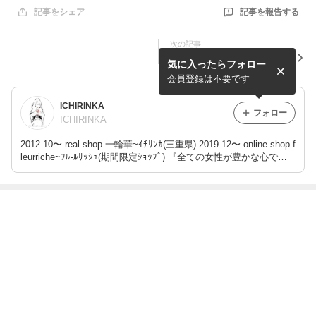
記事を報告する
記事をシェア
次の記事
新商品入荷しました♪
気に入ったらフォロー
会員登録は不要です
ICHIRINKA
フォロー
ICHIRINKA
2012.10〜 real shop 一輪華~ｲﾁﾘﾝｶ(三重県) 2019.12〜 online shop f
leurriche~ﾌﾙ-ﾙﾘｯｼｭ(期間限定ｼｮｯﾌﾟ) 『全ての女性が豊かな心で美
しく在る為に…』を掲げ、内側、外側へ向け、何か届けられるモノ
があればと思います☆彡
最近の画像つき記事
新商品入荷しま
新商品入荷しま
Thank You Cou
新商品入荷しま
した♪
した♪
pon！6/28(日)迄
した♪