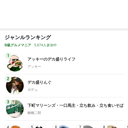
トップブロガーランキング
旅行
美容
1
1
「吉田さんちのファミ
（旧アカウント）
リー日記」Powered b
ブログ【アラフォ
y Ameba 吉田さんファ
社売却セカンドラ
吉田さんファミリー
エマの日記
ミリーオフィシャルブ
フ】
ログ
2
2
☆やまあこ☆さんのデ
リトルミニマリス
ィズニー日記
ビューティコラム 
little minimalist'
☆やまあこ☆
あねっさ／anessa
uty colum
3
3
日々是甘露2〜ディズニ
美人になれる、た
ー風味〜
んの魔法
甘露
hiromi
もっと見る
オフィシャルブロガーランキング