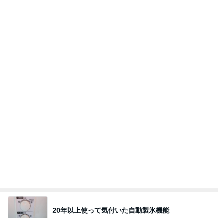
美奈代 夫とローストビーフの夕食
Amebaトピックス
1日前
記事を読む
だめ元で店舗へ行ったけど売り切れ
Amebaトピックス
2日前
~布花ヘッドアクセサリー 手作り創作キット！~初
めての方でも髪飾りが作れます！
石川県小松市の布花専門のSHOP＆お教室 Nana
9日前
flower