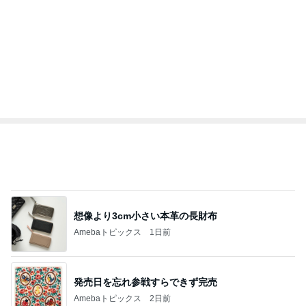
BEYOOOOO
ゆうこりん
島倉りか
石 安伊
蒼井心音
NDS
20年以上使って気付いた自動製氷機能
Amebaトピックス
2日前
改めて、思ったこと。
Un Naughty アン・ノーティー
14日前
義母への連絡が必須だった理由
Amebaトピックス
1日前
2026年7月26日(日)開催予定戸塚駅西口駅ビル7階
会場「トツカーナモール骨董市」フリマ
戸塚駅( 戸塚 ) 美容室(美容院) と アンティーク雑
14日前
貨のお店 カッティング ラヴ Cutting Love 店長の