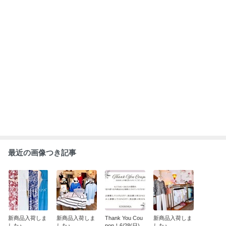
です！
もっと見る
ABEMA
「体にお気をつけて」松岡茉優 喜びの
報告に祝福の声