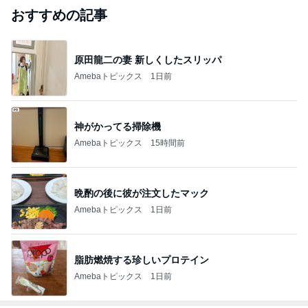
ジャンルランキング
B級グルメマニア
5,674人参加中
1
アッキーのデカ盛りライフ
アッキー
2
デカ盛りんぐ
ガデュ
3
下町マリーンズ・一口馬主・立ち飲み・立ち食いそば
柳橋二郎
4
5
6
7
8
安くて美味し
『やすたろ
道産子どすど
いもっちゃん
たかまつせん
い物が好き☆
う』的 食の
す！
のブログ
いちの食い散
彡
備忘録
らかし日記