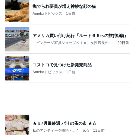
内山妻 プールででんぐり返しする子供
Amebaトピックス
2日前
継承 〜少し早いプレゼント〜
『京と風の日記』
7日前