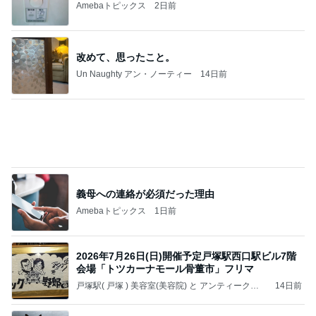
主人に頼まれ苦労した人気の帽子
Amebaトピックス
2日前
7月に買ったもの 筍模様のアンティーク帯
watashinokimonomitiのブログ
8時間前
愛之助 スタジアムシティへ向かう様子
Amebaトピックス
1日前
アメリカ買い付け紀行『アンティークモールで出会
ったもの達』
「ビンテージ家具ショップＫｉｏ」女性店長のＤ
11日前
ｉａｒｙ