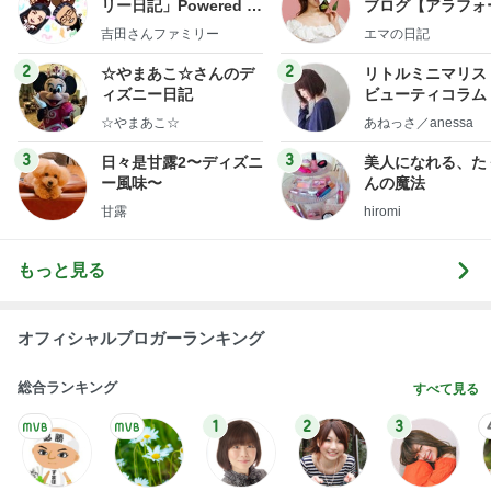
凡骨日記 （LIFE GOES ON）
13日前
だいた 片っ端から食べているレモン
Amebaトピックス
1日前
スターティアラ キラキラ＆ミリオンベル アンテ
ィークピーチ
花・野菜…
13日前
1人で頼んだ200円の白ワイン
Amebaトピックス
1日前
フランス、旅するアンティーク本日最終日✨
kiki-roman･衣服作家･ｋｉｋｉｓａｎのブログ
26日前