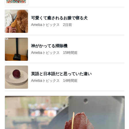
ブログ
撫でられ要員が増え神妙な顔の猫
Amebaトピックス
1日前
アメリカ買い付け紀行『ルート６６への旅(後編)』
「ビンテージ家具ショップＫｉｏ」女性店長のＤ
20日前
ｉａｒｙ
コストコで見つけた新発売商品
Amebaトピックス
1日前
★☆7月最終週 パリの蚤の市 ★☆
私のアンティーク物語・.。*.・o.☆
11日前