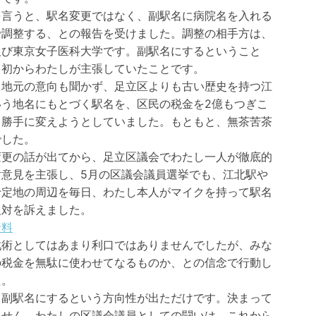
を言うと、駅名変更ではなく、副駅名に病院名を入れる
で調整する、との報告を受けました。調整の相手方は、
及び東京女子医科大学です。副駅名にするということ
当初からわたしが主張していたことです。
、地元の意向も聞かず、足立区よりも古い歴史を持つ江
いう地名にもとづく駅名を、区民の税金を2億もつぎこ
、勝手に変えようとしていました。もともと、無茶苦茶
でした。
変更の話が出てから、足立区議会でわたし一人が徹底的
対意見を主張し、5月の区議会議員選挙でも、江北駅や
予定地の周辺を毎日、わたし本人がマイクを持って駅名
反対を訴えました。
資料
戦術としてはあまり利口ではありませんでしたが、みな
の税金を無駄に使わせてなるものか、との信念で行動し
た。
、副駅名にするという方向性が出ただけです。決まって
ません。わたしの区議会議員としての闘いは、これから