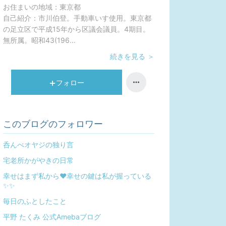
お住まいの地域：
東京都
自己紹介：
市川伯登。手動車いす使用。東京都
の足立区で平成15年から区議会議員。4期目。
無所属。昭和43(196...
続きを見る ＞
フォロー
このブログのフォロワー
呑んべオヤジの独り言
宅老所かがやきの日常
幸せはまず私から❤幸せの鍵は私が握っている
✨✨
毎日のふとしたこと
平野 たくみ 公式Amebaブログ