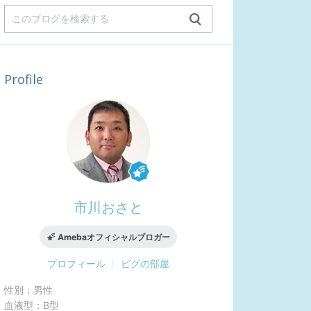
Profile
市川おさと
Amebaオフィシャルブロガー
プロフィール
ピグの部屋
性別：
男性
血液型：
B型