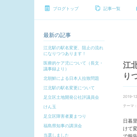
ブログトップ
記事一覧
最新の記事
江北駅の駅名変更、阻止の流れ
になりつつあります！
医療的ケア児について（長文・
江
議事録より）
り
北朝鮮による日本人拉致問題
江北駅の駅名変更について
2019-12
足立区土地開発公社評議員会
テーマ
けん玉
足立区障害者夏まつり
日暮
福島県知事の講演会
けて
当選しました
で報