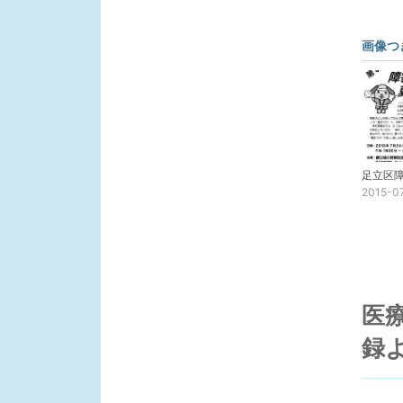
画像つ
2015-0
医
録