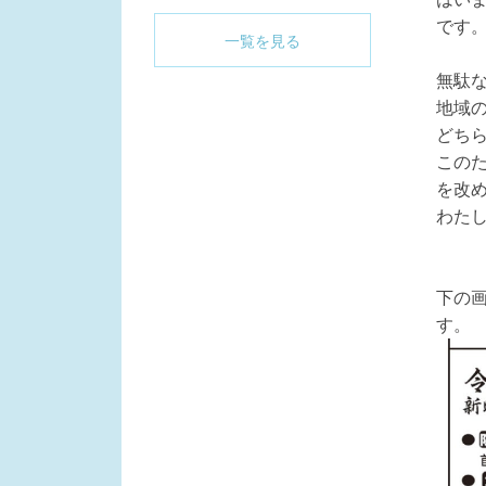
開
く
です
一覧を見る
無駄
地域
どち
この
を改
わた
下の
す。