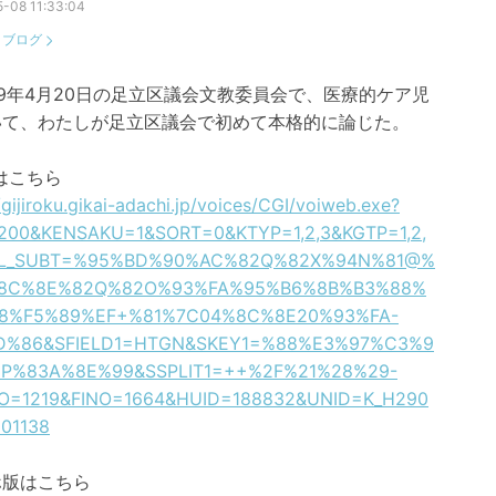
-08 11:33:04
：
ブログ
9年4月20日の足立区議会文教委員会で、医療的ケア児
いて、わたしが足立区議会で初めて本格的に論じた。
はこちら
/gijiroku.gikai-adachi.jp/voices/CGI/voiweb.exe?
200&KENSAKU=1&SORT=0&KTYP=1,2,3&KGTP=1,2,
TL_SUBT=%95%BD%90%AC%82Q%82X%94N%81@%
8C%8E%82Q%82O%93%FA%95%B6%8B%B3%88%
8%F5%89%EF+%81%7C04%8C%8E20%93%FA-
D%86&SFIELD1=HTGN&SKEY1=%88%E3%97%C3%9
3P%83A%8E%99&SSPLIT1=++%2F%21%28%29-
O=1219&FINO=1664&HUID=188832&UNID=K_H290
01138
ホ版はこちら