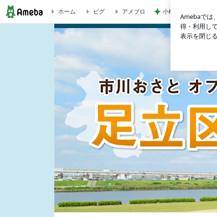
小柳ルミ子 55年通
ホーム
ピグ
アメブロ
足立区議会議員 市川おさとオフィシャルブログ「足立区が好き。」Po