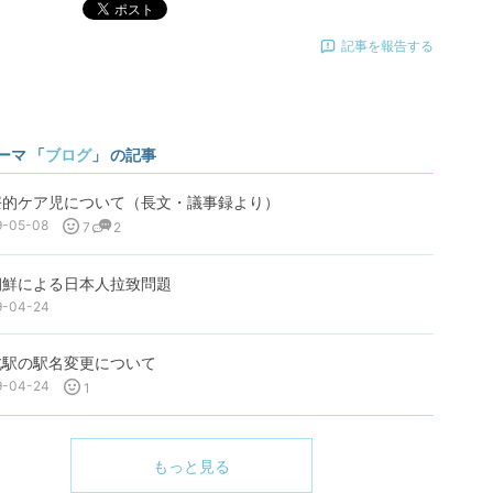
ポスト
記事を報告する
ーマ 「
ブログ
」 の記事
療的ケア児について（長文・議事録より）
9-05-08
7
2
朝鮮による日本人拉致問題
9-04-24
北駅の駅名変更について
9-04-24
1
もっと見る