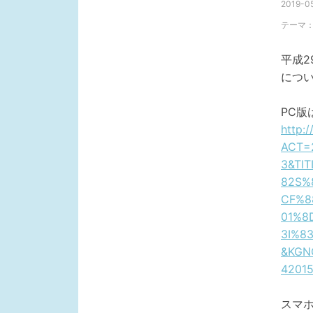
2019-05
テーマ
平成2
につ
PC版
http:/
ACT=
3&TI
82S%
CF%8
01%8
3I%8
&KGN
42015
スマ