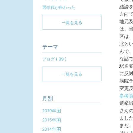
結論
選挙戦が終わった
方向
地元
一覧を見る
は、
区は
北と
テーマ
んで
な話
ブログ ( 39 )
駅名
に反
一覧を見る
病院
変更
参考
月別
選挙
さん
2019
年
開
まし
2015
年
く
開
まだ
2014
年
く
はい