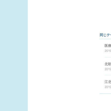
同じテ
医
201
北
201
江
201