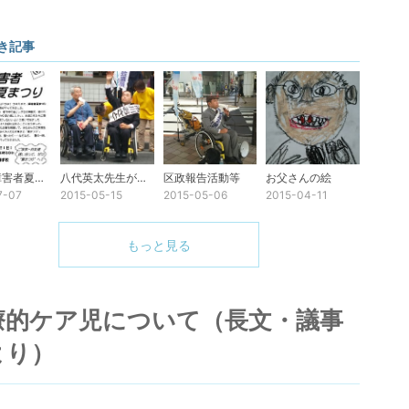
き記事
足立区障害者夏まつり
八代英太先生が来てくれた！
区政報告活動等
お父さんの絵
7-07
2015-05-15
2015-05-06
2015-04-11
もっと見る
療的ケア児について（長文・議事
より）