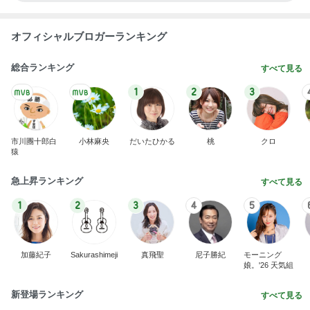
オフィシャルブロガーランキング
総合ランキング
すべて見る
1
2
3
市川團十郎白
小林麻央
だいたひかる
桃
クロ
猿
急上昇ランキング
すべて見る
1
2
3
4
5
加藤紀子
Sakurashimeji
真飛聖
尼子勝紀
モーニング
娘。'26 天気組
新登場ランキング
すべて見る