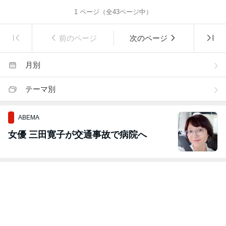
1
ページ（全
43
ページ中）
前のページ
次のページ
月別
テーマ別
ABEMA
女優 三田寛子が交通事故で病院へ