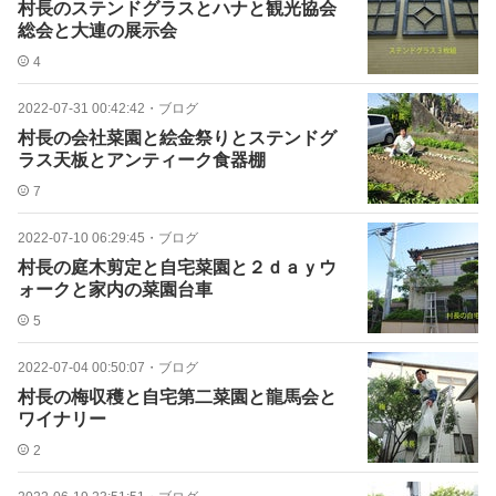
村長のステンドグラスとハナと観光協会
総会と大連の展示会
4
2022-07-31 00:42:42
・
ブログ
村長の会社菜園と絵金祭りとステンドグ
ラス天板とアンティーク食器棚
7
2022-07-10 06:29:45
・
ブログ
村長の庭木剪定と自宅菜園と２ｄａｙウ
ォークと家内の菜園台車
5
2022-07-04 00:50:07
・
ブログ
村長の梅収穫と自宅第二菜園と龍馬会と
ワイナリー
2