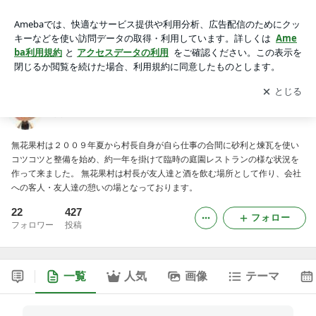
無花果村村長のブログ
アプリをダウンロードして
ブログの更新通知
を受け取りまし
開く
ょう。
無花果村村長のブログ
無花果村は２００９年夏から村長自身が自ら仕事の合間に砂利と煉瓦を使い
コツコツと整備を始め、約一年を掛けて臨時の庭園レストランの様な状況を
作って来ました。 無花果村は村長が友人達と酒を飲む場所として作り、会社
への客人・友人達の憩いの場となっております。
22
427
フォロー
フォロワー
投稿
一覧
人気
画像
テーマ