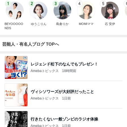
1
2
3
4
5
BEYOOOOO
ゆうこりん
島倉りか
MOMIママ
石 安伊
NDS
芸能人・有名人ブログ TOPへ
レジェンド松下のなんでもプレゼン！
Amebaトピックス
18時間前
ヴィシソワーズが大好評だったこと
Amebaトピックス
1日前
行きたくない一般ゾンビのラジオ体操
Amebaトピックス
1日前