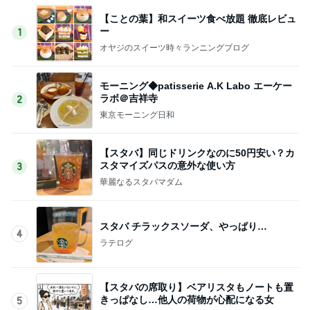
【ことの葉】和スイーツ食べ放題 徹底レビュ
ー
1
オヤジのスイーツ時々ランニングブログ
モーニング◆patisserie A.K Labo エーケー
ラボ＠吉祥寺
2
東京モーニング日和
【スタバ】同じドリンクなのに50円安い？カ
スタマイズパスの意外な使い方
3
華麗なるスタバマダム
スタバ チラックスソーダ、やっぱり…
4
ラテログ
【スタバの席取り】ベアリスタもノートも置
きっぱなし…他人の荷物が心配になる女
5