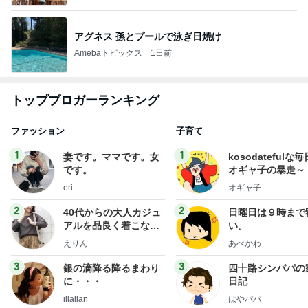
アグネス 孫とプールで泳ぎ日焼け
Amebaトピックス
1日前
トップブロガーランキング
ファッション
子育て
1
1
妻です。ママです。女
kosodatefulな毎
です。
オギャ子の暴走～
eri.
オギャ子
2
2
40代からの大人カジュ
日曜日は９時まで
アルを品良く着こなす
い。
ファッションブログ
えりん
あべかわ
3
3
銀の滴降る降るまわり
四十路シンパパの
に・・・
日記
illallan
はやパパ