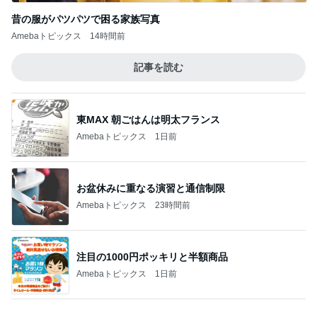
Amebaトピックス
1日前
ジャンル人気記事ランキング
犬との生活
真夏のBBQ
1
しろとくろしろ
二つの訪問に感じる違和感――悠仁さんの印
象が一日の中で変わる不思議」
2
love-3025のブログ
早くオラにお盆休みを！
3
白柴 『きなこ』 のお気楽ブログ