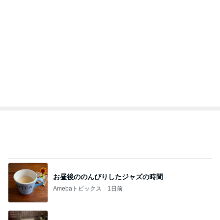
顔を合わせれば暴言ばかりの高3娘
Amebaトピックス
2日前
記事を読む
オフィシャルブロガーランキング
総合ランキング
すべて見る
1
2
3
市川團十郎白
小林麻央
だいたひかる
桃
クロ
猿
急上昇ランキング
すべて見る
1
2
3
4
5