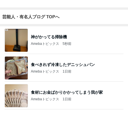
母の人の好き嫌いで起きた出来事
Amebaトピックス
1日前
記事を読む
副作用か分からず身体がダルい日
Amebaトピックス
23時間前
欲しかった25周年のスーベニアプレート
Amebaトピックス
1日前
毛布に埋もれて完全オフモード
Amebaトピックス
17時間前
おばあちゃんが換気扇を拭いた物