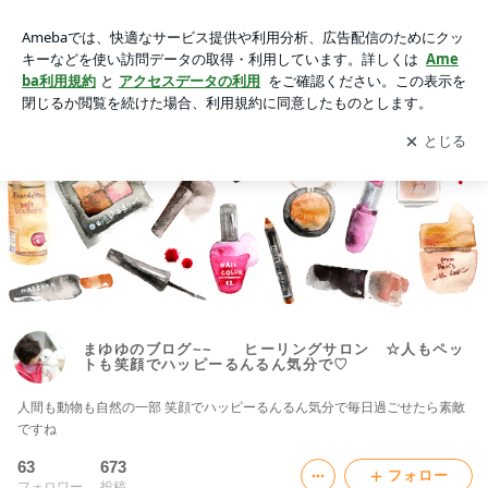
まゆゆのブログ~~ ヒーリングサロン ☆人もペットも笑
顔でハッピーるんるん気分で♡
アプリをダウンロードして
ブログの更新通知
を受け取りまし
開く
ょう。
まゆゆのブログ~~ ヒーリングサロン ☆人もペッ
トも笑顔でハッピーるんるん気分で♡
人間も動物も自然の一部 笑顔でハッピーるんるん気分で毎日過ごせたら素敵
ですね
63
673
フォロー
フォロワー
投稿