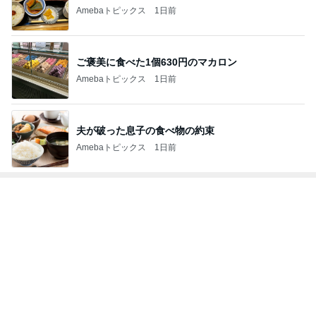
Amebaトピックス
1日前
ご褒美に食べた1個630円のマカロン
Amebaトピックス
1日前
夫が破った息子の食べ物の約束
Amebaトピックス
1日前
トップブロガーランキング
旅行
ペット
1
1
「吉田さんちのファミ
しろとくろしろ
リー日記」Powered b
たまねぎ
y Ameba 吉田さんファ
吉田さんファミリー
ミリーオフィシャルブ
ログ
2
2
☆やまあこ☆さんのデ
母さんは今日も世