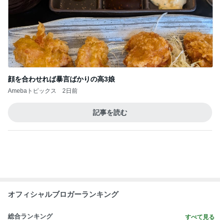
食べきれず冷凍したデニッシュパン
Amebaトピックス
1日前
食材にお金ばかりかかってしまう我が家
Amebaトピックス
1日前
息子たちが取り合いになり追加購入
Amebaトピックス
19時間前
堀ちえみの夫 野菜が余ると作る豚汁
Amebaトピックス
1日前