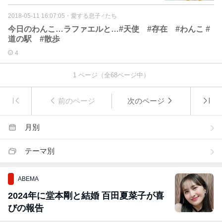
2018-05-11 16:07:05
・
愛する息子♂たち
今日のわんこ…ラファエルと…#天使 #存在 #わんこ #
道の駅 #散歩
4
1
ページ（全
68
ページ中）
前のページ
次のページ
月別
テーマ別
ABEMA
2024年に堂本剛と結婚 百田夏菜子が喜
びの報告