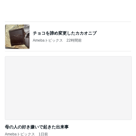
ガムを食べただけなのに。
4
PECOいぬ部 Byチコママ
初めまして
5
ひとつ屋根の下
このジャンルの記事をもっと見る
次世代掃除機がやってきた！！
Amebaトピックス
5秒前
ヒデ 美容デビューし若返った友人
Amebaトピックス
14時間前