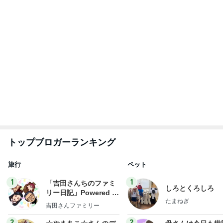
ィズニー日記
やく
☆やまあこ☆
藤緒 ミルカ
3
3
日々是甘露2〜ディズニ
白柴 『きなこ』 
ー風味〜
楽ブログ
甘露
ひろ☆みき
もっと見る
お昼後ののんびりしたジャズの時間
Amebaトピックス
1日前
人生の目標のためまず痩せる宣言
Amebaトピックス
23時間前
息子が希望したさっぱりした補食