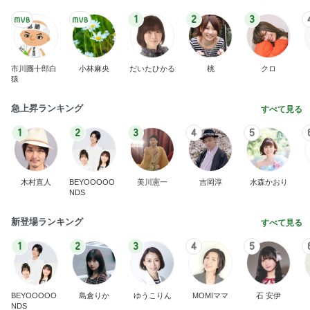
昔の服がパツパツで困る家族写真
Amebaトピックス
14時間前
記事を読む
東MAX 朝ごはんは明太フランス
Amebaトピックス
1日前
お盆休みに重なる演習と通信制限
Amebaトピックス
23時間前