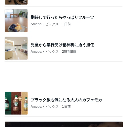
30%OFFで見逃せない主役級トップス
Amebaトピックス
1日前
記事を読む
モト冬樹 ゴルフで汗をかくのが快感
Amebaトピックス
1日前
立て替えた義父の入院代の精算
Amebaトピックス
1日前
堀ちえみの夫 美味しく出来た水菜そば
Amebaトピックス
13時間前