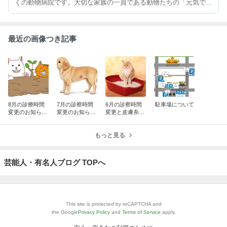
くの動物病院です。大切な家族の一員である動物たちの「元気で長
生き」に貢献できるよう、全力で、一生懸命治療に取り組みます。
総合診療科、歯科口腔外科、腫瘍科、眼科、ねこにやさしい病院、
皮膚/耳科。
最近の画像つき記事
8月の診療時間
7月の診察時間
6月の診察時間
駐車場について
変更のお知らせ
変更のお知らせ
変更と皮膚糸状
と猫の仲良しフ
＆犬の膿皮症に
菌症について
ェロモン「フェ
ついて
リウェイフレン
もっと見る
ズ」について
芸能人・有名人ブログ TOPへ
This site is protected by reCAPTCHA and
the Google
Privacy Policy
and
Terms of Service
apply.