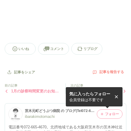
いいね
コメント
リブログ
記事を報告する
記事をシェア
前の記事
次の記事
1月の診察時間変更のお知ら
年末年始の診察時間変更のお
気に入ったらフォロー
せ
知らせ
会員登録は不要です
茨木元町どうぶつ病院 の ブログ(Tel072-665-4670)
フォロー
ibarakimotomachi
電話番号072-665-4670。北摂地域である大阪府茨木市の茨木神社近