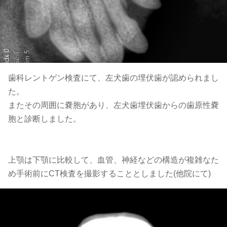
歯科レントゲン検査にて、左犬歯の埋伏歯が認められまし
た。
またその周囲に嚢胞があり、左犬歯埋伏歯からの歯原性嚢
胞と診断しました。
上顎は下顎に比較して、血管、神経などの構造が複雑なた
め手術前にCT検査を撮影することとしました(他院にて)