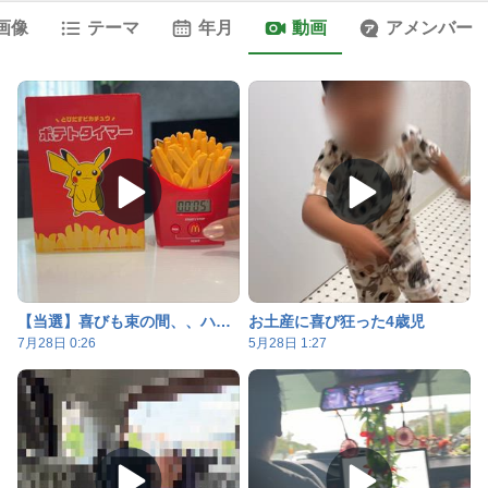
画像
テーマ
年月
動画
アメンバー
【当選】喜びも束の間、、ハズレを引く女
お土産に喜び狂った4歳児
7月28日 0:26
5月28日 1:27