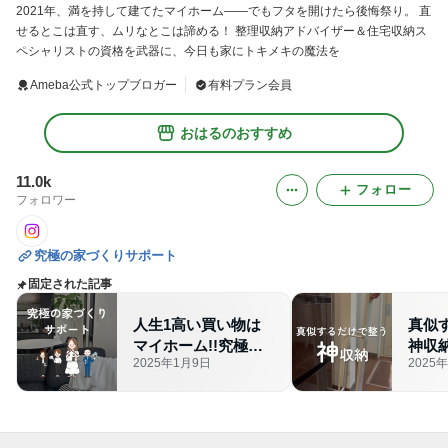
2021年、満を持して建てたマイホーム——でもフタを開けたら後悔祭り。 直
せるとこは直す、ムリなとこは諦める！ 整理収納アドバイザー＆住宅収納ス
ペシャリストの資格を武器に、今日も家にトキメキの魔法を
Ameba公式トップブロガー
有料プラン会員
おはるのおすすめ
11.0k
フォロー
フォロワー
究極の家づくりサポート
固定された記事
人生1高い買い物は
真似
マイホーム!!究極の
神収
2025年1月9日
2025
家づくりサポート開
始!!