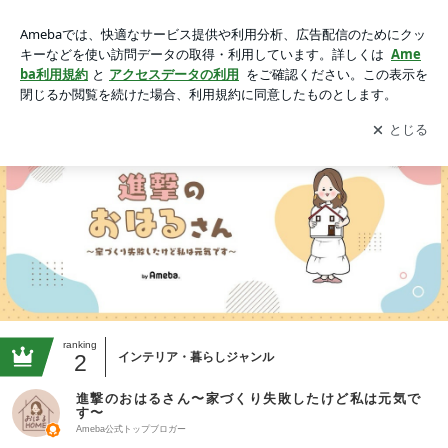
動画一覧｜進撃のおはるさん〜家づくり失敗したけど私は元気
です〜
アプリをダウンロードして
ブログの更新通知
を受け取りまし
開く
ょう。
ranking
2
インテリア・暮らしジャンル
進撃のおはるさん〜家づくり失敗したけど私は元気で
す〜
Ameba公式トップブロガー