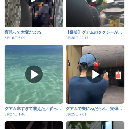
育児って大変だよね
【爆笑】グアムのタクシーが想像の斜め上すぎた件。レンタカーいる？
5月16日 6:09
3月30日 23:17
グアム寒すぎて震えた／ずっと身につけてたリング
グアムで夫にねだられ、実弾射撃
3月27日 1:46
3月25日 7:01