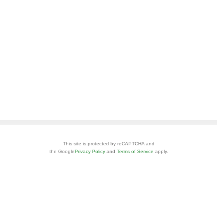
This site is protected by reCAPTCHA and
the Google
Privacy Policy
and
Terms of Service
apply.
安心・安全なご利用のために
お問い合わせ
ヘルプ
利用規約
アクセスデータの利用
特定商取引法に基づく表記