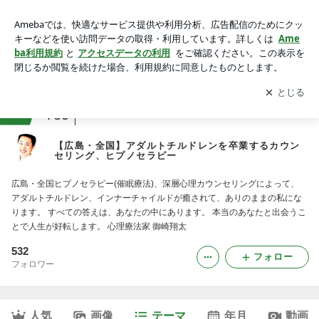
■お客様のご感想｜【広島・全国】アダルトチルドレンを卒業
するカウンセリング、ヒプノセラピー
アプリをダウンロードして
ブログの更新通知
を受け取りまし
開く
ょう。
ranking
メンタルヘルスカウンセラージャンル
735
【広島・全国】アダルトチルドレンを卒業するカウン
セリング、ヒプノセラピー
広島・全国ヒプノセラピー(催眠療法)、深層心理カウンセリングによって、
アダルトチルドレン、インナーチャイルドが癒されて、ありのままの私にな
ります。 すべての答えは、あなたの中にあります。 本当のあなたと出会うこ
とで人生が好転します。 心理療法家 御崎翔太
532
フォロー
フォロワー
人気
画像
テーマ
年月
動画