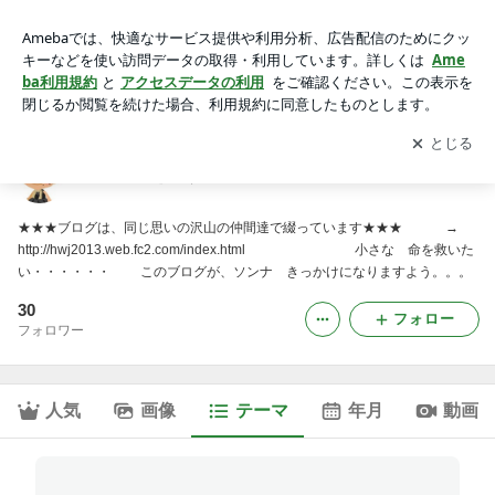
埼玉｜HWJ犬猫を助けたい仲間のブログ
アプリをダウンロードして
ブログの更新通知
を受け取りまし
開く
ょう。
HWJ犬猫を助けたい仲間のブログ
★★★ブログは、同じ思いの沢山の仲間達で綴っています★★★ →
http://hwj2013.web.fc2.com/index.html 小さな 命を救いた
い・・・・・・ このブログが、ソンナ きっかけになりますよう。。。
30
フォロー
フォロワー
人気
画像
テーマ
年月
動画