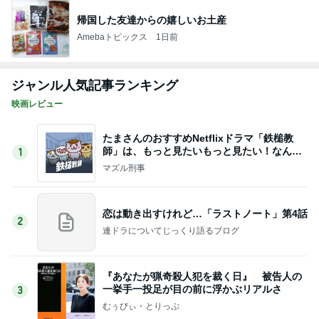
帰国した友達からの嬉しいお土産
Amebaトピックス
1日前
ジャンル人気記事ランキング
映画レビュー
たまさんのおすすめNetflixドラマ「鉄槌教
師」は、もっと見たいもっと見たい！なんで1
1
0話完？
マズル刑事
恋は動き出すけれど…「ラストノート」第4話
2
連ドラについてじっくり語るブログ
『あなたが猟奇殺人犯を裁く日』 被告人の
一挙手一投足が目の前に浮かぶリアルさ
3
むぅびぃ・とりっぷ