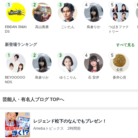
1
2
3
4
5
EBiDAN 39&Ki
高山善廣
こいたん
島倉りか
つばきファク
DS
トリー
新登場ランキング
すべて見る
1
2
3
4
5
BEYOOOOO
島倉りか
ゆうこりん
石 安伊
蒼井心音
NDS
芸能人・有名人ブログ TOPへ
レジェンド松下のなんでもプレゼン！
Amebaトピックス
2時間前