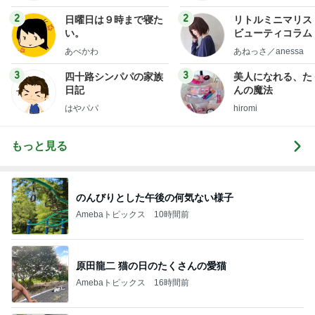
フ】
2
2
日曜日は９時まで寝た
リトルミニマリス
い。
ビューティコラム 
little minimalist'
あべかわ
あねっさ／anessa
uty colum
3
3
四十路シンパパの家族
美人になれる、た
日記
んの魔法
はやパパ
hiromi
もっと見る
のんびりとした午後の何気ない様子
Amebaトピックス
10時間前
原田龍二 猫の日のたくさんの愛猫
Amebaトピックス
16時間前