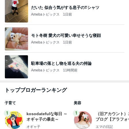
だいた 似合う気がする息子のTシャツ
Amebaトピックス
1日前
モト冬樹 愛犬の可愛い幸せそうな寝顔
Amebaトピックス
1日前
駐車場の落とし物を巡る夫の持論
Amebaトピックス
11時間前
トップブロガーランキング
子育て
美容
1
1
kosodatefulな毎日 ～
（旧アカウント）
オギャ子の暴走～
ブログ【アラフォ
社売却セカンドラ
オギャ子
エマの日記