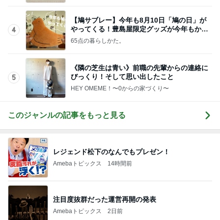
です〜
【鳩サブレー】今年も8月10日「鳩の日」が
やってくる！豊島屋限定グッズが今年もかわ
4
いすぎる♡
65点の暮らしかた。
《隣の芝生は青い》前職の先輩からの連絡に
びっくり！そして思い出したこと
5
HEY OMEME！〜0からの家づくり〜
このジャンルの記事をもっと見る
レジェンド松下のなんでもプレゼン！
Amebaトピックス
14時間前
注目度抜群だった運営再開の発表
Amebaトピックス
2日前