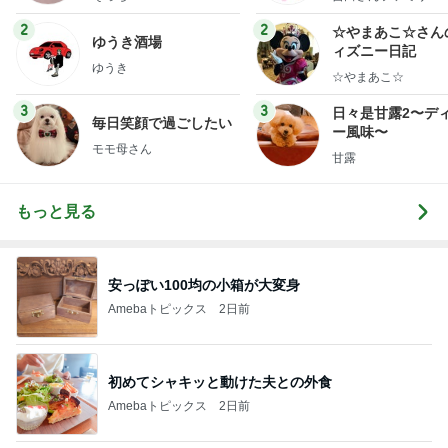
ミリーオフィシャ
ログ
2
2
☆やまあこ☆さん
ゆうき酒場
ィズニー日記
ゆうき
☆やまあこ☆
3
3
日々是甘露2〜デ
毎日笑顔で過ごしたい
ー風味〜
モモ母さん
甘露
もっと見る
安っぽい100均の小箱が大変身
Amebaトピックス
2日前
初めてシャキッと動けた夫との外食
Amebaトピックス
2日前