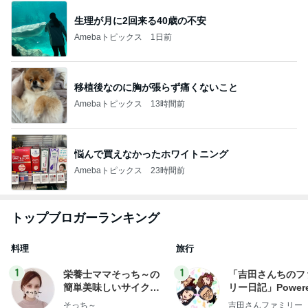
生理が月に2回来る40歳の不安
Amebaトピックス
1日前
移植後なのに胸が張らず痛くないこと
Amebaトピックス
13時間前
悩んで買えなかったホワイトニング
Amebaトピックス
23時間前
トップブロガーランキング
料理
旅行
1
1
栄養士ママそっち～の
「吉田さんちのフ
簡単美味しいサイクル
リー日記」Powere
献立
y Ameba 吉田さ
そっち～
吉田さんファミリー