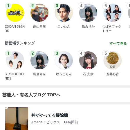
1
2
3
4
5
EBiDAN 39&Ki
高山善廣
こいたん
島倉りか
つばきファク
DS
トリー
新登場ランキング
すべて見る
1
2
3
4
5
BEYOOOOO
島倉りか
ゆうこりん
石 安伊
蒼井心音
NDS
芸能人・有名人ブログ TOPへ
神がかってる掃除機
Amebaトピックス
14時間前