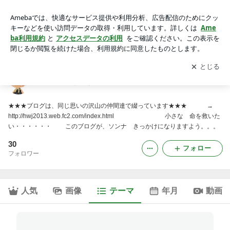
群馬｜HWJ犬猫を助けたい仲間のブログ
アプリをダウンロードして
ブログの更新通知
を受け取りまし
開く
ょう。
HWJ犬猫を助けたい仲間のブログ
★★★ブログは、同じ思いの沢山の仲間達で綴っています★★★ →
http://hwj2013.web.fc2.com/index.html 小さな 命を救いた
い・・・・・・ このブログが、ソンナ きっかけになりますよう。。。
30
フォロー
フォロワー
人気
画像
テーマ
年月
動画