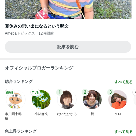
夏休みの思い出になるという呪文
Amebaトピックス
12時間前
記事を読む
オフィシャルブロガーランキング
総合ランキング
すべて見る
1
2
3
市川團十郎白
小林麻央
だいたひかる
桃
クロ
猿
急上昇ランキング
すべて見る