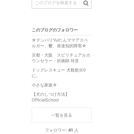
このブログのフォロワー
☆テンパリYuiたんママアスペ
ルガー、鬱、発達知的障害☆
京都・大阪 スピリチュアルカ
ウンセラー・祈祷師 玲音
ドッグレスキュー 犬殺処分0
に。
小さな家族☆
【犬のしつけ方法】
OfficialSchool
一覧を見る
フォロワー:
41
人