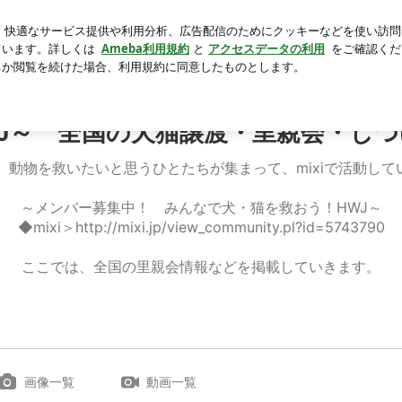
が上がる食器
芸能人ブログ
人気ブログ
新規登録
ロ
WJ～ 全国の犬猫譲渡・里親会・しつ
は、動物を救いたいと思うひとたちが集まって、mixiで活動して
～メンバー募集中！ みんなで犬・猫を救おう！HWJ～
◆mixi＞http://mixi.jp/view_community.pl?id=5743790
ここでは、全国の里親会情報などを掲載していきます。
画像一覧
動画一覧