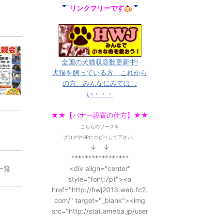
リンクフリーです
全国の犬猫収容数更新中!
犬猫を飼っている方、これから
の方、みんなにみてほし
い・・・
★★【バナー設置の仕方】★★
こちらのソースを
ブログやHPにコピペして下さい。
↓ ↓
*****************
<div align="center"
一覧
style="font:7pt"><a
href="http://hwj2013.web.fc2.
com/" target="_blank"><img
src="http://stat.ameba.jp/user