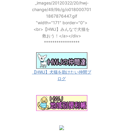
_images/20120322/20/hwj-
change/49/9b/g/o018000701
1867876447.gif
"width="171" border="0">
<br>【HWJ】みんなで犬猫を
救おう！</a></div>
*****************
【HWJ】犬猫を助けたい仲間ブ
ログ