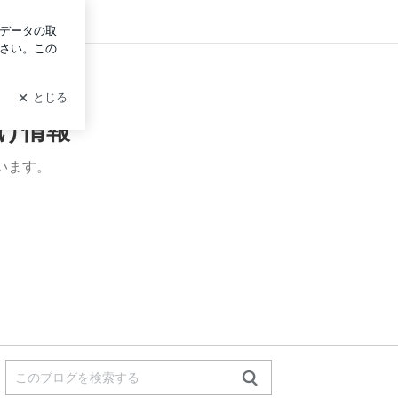
グイン
け情報
います。