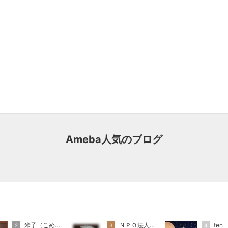
Ameba人気のブログ
米子（こめこ）
ＮＰＯ法人ねこけん
ten
2
3
4