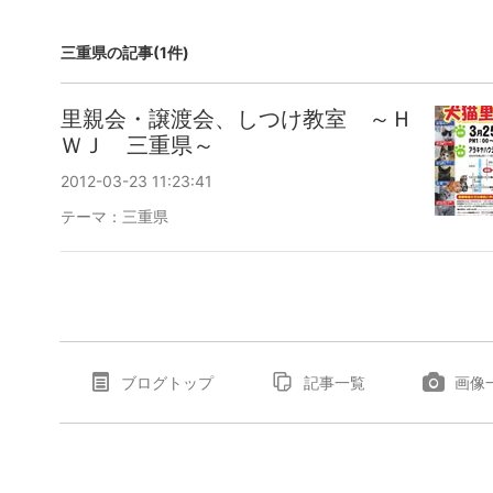
三重県の記事(1件)
里親会・譲渡会、しつけ教室 ～Ｈ
ＷＪ 三重県～
2012-03-23 11:23:41
テーマ：
三重県
ブログトップ
記事一覧
画像