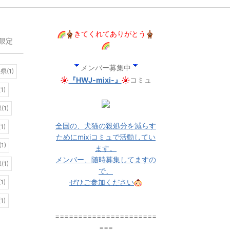
きてくれてありがとう
限定
メンバー募集中
県(1)
『HWJ-mixi-』
コミュ
1)
(1)
全国の、犬猫の殺処分を減らす
1)
ためにmixiコミュで活動してい
1)
ます。
メンバー、随時募集してますの
(1)
で、
ぜひご参加ください
1)
1)
======================
===