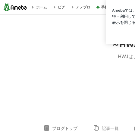
手抜きごはんも気分
ホーム
ピグ
アメブロ
三重県｜～HWJ～ 全国の犬猫譲渡・里親会・しつけ情報
～H
HWJ
ブログトップ
記事一覧