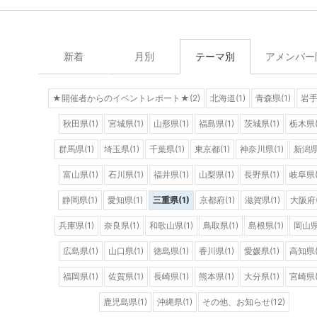
新着
月別
テーマ別
アメンバー
★開催者からのイベントレポート★(2)
北海道(1)
青森県(1)
岩手
秋田県(1)
宮城県(1)
山形県(1)
福島県(1)
茨城県(1)
栃木県(
群馬県(1)
埼玉県(1)
千葉県(1)
東京都(1)
神奈川県(1)
新潟県
富山県(1)
石川県(1)
福井県(1)
山梨県(1)
長野県(1)
岐阜県(
静岡県(1)
愛知県(1)
三重県(1)
京都府(1)
滋賀県(1)
大阪府(
兵庫県(1)
奈良県(1)
和歌山県(1)
鳥取県(1)
島根県(1)
岡山県
広島県(1)
山口県(1)
徳島県(1)
香川県(1)
愛媛県(1)
高知県(
福岡県(1)
佐賀県(1)
長崎県(1)
熊本県(1)
大分県(1)
宮崎県(
鹿児島県(1)
沖縄県(1)
その他、お知らせ(12)