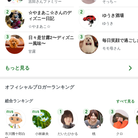
吉田さんファミリー
そっち～
ミリーオフィシャルブ
ログ
2
2
☆やまあこ☆さんのデ
ゆうき酒場
ィズニー日記
ゆうき
☆やまあこ☆
3
3
日々是甘露2〜ディズニ
毎日笑顔で過ごし
ー風味〜
モモ母さん
甘露
もっと見る
オフィシャルブロガーランキング
総合ランキング
すべて見る
1
2
3
市川團十郎白
小林麻央
だいたひかる
桃
クロ