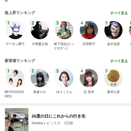
猿
急上昇ランキング
すべて見る
1
2
3
4
5
デーモン閣下
片岡愛之助
林下清志(ビッ
沢田聖子
金沢克彦
グダディ)
新登場ランキング
すべて見る
1
2
3
4
5
BEYOOOOO
島倉りか
ゆうこりん
石 安伊
蒼井心音
NDS
26度の日にこれからの行き先
Amebaトピックス
1日前