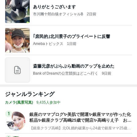
ありがとうございます
市川團十郎白猿オフィシャルB
2日前
｢庶民的｣北川景子のプライベートに反響
Amebaトピックス
1日前
斎藤元彦がぶらぶら動画のアップを止めた
Bank of Dreamの公営競技はどこへ行く
9日前
ジャンルランキング
カメラ(風景写真)
9,435人参加中
1
銀座のママブログ✨美肌で開運✨銀座ママが作った化
粧品✨銀座クラブ高嶋25歳で開店✨高嶋りえ子 お着
物でエルメス バーキン コーデ
【銀座クラブ高嶋】元OL婚約破棄から24歳で銀座ママ25歳でオーナーママ銀座 美肌で開運♡パワースポット巡り高嶋りえ子ブログ