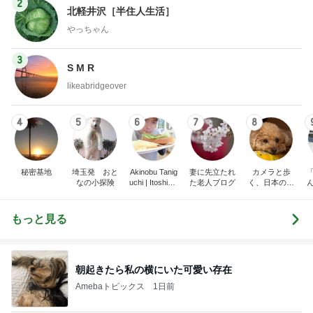
2
北軽井沢［半住人生活］
やっちゃん
3
S M R
likeabridgeover
4
5
6
7
8
秘密基地
埼玉発 おと
Akinobu Tanig
妻に先立たれ
カメラと歩
なの小探険
uchi | Itoshima
た老人ブログ
く、日本の風
Landscape Ph
景スナップ紀
otographer
行
もっと見る
朝起きたら私の横にいた可愛い存在
Amebaトピックス
1日前