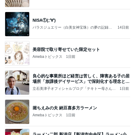
NISA①(;'∀')
パラスジュエリー（白美女神宝珠）の夢の記録
14日前
（続編）
美容院で取り寄せていた限定セット
Amebaトピックス
1日前
良心的な事業所ほど経営は苦しく、障害ある子の居
場所「放課後デイサービス」で深刻化する理念と現
実の
立石美津子オフィシャルブログ「テキトー母さんの
1日前
すすめ」Powered by Ameba
堀ちえみの夫 納豆喜多方ラーメン
Amebaトピックス
1日前
ラーメン二郎 新潟店【新潟市中央区】ラーメン小