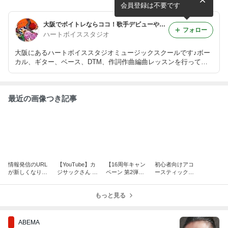
会員登録は不要です
大阪でボイトレならココ！歌手デビューや歌うまになるためのサポートします♪
フォロー
ハートボイススタジオ
大阪にあるハートボイススタジオミュージックスクールです♪ボー
カル、ギター、ベース、DTM、作詞作曲編曲レッスンを行ってい
ます★一番人気はボーカルコースでたくさんの人がボイストレーニ
ング（ボイトレ）を受講中！
最近の画像つき記事
情報発信のURL
【YouTube】カ
【16周年キャン
初心者向けアコ
が新しくなりま
ジサックさん 角
ペーン 第2弾】
ースティックギ
す【大阪でボイ
田信朗さんと対
初月０円、無料
ターレッス
トレならハート
談しました
で受講できま
ン！！
ボイススタジ
もっと見る
す！
オ】
ABEMA