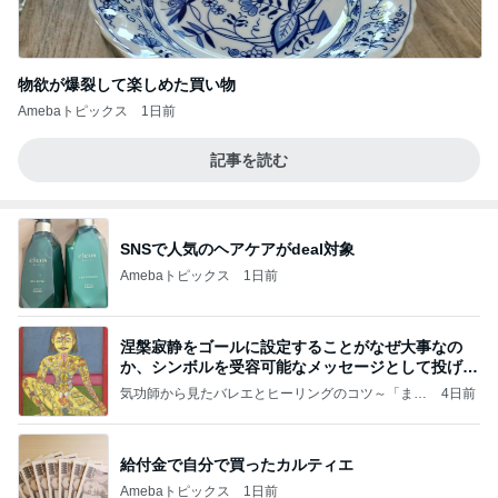
物欲が爆裂して楽しめた買い物
Amebaトピックス
1日前
記事を読む
SNSで人気のヘアケアがdeal対象
Amebaトピックス
1日前
涅槃寂静をゴールに設定することがなぜ大事なの
か、シンボルを受容可能なメッセージとして投げる
ことが
気功師から見たバレエとヒーリングのコツ～「まと
4日前
いのば」ブログ
給付金で自分で買ったカルティエ
Amebaトピックス
1日前