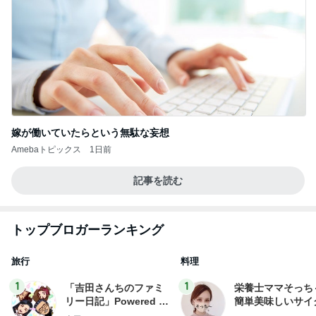
嫁が働いていたらという無駄な妄想
Amebaトピックス
1日前
記事を読む
トップブロガーランキング
旅行
料理
1
1
「吉田さんちのファミ
栄養士ママそっち
リー日記」Powered b
簡単美味しいサイ
y Ameba 吉田さんファ
献立