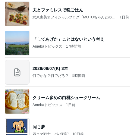
夫とファミレスで晩ごはん
武東由美オフィシャルブログ「MOTOちゃんとのは
1日前
っぴぃな毎日」Powered by Ameba
「してあげた」ことはないという考え
Amebaトピックス
17時間前
2026/08/07(K) 3本
何でかな？何でだろ？
5時間前
クリーム多めの白桃シュークリーム
Amebaトピックス
1日前
同じ夢
四コマ戦士 パパ戦記
10日前