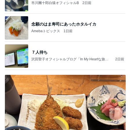
市川團十郎白猿オフィシャルB
2日前
念願のはま寿司にあったホタルイカ
Amebaトピックス
1日前
７人待ち
沢田聖子オフィシャルブログ「In My Heartな旅日
2日前
記」by Ameba