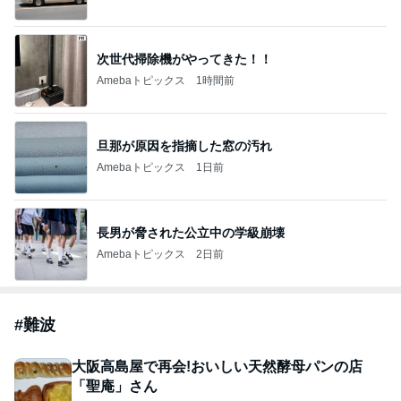
次世代掃除機がやってきた！！
Amebaトピックス
1時間前
旦那が原因を指摘した窓の汚れ
Amebaトピックス
1日前
長男が脅された公立中の学級崩壊
Amebaトピックス
2日前
#
難波
大阪高島屋で再会!おいしい天然酵母パンの店
「聖庵」さん