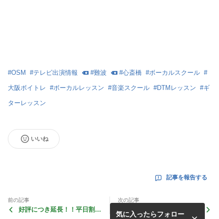
#
OSM
#
テレビ出演情報
#
難波
#
心斎橋
#
ボーカルスクール
#
大阪ボイトレ
#
ボーカルレッスン
#
音楽スクール
#
DTMレッスン
#
ギ
ターレッスン
いいね
記事を報告する
前の記事
次の記事
好評につき延長！！平日割＆
平日割＆学割キャンペー
気に入ったらフォロー
学割キャンペーン
ン！！