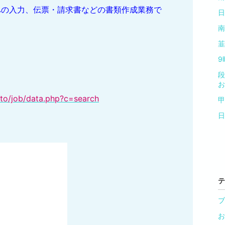
への入力、伝票・請求書などの書類作成業務で
日
南
韮
9
段
お
to/job/data.php?c=search
甲
日
テ
ブ
お