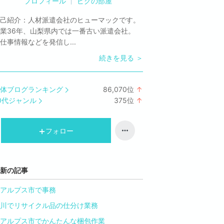
プロフィール
ピグの部屋
己紹介：
人材派遣会社のヒューマックです。
業36年、山梨県内では一番古い派遣会社。
仕事情報などを発信し...
続きを見る ＞
体ブログランキング
86,070
位
↑
ラ
0代ジャンル
375
位
↑
ン
ラ
キ
ン
ン
キ
フォロー
グ
ン
上
グ
昇
上
新の記事
昇
アルプス市で事務
川でリサイクル品の仕分け業務
アルプス市でかんたんな梱包作業