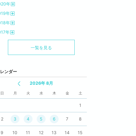
020
年
く
開
019
年
く
開
018
年
く
開
017
年
く
開
く
一覧を見る
レンダー
2026年 8月
日
月
火
水
木
金
土
1
2
3
4
5
6
7
8
9
10
11
12
13
14
15