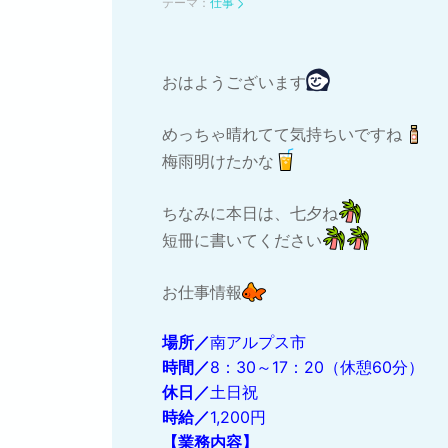
テーマ：
仕事
おはようございます
めっちゃ晴れてて気持ちいですね
梅雨明けたかな
ちなみに本日は、七夕ね
短冊に書いてください
お仕事情報
場所／
南アルプス市
時間／
8：30～17：20（休憩60分）
休日／
土日祝
時給／
1,200円
【業務内容】