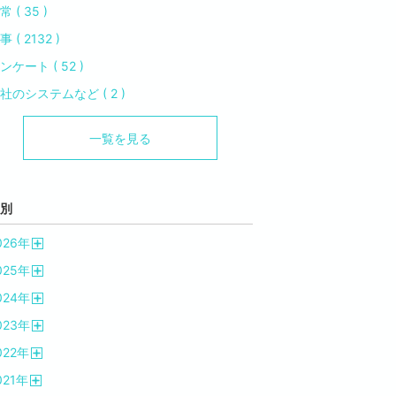
常 ( 35 )
事 ( 2132 )
ンケート ( 52 )
社のシステムなど ( 2 )
一覧を見る
別
026
年
開
025
年
く
開
024
年
く
開
023
年
く
開
022
年
く
開
021
年
く
開