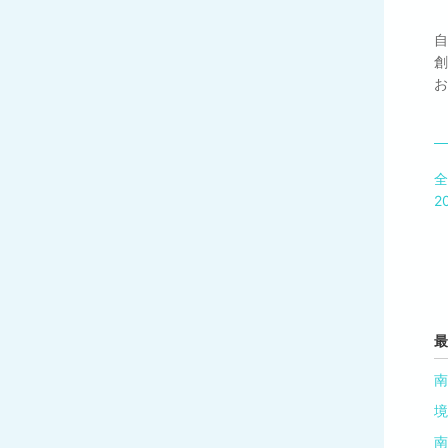
自
創
お
全
2
最
南
境
南