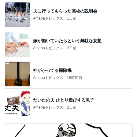
假屋崎省吾 愛犬の6歳の誕生日
Amebaトピックス
2日前
2026/07/28(K) 4本
何でかな？何でだろ？
10日前
高校受験のためバッサリ切った長い髪
Amebaトピックス
2日前
悲しすぎて立ち直れない。
クロオフィシャルブログPowered by Ameba
24時間前
暑すぎて苦でしかないスーパーの買い物
Amebaトピックス
15時間前