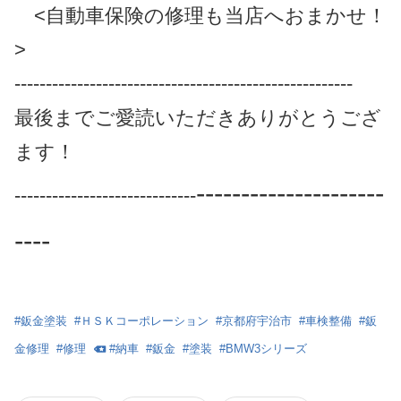
<自動車保険の修理も当店へおまかせ！
>
------------------------------------------------------
最後までご愛読いただきありがとうござ
ます！
---------------------
-----------------------------
----
#
鈑金塗装
#
ＨＳＫコーポレーション
#
京都府宇治市
#
車検整備
#
鈑
金修理
#
修理
#
納車
#
鈑金
#
塗装
#
BMW3シリーズ