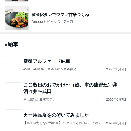
何でかな？何でだろ？
10日前
ジャンルランキング
クルマ・自動車
10,904人参加中
1
⚡️しばちゃん⚡
⚡️しばちゃん⚡️
2
究極の自由人”angura_05"のブログ
究極の自由人 angura05
3
シーザー・ブログ２
シーザー
4
5
6
7
8