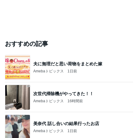
このハッシュタグの記事を見る
芸能人・有名人ブログ TOPへ
｢海のはじまり｣子役の現在に｢美人さん｣
Amebaトピックス
2日前
悲しすぎて立ち直れない。
クロオフィシャルブログPowered by Ameba
24時間前
「痩せすぎ」小学生ギャルモデルに心配の声
Amebaトピックス
22時間前
2026/07/28(K) 4本