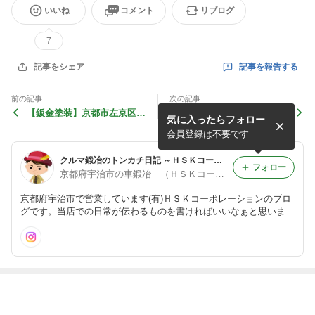
いいね
コメント
リブログ
7
記事を報告する
記事をシェア
前の記事
次の記事
【鈑金塗装】京都市左京区
【鈑金塗装】京都府 S様
気に入ったらフォロー
K様 アルファロメオｼﾞｭﾘｴ
プリウスの鈑金塗装ありがと
の鈑金塗装ありがとうござい
うございます！
会員登録は不要です
ます！
クルマ鍛冶のトンカチ日記 ～ＨＳＫコーポレーションのブログ～
フォロー
京都府宇治市の車鍛冶 （ＨＳＫコーポレーション）
京都府宇治市で営業しています(有)ＨＳＫコーポレーションのブロ
グです。当店での日常が伝わるものを書ければいいなぁと思いま
す。 http://www.kyoto-hsk.com/
最近の画像つき記事