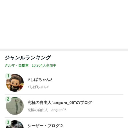
記事を読む
トップブロガーランキング
料理
ペット
1
1
栄養士ママそっち～の
しろとくろしろ
簡単美味しいサイクル
たまねぎ
献立
そっち～
2
2
母さんは今日も世
ゆうき酒場
やく
ゆうき
藤緒 ミルカ
3
3
白柴 『きなこ』 
毎日笑顔で過ごしたい
楽ブログ
モモ母さん
ひろ☆みき
もっと見る