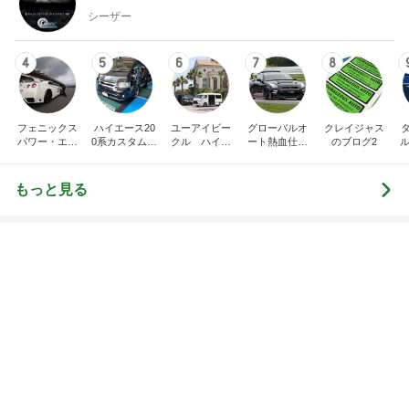
オフィシャルブロガーランキング
総合ランキング
すべて見る
1
2
3
市川團十郎白
小林麻央
だいたひかる
桃
クロ
猿
急上昇ランキング
すべて見る
1
2
3
4
5
EBiDAN 39&Ki
高山善廣
こいたん
島倉りか
つばきファク
DS
トリー
新登場ランキング
すべて見る