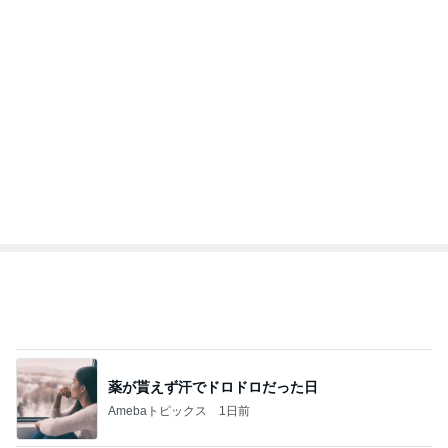
1
2
3
4
5
BEYOOOOO
島倉りか
ゆうこりん
石 安伊
蒼井心音
NDS
AKINA 父に次女を預け乗った乗り物
Amebaトピックス
1日前
横浜SOGOうまいもの大会
nanaオフィシャルブログ Powered by Ameba
11日前