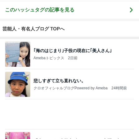
フェニックス
ハイエース20
ユーアイビー
グローバルオ
クレイジャス
パワー・エチ
0系カスタム車
クル ハイエ
ート熱血仕入
のブログ2
ル
ゼンヤ横山の
販売茨城
ース200系完
れブログ
C
言いたい放題
全マスターブ
ログ
もっと見る
薬が貰えず汗でドロドロだった日
Amebaトピックス
1日前
夫に行ってもらった高校の説明会
Amebaトピックス
1日前
嫁が働いていたらという無駄な妄想
Amebaトピックス
2日前