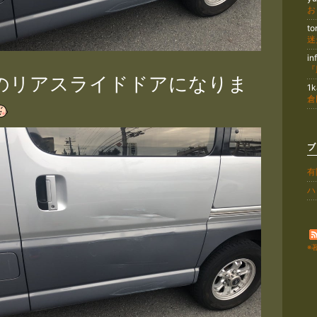
t
in
のリアスライドドアになりま
1
倉
ブ
有
ハ
※