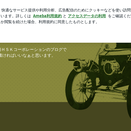
たエレベーター
芸能人ブログ
人気ブログ
新規登録
ありがとうございます！ | クルマ鍛冶のトンカチ日記 ～Ｈ
チ日記 ～ＨＳＫコーポ
～
)ＨＳＫコーポレーションのブログで
書ければいいなぁと思います。