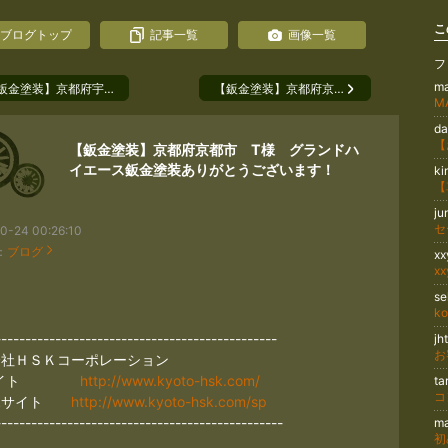
こ
ブログトップ
記事一覧
画像一覧
フ
m
鈑金塗装】京都府宇…
【鈑金塗装】京都府京…
M
d
【鈑金塗装】京都府京都市 T様 グランドハ
イエース鈑金塗装ありがとうございます！
k
j
0-24 00:26:10
：
ブログ
x
x
se
-----------------------------------------------
jh
会社ＨＳＫコーポレーション
Cサイト
http://www.kyoto-hsk.com/
ta
ホサイト
http://www.kyoto-hsk.com/sp
------------------------------------------------
ma