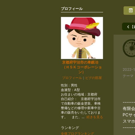
プロフィール
【
京都府宇治市の車鍛冶
（ＨＳＫコーポレーショ
2022-1
ン）
テーマ
プロフィール
｜
ピグの部屋
性別：
男性
血液型：
A型
お住まいの地域：
京都府
自己紹介： 京都府宇治市
------
で自動車の鈑金塗装、車検
整備などの修理や新車中古
有限
車の販売をいたしておりま
P
す。 また、...
続きを見る
スマ
------
ランキング
全体ブログランキング