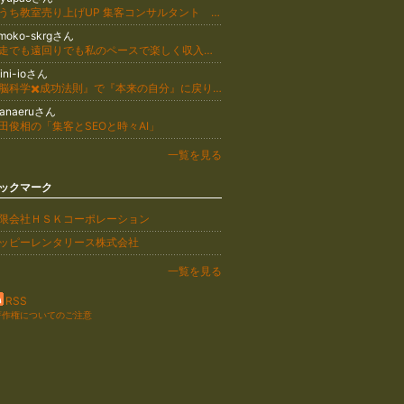
おうち教室売り上げUP 集客コンサルタント 篠瀬みゆき
omoko-skrgさん
迷走でも遠回りでも私のペースで楽しく収入をつくる アラフォー書店員の稼ぎ方改革【福岡・オンライン】桜木ともこ
fini-ioさん
『脳科学✖️成功法則』で『本来の自分』に戻り身軽に楽しむ人生へ導く ☆ひでみん
kanaeruさん
田俊相の「集客とSEOと時々AI」
一覧を見る
ックマーク
限会社ＨＳＫコーポレーション
ッピーレンタリース株式会社
一覧を見る
RSS
著作権についてのご注意