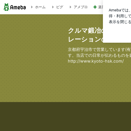
ホーム
ピグ
アメブロ
楽屋帰りの人と乗っ
【鈑金塗装】京都府京都市 T様 グランドハイエース鈑金塗装
クルマ鍛冶のトンカ
レーションのブログ
京都府宇治市で営業しています(有
す。当店での日常が伝わるものを
http://www.kyoto-hsk.com/