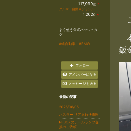
117,999
位
↑
ラ
クルマ・自動車ジャンル
ン
1,202
位
↑
キ
こ
ラ
ン
ン
グ
キ
上
よく使う公式ハッシュタ
ン
昇
グ
グ
本
上
昇
#軽自動車
#BMW
鈑
フォロー
アメンバーになる
メッセージを送る
最新の記事
2026/08/05
ハスラー リアまわり修理
N-BOXのテールランプ交
換のご依頼