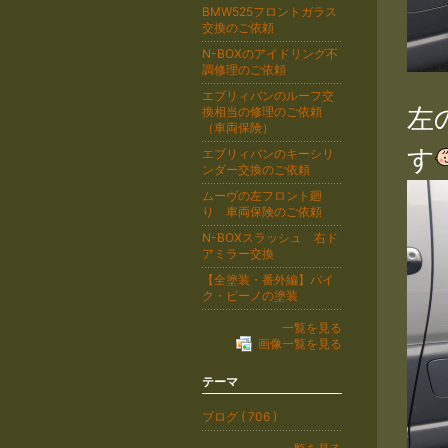
BMW525フロントガラス
交換のご依頼
N-BOXのアイドリング不
調修理のご依頼
エブリィバンのルーフ交
左
換相当の修理のご依頼
（車両保険）
す
エブリィバンのキーシリ
ンダー交換のご依頼
ムーヴの左フロント廻
り 車両保険のご依頼
N-BOXスラッシュ 右ド
アミラー交換
【全塗装・番外編】バイ
ク・ビーノの塗装
一覧を見る
画像一覧を見る
テーマ
ブログ ( 706 )