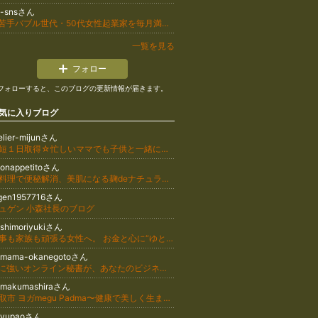
u-snsさん
IT苦手バブル世代・50代女性起業家を毎月満席にするSNS集客コンサル/葛本明子
一覧を見る
フォロー
フォローすると、このブログの更新情報が届きます。
気に入りブログ
elier-mijunさん
最短１日取得☆忙しいママでも子供と一緒に仕事ができる♪簡単に始められるCOCORUバルーンアーティスト講座 主宰おおなぎじゅんこ
onappetitoさん
麹料理で便秘解消、美肌になる麹deナチュラル薬膳料理教室：横浜市青葉区
ugen1957716さん
ュゲン 小森社長のブログ
shimoriyukiさん
仕事も家族も頑張る女性へ。 お金と心に“ゆとり”を育てる資産形成をサポート。 知識ゼロからでも安心して学べる“王道の投資法”。
aimama-okanegotoさん
AIに強いオンライン秘書が、あなたのビジネスを底上げ
umakumashiraさん
名取市 ヨガmegu Padma〜健康で美しく生まれ変わるyoga〜
更新
uyupaoさん