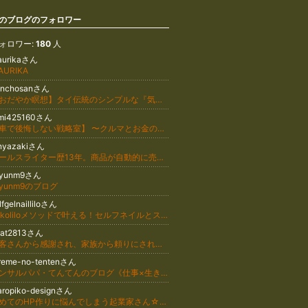
のブログのフォロワー
ォロワー:
180
人
aurikaさん
AURIKA
anchosanさん
【おだやか瞑想】タイ伝統のシンプルな『気づきの瞑想』で 心豊かに胸を張って“今”を生きる力が育つ！答えがわかると生きやすくなる！
imi425160さん
【車で後悔しない戦略室】 〜クルマとお金の、冷静で優しい選び方〜
unyazakiさん
セールスライター歴13年。商品が自動的に売れる仕組みづくりのプロ矢崎准の公式ブログ
xyunm9さん
xyunm9のブログ
lfgelnailliloさん
kokoliloメソッドで叶える！セルフネイルとストレスフリーな生き方
tat2813さん
お客さんから感謝され、家族から頼りにされる起業家になろう！
reme-no-tentenさん
コンサルパパ・てんてんのブログ《仕事×生き方×妻×娘×サブカル》
ropiko-designさん
初めてのHP作りに悩んでしまう起業家さん☆変更しやすいHP提供♪ご自分で変更できるまでずっとサポート♪メンテナンスも任せて安心♪