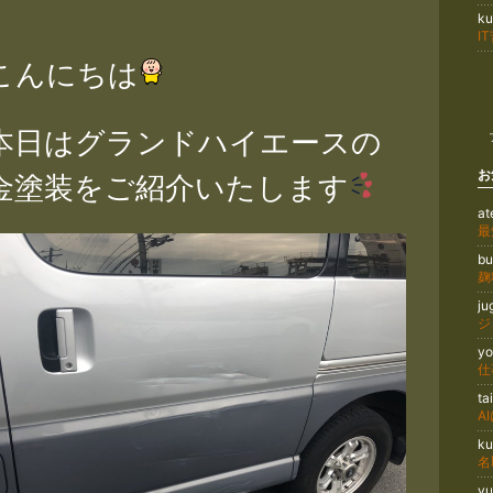
k
んにちは
日はグランドハイエースの
お
金塗装をご紹介いたします
at
bu
j
ジ
yo
t
k
y