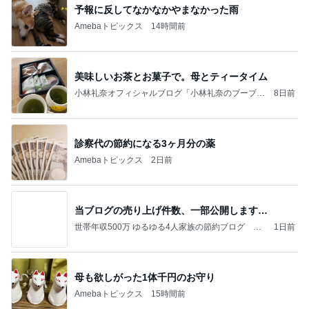
予報に反してなかなかやまなかった雨
Amebaトピックス
14時間前
美味しいお茶とお菓子で。母とティータイム
小林礼奈オフィシャルブログ「小林礼奈のブーブー
8日前
ブログ」Powered by Ameba
診察代の節約になる3ヶ月分の薬
Amebaトピックス
2日前
当ブログの売り上げ件数、一部公開します…
世帯年収500万 ゆるゆる4人家族の節約ブログ 〜
1日前
ケチ旦那と金銭感覚マヒ嫁の日々〜
母も欲しがった1体千円のお守り
Amebaトピックス
15時間前