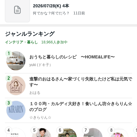
2026/07/28(K) 4本
何でかな？何でだろ？
11日前
ジャンルランキング
インテリア・暮らし
18,966人参加中
1
おうちと暮らしのレシピ 〜HOME&LIFE〜
yuki (ドキ子）
2
進撃のおはるさん〜家づくり失敗したけど私は元気で
す〜
おはる
3
１００均・カルディ大好き！食いしん坊☆きらりん☆
のブログ
☆きらりん☆
4
5
6
7
8