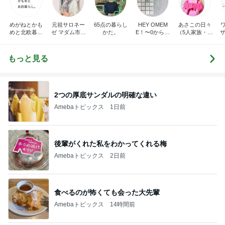
めがねとかも
元祖サロネー
65点の暮らし
HEY OMEM
あさこの日々
めと北欧暮ら
ゼ マダム市川
かた。
E！〜0からの
（5人家族・投
ザ
し
のほのぼのブ
家づくり〜
資・家計簿・
納
ログ
雑貨）
もっと見る
2つの厚底サンダルの明確な違い
Amebaトピックス
1日前
後輩がくれた私をわかってくれる梅
Amebaトピックス
2日前
食べるのが怖くても会った大先輩
Amebaトピックス
14時間前