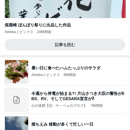
假屋崎 ぼんぼり祭りに出品した作品
Amebaトピックス
24時間前
記事を読む
暑い日に食べたハムたっぷりのサラダ
Amebaトピックス
9時間前
今週から停電が始まる?! 片山さつき大臣の警告がE
BS、RV、そしてGESARA宣言が⁈
心の道標【旧：ヤ～ベェのブログ】
7時間前
堀ちえみ 移動が多くて忙しい一日