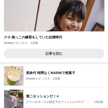
クロ 抱っこの練習をしていた妊婦時代
Amebaトピックス
1日前
記事を読む
美奈代 時間なくMARNIで焼菓子
Amebaトピックス
2日前
第二セッションだ！⭐️
クワバタオハラ小原正子オフィシャルブログ「女
13日前
前。」powered by Ameba