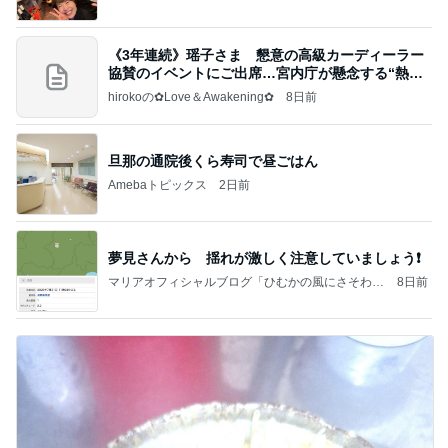
《3年連続》瑶子さま 懇意の高級カーディーラー
協賛のイベントにご出席…宮内庁が懸念する“熱心
すぎ
hirokoの✿Love＆Awakening✿
8日前
旦那の通院後くら寿司で昼ごはん
Amebaトピックス
2日前
夢見さんから 揺れが激しく注意していましょう❗️
マリアオフィシャルブログ「ひむかの風にさそわれ
8日前
て」Powered by Ameba