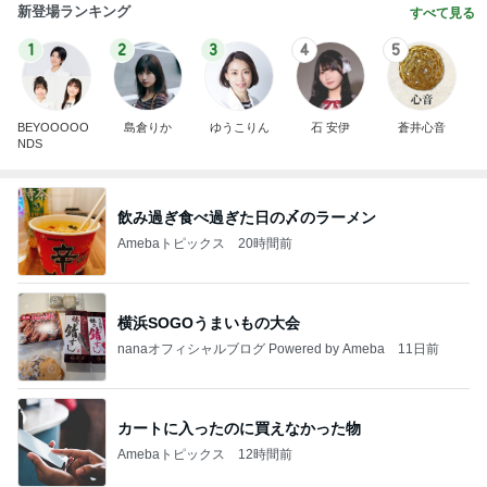
新登場ランキング
すべて見る
1
2
3
4
5
BEYOOOOO
島倉りか
ゆうこりん
石 安伊
蒼井心音
NDS
飲み過ぎ食べ過ぎた日の〆のラーメン
Amebaトピックス
20時間前
横浜SOGOうまいもの大会
nanaオフィシャルブログ Powered by Ameba
11日前
カートに入ったのに買えなかった物
Amebaトピックス
12時間前