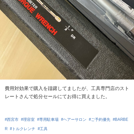
費用対効果で購入を躊躇してましたが、工具専門店のスト
レートさんで処分セールにてお得に買えました。
#
西宮市
#
理容室
#
専用駐車場
#
ヘアーサロン
#
ご予約優先
#
BARBE
R
#
トルクレンチ
#
工具