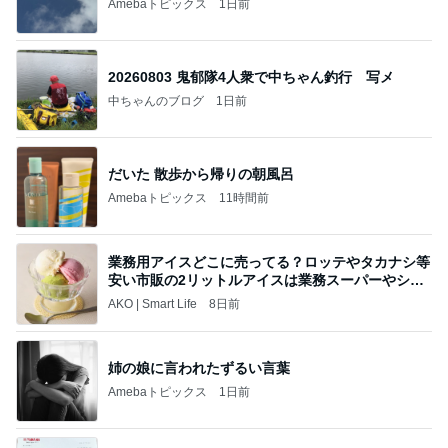
Amebaトピックス
1日前
20260803 鬼郁隊4人衆で中ちゃん釣行 写メ
中ちゃんのブログ
1日前
だいた 散歩から帰りの朝風呂
Amebaトピックス
11時間前
業務用アイスどこに売ってる？ロッテやタカナシ等
安い市販の2リットルアイスは業務スーパーやシャ
トレ
AKO | Smart Life
8日前
姉の娘に言われたずるい言葉
Amebaトピックス
1日前