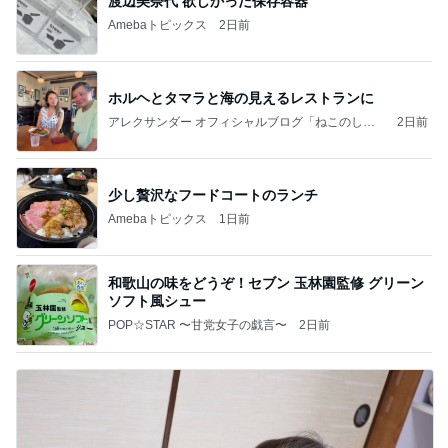
渡辺美奈代 欲しかった保存容器
Amebaトピックス
2日前
ホルヘとタマラと海の見えるレストランに
アレクサンダー オフィシャルブログ「ねこのしっ
2日前
ぽ欲しいな」Powered by Ameba
少し贅沢なフードコートのランチ
Amebaトピックス
1日前
和歌山の味をどうぞ！セブン 玉林園監修 グリーン
ソフト風シュー
POP☆STAR 〜甘党女子の戯言〜
2日前