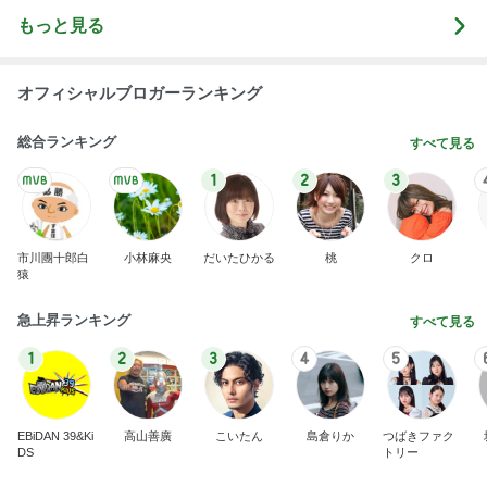
もっと見る
オフィシャルブロガーランキング
総合ランキング
すべて見る
1
2
3
市川團十郎白
小林麻央
だいたひかる
桃
クロ
猿
急上昇ランキング
すべて見る
1
2
3
4
5
EBiDAN 39&Ki
高山善廣
こいたん
島倉りか
つばきファク
DS
トリー