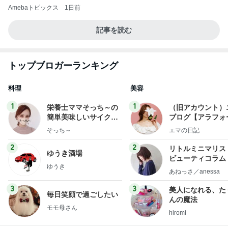
Amebaトピックス
1日前
記事を読む
トップブロガーランキング
料理
美容
1
1
栄養士ママそっち～の
（旧アカウント）
簡単美味しいサイクル
ブログ【アラフォ
献立
社売却セカンドラ
そっち～
エマの日記
フ】
2
2
リトルミニマリス
ゆうき酒場
ビューティコラム 
ゆうき
little minimalist'
あねっさ／anessa
uty colum
3
3
美人になれる、た
毎日笑顔で過ごしたい
んの魔法
モモ母さん
hiromi