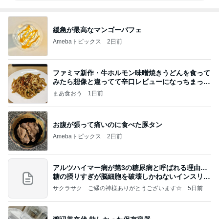
緩急が最高なマンゴーパフェ
Amebaトピックス
2日前
ファミマ新作・牛ホルモン味噌焼きうどんを食って
みたら想像と違ってて辛口レビューになっちまった
話
まあ食おう
1日前
お腹が張って痛いのに食べた豚タン
Amebaトピックス
2日前
アルツハイマー病が第3の糖尿病と呼ばれる理由…
糖の摂りすぎが脳細胞を破壊しかねないインスリン
の恐
サクラサク ご縁の神様ありがとうございます☆
5日前