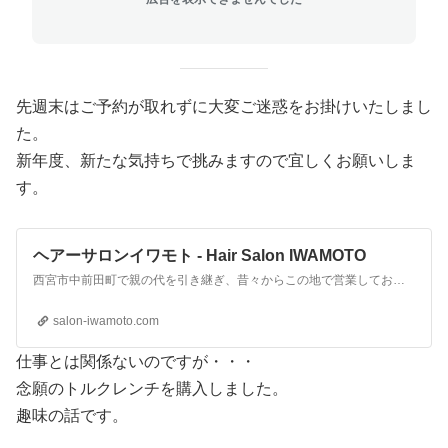
先週末はご予約が取れずに大変ご迷惑をお掛けいたしまし
た。
新年度、新たな気持ちで挑みますので宜しくお願いしま
す。
ヘアーサロンイワモト - Hair Salon IWAMOTO
西宮市中前田町で親の代を引き継ぎ、昔々からこの地で営業しております理容室（BarBer）です。 当店はお電話・Webによるご予約優先で営業しております。 お肌に触れるシャンプーや化粧品は天然由来成分の化粧品を使用、シェービング時はフルフラットでリラックス、カットのみの方も眉カット・眉剃りで眉を整えます。
salon-iwamoto.com
仕事とは関係ないのですが・・・
念願のトルクレンチを購入しました。
趣味の話です。