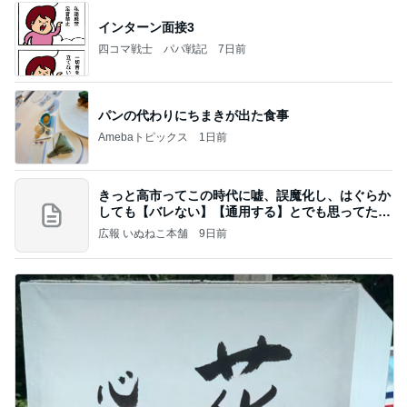
インターン面接3
四コマ戦士 パパ戦記
7日前
パンの代わりにちまきが出た食事
Amebaトピックス
1日前
きっと高市ってこの時代に嘘、誤魔化し、はぐらか
しても【バレない】【通用する】とでも思ってたん
だろ
広報 いぬねこ本舗
9日前