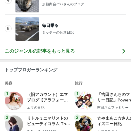
4
加藤商会パパさんのブログ
毎日乗る
5
ミッチーの音速日記
このジャンルの記事をもっと見る
トップブロガーランキング
美容
旅行
1
1
（旧アカウント）エマ
「吉田さんちのフ
ブログ【アラフォー会
リー日記」Powere
社売却セカンドライ
y Ameba 吉田さ
エマの日記
吉田さんファミリー
フ】
ミリーオフィシャ
ログ
2
2
リトルミニマリストの
☆やまあこ☆さん
ビューティコラム The
ィズニー日記
little minimalist's bea