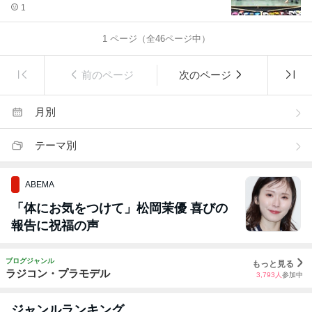
4。
1
1
ページ（全
46
ページ中）
前のページ
次のページ
月別
テーマ別
ABEMA
「体にお気をつけて」松岡茉優 喜びの
報告に祝福の声
ブログジャンル
もっと見る
ラジコン・プラモデル
3,793
人
参加中
ジャンルランキング