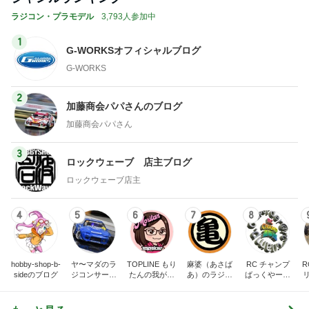
ラジコン・プラモデル
3,793人参加中
1
G-WORKSオフィシャルブログ
G-WORKS
2
加藤商会パパさんのブログ
加藤商会パパさん
3
ロックウェーブ 店主ブログ
ロックウェーブ店主
4
5
6
7
8
hobby-shop-b-
ヤ〜マダのラ
TOPLINE もり
麻婆（あさば
RC チャンプ
R
sideのブログ
ジコンサーキ
たんの我が道
あ）のラジコ
ばっくやーど
ット奮闘記
を行く！
ンblog
(通信販売) の
ブログ