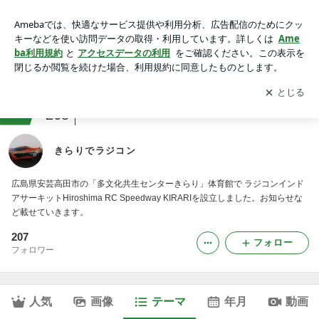
ブログ｜きらりでラジコン
アプリをダウンロードして
ブログの更新通知
を受け取りまし
開く
ょう。
ranking
ラジコン・プラモデルジャンル
268
きらりでラジコン
広島県安芸高田市の「多文化共生センターきらり」体育館で ラジコンインド
アサーキットHiroshima RC Speedway KIRARIを設立しました。お知らせな
ど載せていきます。
207
フォロー
フォロワー
人気
画像
テーマ
年月
動画