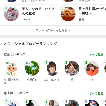
あねっさ／anessa
☆やまあこ☆
uty colum
3
3
美人になれる、たくさ
日々是甘露2〜デ
んの魔法
ー風味〜
hiromi
甘露
ランキングをもっと見る
オフィシャルブロガーランキング
総合ランキング
すべて見る
1
2
3
市川團十郎白
小林麻央
だいたひかる
桃
クロ
猿
急上昇ランキング
すべて見る
1
2
3
4
5