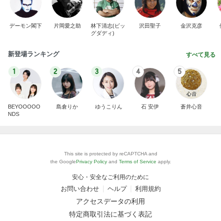
デーモン閣下
片岡愛之助
林下清志(ビッ
沢田聖子
金沢克彦
グダディ)
新登場ランキング
すべて見る
1
2
3
4
5
BEYOOOOO
島倉りか
ゆうこりん
石 安伊
蒼井心音
NDS
This site is protected by reCAPTCHA and
the Google
Privacy Policy
and
Terms of Service
apply.
安心・安全なご利用のために
お問い合わせ
ヘルプ
利用規約
アクセスデータの利用
特定商取引法に基づく表記