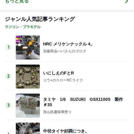
もっと見る
ジャンル人気記事ランキング
ラジコン・プラモデル
HRC メリケンナックル 4。
1
加藤商会パパさんのブログ
いにしえのFとR
2
ユウ⭐︎のスローRCライフ
タミヤ 1/6 SUZUKI GSX1100S 製作
＃35
3
海山鉄趣味事便り
中径タイヤ好調につき。