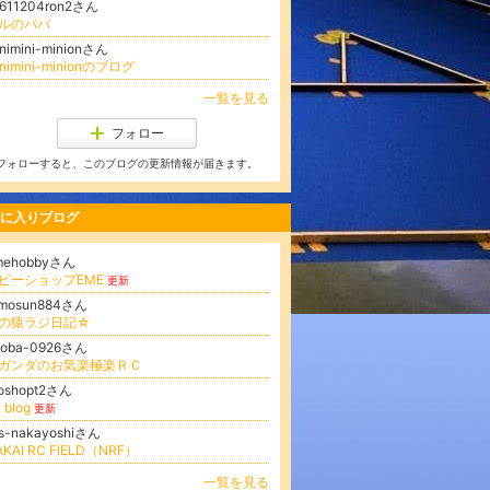
9611204ron2さん
ルのパパ
nimini-minionさん
inimini-minionのブログ
一覧を見る
フォロー
フォローすると、このブログの更新情報が届きます。
に入りブログ
mehobbyさん
ビーショップEME
更新
omosun884さん
の猿ラジ日記☆
hoba-0926さん
ガンダのお気楽極楽ＲＣ
roshopt2さん
 blog
更新
ss-nakayoshiさん
AKAI RC FIELD（NRF）
一覧を見る