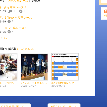
ーマ 「
きらり草レース
」 の記事
(土) きらり草レース！
2
7
6-09
※
更。6月のきらり草レース
2
5-29
(土) きらり草レース！
4
5-25
る >>
画像つき記事
もっと見る >>
8月1・2日 ご来館ありがとうございました。
7月25日 ご来館ありがとうございました。7月26日タミチャレきらり’26-5開催。
8月の開館カレンダー
8-03
2026-07-27
2026-07-21
7月26日(日) タ…
6月24・27・28…