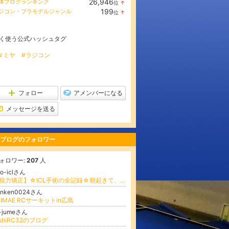
26,946
体ブログランキング
位
↑
ラ
199
ジコン・プラモデルジャンル
位
↑
ン
ラ
キ
ン
ン
キ
グ
く使う公式ハッシュタグ
ン
上
グ
昇
上
タミヤ
#ラジコン
昇
フォロー
アメンバーになる
メッセージを送る
ブログのフォロワー
ォロワー:
207
人
ro-iclさん
【視力矯正】☆ICL手術の全記録☆朝起きて、裸眼で美しい景色を沢山見よう☆Hiro
enken0024さん
KIMAE RCサーキットin広島
e-jumeさん
oshiRC32のブログ