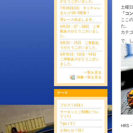
がとうございました。
土曜
7月26日(日) タミチャレ
きらり’26-5開催！
「コ
ここ
草レース休止します。
た。
6月24・27・28日 ご来
館ありがとうございまし
カテ
た。
で、
6月20・21日 ご来館あ
りがとうございました。
6月10日・13日・14日
ご来館ありがとうござい
ました。
一覧を見る
画像一覧を見る
テーマ
ブログ ( 454 )
サーキットご利用につい
て ( 7 )
Tips ( 3 )
HRS
お知らせ ( 55 )