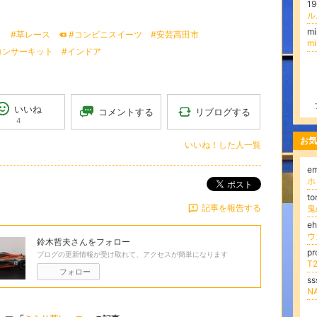
1
ル
mi
り
#草レース
#コンビニスイーツ
#安芸高田市
m
コンサーキット
#インドア
いいね
リブログする
コメントする
4
お気
いいね！した人一覧
e
ホ
ポスト
t
記事を報告する
鬼
e
ウ
鈴木哲夫
さんをフォロー
p
ブログの更新情報が受け取れて、アクセスが簡単になります
T2
フォロー
s
N