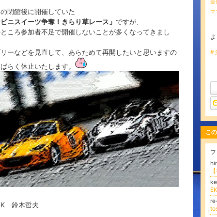
全
日の閉館後に開催していた
ラ
ンビニスイーツ争奪！きらり草レース」
ですが、
のところ参加者不足で開催しないことが多くなってきまし
よ
ゴリーなどを見直して、あらためて再開したいと思いますの
#
しばらく休止いたします。
この
フ
hi
k
E
r
・K 鈴木哲夫
t