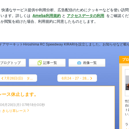
後悔すること
芸能人ブログ
人気ブログ
新規登録
ロ
きらりでラジコン
広島県安芸高田市の「多文化共生センターきらり」体育館で
アサーキットHiroshima RC Speedway KIRARIを設立しました。お知らせなど
プロ
ブログトップ
記事一覧
画像一覧
7月26日(日) タ…
6月24・27・28…
レース休止します。
性
年06月29日(月) 07時18分00秒
自
ト
：
きらり草レース
い
ラ