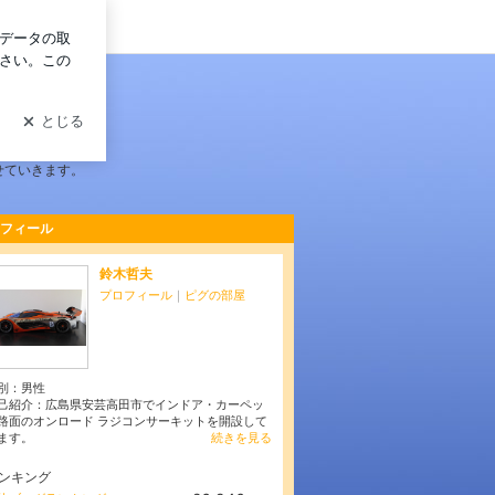
グイン
載せていきます。
フィール
鈴木哲夫
プロフィール
｜
ピグの部屋
別：
男性
己紹介：広島県安芸高田市でインドア・カーペッ
路面のオンロード ラジコンサーキットを開設して
ます。
続きを見る
ンキング