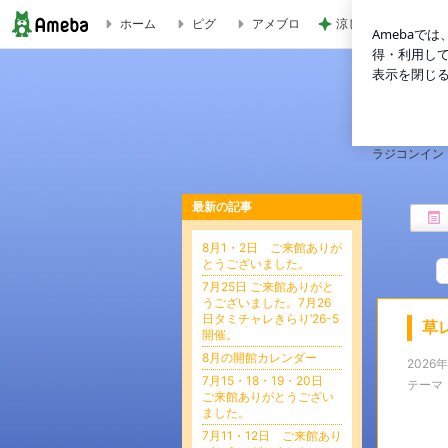
ホーム
ピグ
アメブロ
涼しい店内でいつも
草レース休止します。 | きらりでラジコン
ラジコンインド
最新の記事
8月1・2日 ご来館ありが
とうございました。
7月25日 ご来館ありがと
うございました。7月26
日タミチャレきらり’26-5
草
開催。
8月の開館カレンダー
2026
7月15・18・19・20日
テーマ
ご来館ありがとうござい
ました。
7月11・12日 ご来館あり