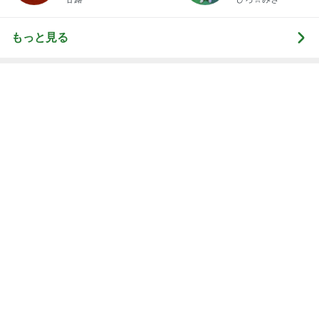
キツくなってきたスカートのウエスト
Amebaトピックス
1日前
記事を読む
オフィシャルブロガーランキング
総合ランキング
すべて見る