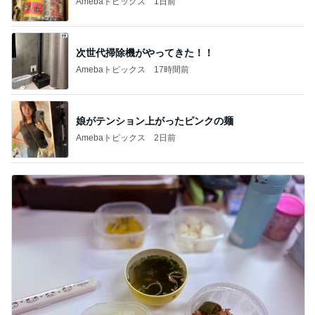
芸能人・有名人ブログ TOPへ
次世代掃除機がやってきた！！
Amebaトピックス
17時間前
地味なストレス減った買ってよかった物
Amebaトピックス
1日前
赤ちゃんおせんべいをくれたお店の人
Amebaトピックス
1日前
月一で楽しみな美味しいクレープ
Amebaトピックス
16時間前