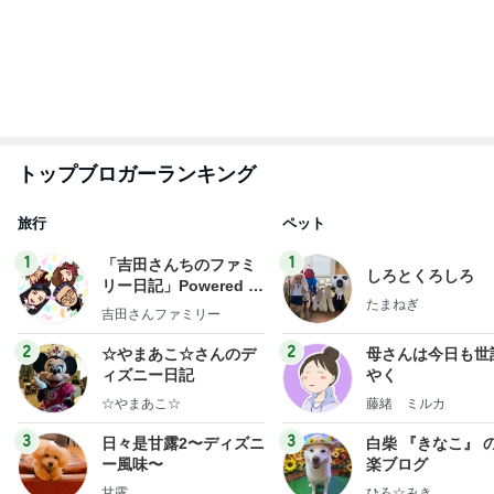
朝から1人で入った最高の温泉
Amebaトピックス
1日前
ルミ子 サカ友と久し振りの再会
Amebaトピックス
1日前
だいた 番組で知り取り寄せた源たれ
Amebaトピックス
1日前
次世代掃除機がやってきた！！
Amebaトピックス
17時間前
娘がテンション上がったピンクの麺
Amebaトピックス
2日前