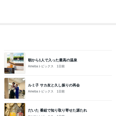
1
2
3
市川團十郎白
小林麻央
だいたひかる
桃
クロ
猿
急上昇ランキング
すべて見る
1
2
3
4
5
EBiDAN 39&Ki
高山善廣
こいたん
島倉りか
つばきファク
DS
トリー
新登場ランキング
すべて見る
1
2
3
4
5
BEYOOOOO
島倉りか
ゆうこりん
石 安伊
蒼井心音
NDS