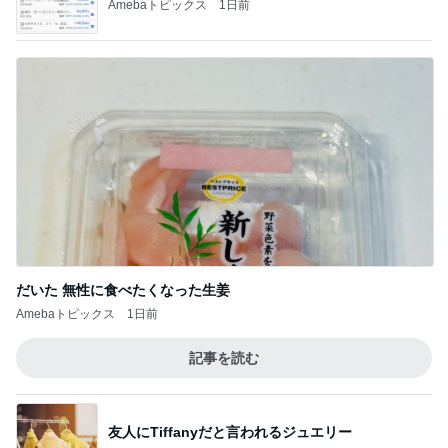
レジェンド松下のなんでもプレゼン！
Amebaトピックス
17時間前
細川直美 coccole冬の新作打合せ
Amebaトピックス
2日前
ひと目見て好きになった可愛い時計
Amebaトピックス
2日前
ハワイでハマったグミは中国のお菓子