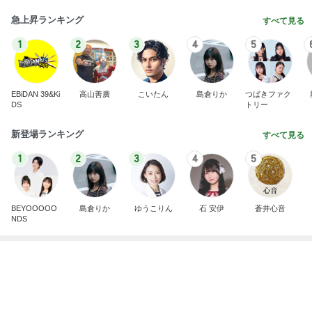
夫と入った超地元のローカルパブ
Amebaトピックス
12時間前
細川直美 蒸し暑さで何度も目が覚めた
Amebaトピックス
1日前
カキカキで気持ちよさそうなうずら
Amebaトピックス
1日前
たった1日でマイナス152万円
Amebaトピックス
1日前