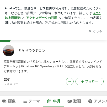
2026年07月のブログ｜きらりでラジコン
アプリをダウンロードして
ブログの更新通知
を受け取りまし
開く
ょう。
ranking
ラジコン・プラモデルジャンル
199
きらりでラジコン
広島県安芸高田市の「多文化共生センターきらり」体育館で ラジコンインド
アサーキットHiroshima RC Speedway KIRARIを設立しました。お知らせな
ど載せていきます。
207
フォロー
フォロワー
画像
テーマ
年月
動画
アメン