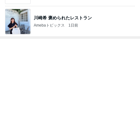
トップブロガーランキング
旅行
ペット
1
1
「吉田さんちのファミ
しろとくろしろ
リー日記」Powered b
たまねぎ
y Ameba 吉田さんファ
吉田さんファミリー
ミリーオフィシャルブ
ログ
2
2
☆やまあこ☆さんのデ
母さんは今日も世
ィズニー日記
やく
☆やまあこ☆
藤緒 ミルカ
3
3
日々是甘露2〜ディズニ
白柴 『きなこ』 
ー風味〜
楽ブログ
甘露
ひろ☆みき
もっと見る