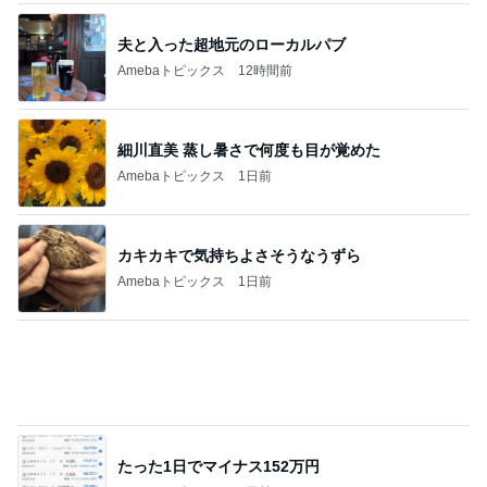
速くなりたいなら、まず見てほしい場所があ
る
2
G-WORKSオフィシャルブログ
勘を取り戻すブリ活
3
ユウ⭐︎のスローRCライフ
友達の輪。
4
加藤商会パパさんのブログ
可変86ボディーもリメイク完成(´>∀<｀)ゝ
5
enjoyドリフトSLIDER
このジャンルの記事をもっと見る