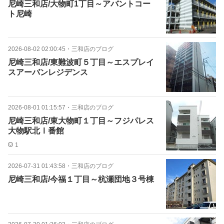
尼崎三和店/大物町1丁目～アバントコー
ト尼崎
2026-08-02 02:00:45
・
三和店のブログ
尼崎三和店/東難波町５丁目～エスプレイ
スアーバンレジデンス
2026-08-01 01:15:57
・
三和店のブログ
尼崎三和店/東大物町１丁目～フジパレス
大物駅北Ⅰ番館
1
2026-07-31 01:43:58
・
三和店のブログ
尼崎三和店/今福１丁目～杭瀬団地３号棟