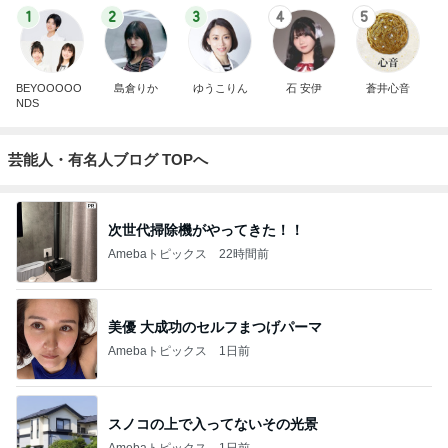
1
2
3
4
5
BEYOOOOO
島倉りか
ゆうこりん
石 安伊
蒼井心音
NDS
芸能人・有名人ブログ TOPへ
次世代掃除機がやってきた！！
Amebaトピックス
22時間前
美優 大成功のセルフまつげパーマ
Amebaトピックス
1日前
スノコの上で入ってないその光景
Amebaトピックス
1日前