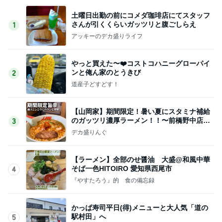
土曜日出勤の前にコメダ珈琲店にてスタッフ
さんが引くくらいガッツリと腹ごしらえ
1
アッキーのデカ盛りライフ
やっと買えた〜❤️コストコハニーグローパイ
ンと俺ん家のとうきび
2
道産子どすどす！
【山岡家】期間限定！暑い夏にスタミナ補給
のガッツリ濃厚ラーメン！！〜前橋野中店さ
3
ん〜
デカ盛りんぐ
【ラーメン】全部のせ醤油 大盛@和風中華
そば一色HITOIRO 愛知県西尾市
4
『やすたろう』的 食の備忘録
かっぱ寿司平日(得)メニューと大人気「道の
駅村田」へ
5