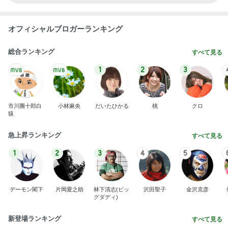
オフィシャルブロガーランキング
総合ランキング
すべて見る
1
2
3
市川團十郎白
小林麻央
だいたひかる
桃
クロ
猿
急上昇ランキング
すべて見る
1
2
3
4
5
デーモン閣下
片岡愛之助
林下清志(ビッ
沢田聖子
金沢克彦
グダディ)
新登場ランキング
すべて見る