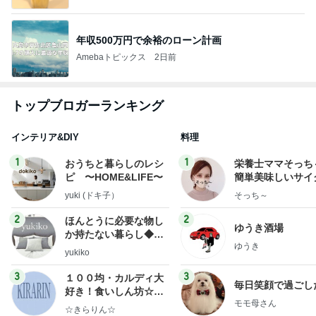
年収500万円で余裕のローン計画
Amebaトピックス
2日前
トップブロガーランキング
インテリア&DIY
料理
1
1
おうちと暮らしのレシ
栄養士ママそっち
ピ 〜HOME&LIFE〜
簡単美味しいサイ
献立
yuki (ドキ子）
そっち～
2
2
ほんとうに必要な物し
ゆうき酒場
か持たない暮らし◆Ke
ゆうき
ep Life Simple◆〜イ
yukiko
ンテリアのきろく〜
3
3
１００均・カルディ大
毎日笑顔で過ごし
好き！食いしん坊☆き
モモ母さん
らりん☆のブログ
☆きらりん☆