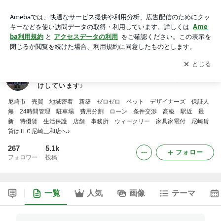
尼崎市の賃貸・不動産全般/不動産の事ならハウスコーポレー
ション尼崎三和店ブログ☆最新情報を日々お届けしています♪
アプリをダウンロードして
ブログの更新通知
を受け取りまし
開く
ょう。
尼崎市の賃貸・不動産全般/不動産の事ならハウスコー
ポレーション尼崎三和店ブログ☆最新情報を日々お届
けしています♪
尼崎市 売買 地域密着 新築 ゼロゼロ ペット デザイナーズ 保証人
無 24時間管理 駐車場 費用分割 ローン 条件交渉 高級 駅近 最
新 特優賃 生活保護 店舗 事務所 ウィークリー 家具家電付 尼崎賃
貸はＨＣ尼崎三和店へ♪
267
5.1k
フォロー
フォロワー
投稿
一覧
人気
画像
テーマ