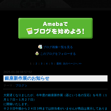
ブログ画像一覧を見る
このブログをフォローする
1
|
2
|
3
|
4
|
5
|
最初
次のページへ
>>
2025-01-08 08:57:52
銀座新作展のお知らせ
テーマ：
ブログ
大変遅くなりましたが、今年度の銀座新作展（器という名の宝石）を今月（１
月１７日～１月２７日）
に開催いたします。
※２０日午後から２４日３時までは担当者がいませんが商品は展示してありま