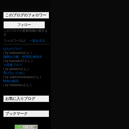
このブログのフォロワー
フォロー
このブログの更新情報が届きま
す
フォロワー11人
一覧を見る
はちのブログ
( by hadorachiさん )
飛騨白川郷 料理宿 御母衣 番頭ブログ
( by kamado17さん )
３倍速ブログ
( by gelatteoさん )
禿げないために
( by sekkenshampooさん )
雑魚の戯言
( by tribolodonさん )
お気に入りブログ
ブックマーク