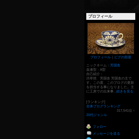
プロフィール
プロフィール
｜
ピグの部屋
ニックネーム：
芳国舎
血液型：
A型
自己紹介：
渋草焼 芳国舎 芳国舎の主で
す。この度、このブログの更新
を担当する事になりました。主
に工房での出来事...
続きを見る
[ランキング]
全体ブログランキング
317,541
位
↑
ラ
20代ジャンル
ン
キ
フォロー
ン
グ
メッセージを送る
上