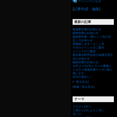
昇
アメンバーになる
[
記事作成・編集
]
最新の記事
銀座新作展のお知らせ
臨時休業のお知らせ
銀座新作展 (器という名の宝
石）のお知らせ
再開致します！上二ノ市
今月のイベントのご案内
イベントのご案内
新作展示即売会及び金継ぎ受注
会のお知らせ
臨時休業のお知らせ
10月よりGoToトラベル事業に
ともなう地域共通クーポン取り
扱います。
本日の窯出し！
[
一覧を見る
]
[
画像一覧を見る
]
テーマ
ブログ ( 247 )
工房からのたより ( 19 )
花 ( 1 )