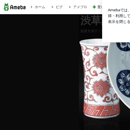
驚いたひさびさの形
ホーム
ピグ
アメブロ
渋草記のブログ
渋草記の
創業天保十二年「渋草焼」 芳