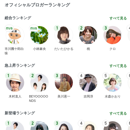
オフィシャルブロガーランキング
総合ランキング
すべて見る
1
2
3
市川團十郎白
小林麻央
だいたひかる
桃
クロ
猿
急上昇ランキング
すべて見る
1
2
3
4
5
木村直人
BEYOOOOO
美川憲一
吉岡淳
水森かおり
NDS
新登場ランキング
すべて見る
1
2
3
4
5