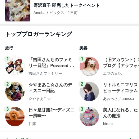
野沢直子 即完したトークイベント
Amebaトピックス
1日前
トップブロガーランキング
旅行
美容
1
1
「吉田さんちのファミ
（旧アカウント）
リー日記」Powered b
ブログ【アラフォ
y Ameba 吉田さんファ
社売却セカンドラ
吉田さんファミリー
エマの日記
ミリーオフィシャルブ
フ】
ログ
2
2
☆やまあこ☆さんのデ
リトルミニマリス
ィズニー日記
ビューティコラム 
little minimalist'
☆やまあこ☆
あねっさ／anessa
uty colum
3
3
日々是甘露2〜ディズニ
美人になれる、た
ー風味〜
んの魔法
甘露
hiromi