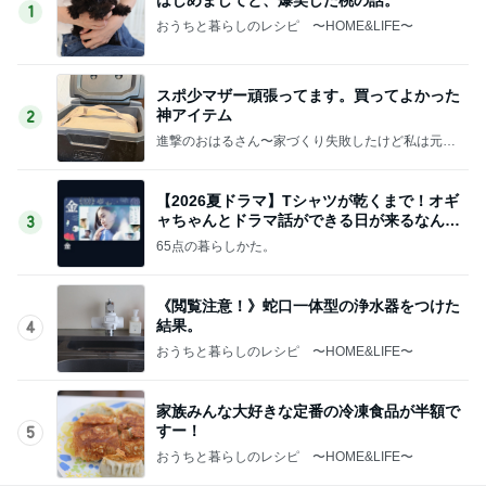
1
おうちと暮らしのレシピ 〜HOME&LIFE〜
スポ少マザー頑張ってます。買ってよかった
神アイテム
2
進撃のおはるさん〜家づくり失敗したけど私は元気
です〜
【2026夏ドラマ】Tシャツが乾くまで！オギ
ャちゃんとドラマ話ができる日が来るなん
3
て！
65点の暮らしかた。
《閲覧注意！》蛇口一体型の浄水器をつけた
結果。
4
おうちと暮らしのレシピ 〜HOME&LIFE〜
家族みんな大好きな定番の冷凍食品が半額で
すー！
5
おうちと暮らしのレシピ 〜HOME&LIFE〜