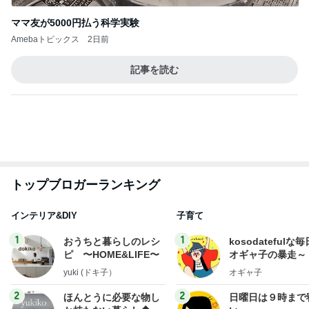
記事を読む
トップブロガーランキング
インテリア&DIY
子育て
1
1
おうちと暮らしのレシ
kosodatefulな毎
ピ 〜HOME&LIFE〜
オギャ子の暴走～
yuki (ドキ子）
オギャ子
2
2
ほんとうに必要な物し
日曜日は９時まで
か持たない暮らし◆Ke
い。
ep Life Simple◆〜イ
yukiko
あべかわ
ンテリアのきろく〜
3
3
１００均・カルディ大
四十路シンパパの
好き！食いしん坊☆き
日記
らりん☆のブログ
☆きらりん☆
はやパパ
もっと見る