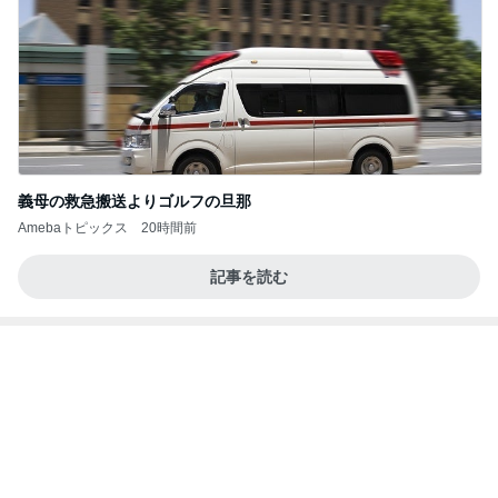
アンジャ児嶋さん相葉ちゃんと食事で紹介された仲
のいい後輩にコイツとは仲よく出来ないと思った
喋り場ならぬ語り場(仮)
10日前
独身の友人とのホラーな会話
Amebaトピックス
1日前
何故トランプ大統領が日本円を支援するのかと聞か
れた時の答え
nokoarikonのブログ
2日前
嬉しくなったアトラクションの再開
Amebaトピックス
1日前