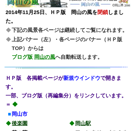
2014年11月25日、ＨＰ版 岡山の風を
閉鎖
しまし
た。
◆
下記の風景各ページは継続してご覧になれます。
◆
上記バナー（左）・
各ページのバナー（ＨＰ版
TOP）
からは
ブログ版
岡山の風
へ自動転送します。
ＨＰ版 各掲載ページが
新規ウインドウ
で開きま
す。
一部、ブログ版（再編集分）をリンクしています。
＝
◆
■
岡山市
◆
◆
◆
後楽園
◆
岡山駅