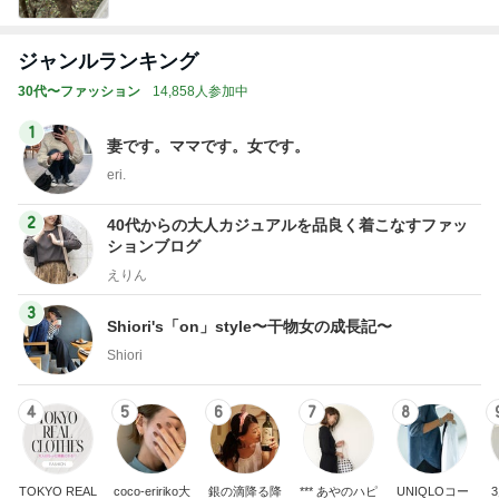
ジャンルランキング
30代〜ファッション
14,858人参加中
1
妻です。ママです。女です。
eri.
2
40代からの大人カジュアルを品良く着こなすファッ
ションブログ
えりん
3
Shiori's「on」style〜干物女の成長記〜
Shiori
4
5
6
7
8
TOKYO REAL
coco-eririko大
銀の滴降る降
*** あやのハピ
UNIQLOコー