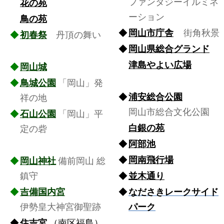
ファンタジーイルミネ
花の苑
ーション
鳥の苑
◆
岡山市庁舎
街角秋景
◆
初春祭
丹頂の舞い
◆
岡山県総合グランド
◆
津島やよい広場
◆
岡山城
◆
◆
鳥城公園
「岡山」発
◆
浦安総合公園
祥の地
岡山市総合文化公園
◆
石山公園
「岡山」平
白銀の苑
定の砦
◆
阿部池
◆
◆
岡南飛行場
◆
岡山神社
備前岡山 総
鎮守
◆
並木通り
◆
吉備国内宮
◆
なださきレークサイド
伊勢皇大神宮御聖跡
パーク
◆
住吉宮
（南区福島）
◆