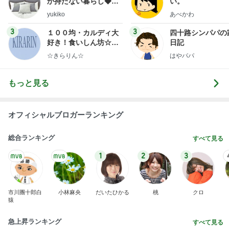
オフィシャルブロガーランキング
総合ランキング
すべて見る
1
2
3
市川團十郎白
小林麻央
だいたひかる
桃
クロ
猿
急上昇ランキング
すべて見る
1
2
3
4
5
AKB48
たんぽぽ川村
北村総一朗
北別府学
OCHA NORM
エミコ
A
新登場ランキング
すべて見る
1
2
3
4
5