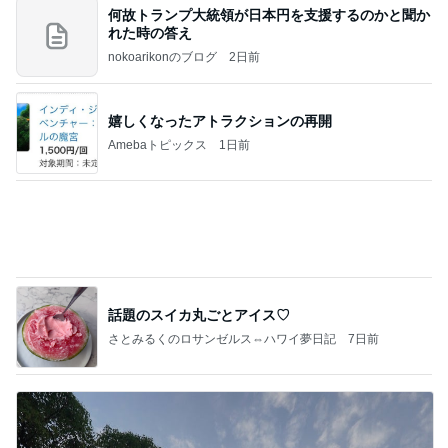
カルディで即完売した伝説の商品
Amebaトピックス
1日前
ポッキー以来の・・・初ビーナス♪
ＳＲ♡ＬＯＶＥＲの・・・キックでＧＯ♪
11日前
元パン屋の娘が認める美味しい味
Amebaトピックス
1日前