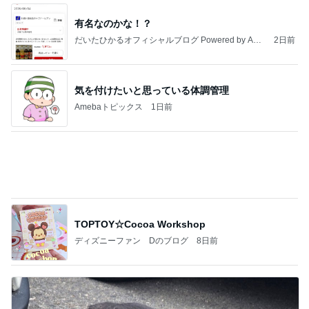
Amebaトピックス
1日前
記事を読む
孫の期待と違ったガシャポンの新作
Amebaトピックス
23時間前
【ANAプレミアムクラス初体験】雷で50分遅延…
沖縄往復で分かった「余裕を買う」価値
華麗なるスタバマダム
2日前
見下してくるお客様に凹む販売業
Amebaトピックス
2日前