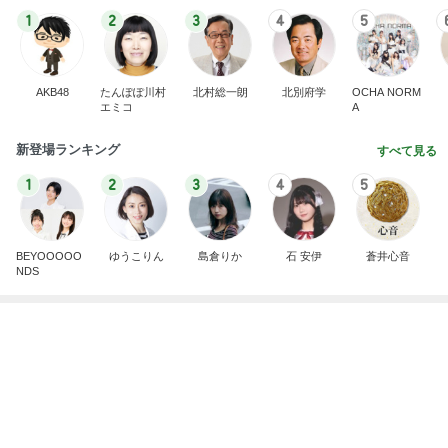
BEYOOOOO
ゆうこりん
島倉りか
石 安伊
蒼井心音
NDS
私を苦しめたデイサービス嫌う義父
Amebaトピックス
2日前
8月2日放送のTBS「週刊さんまとマツコ」先週に引
き続き出演します♪
植草美幸オフィシャルブログ Powered by Ameba
5日前
のん ドラマ撮影でエナジーチャージ