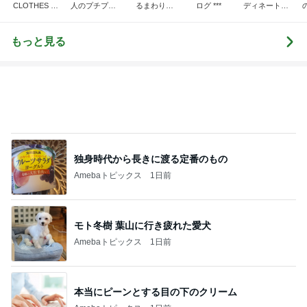
CLOTHES 大
人のプチプラ
るまわり
ログ ***
ディネート日
人世代のリア
mixコーデ
に・・・
記
ハ
ルクローズ
♪
もっと見る
独身時代から長きに渡る定番のもの
Amebaトピックス
1日前
モト冬樹 葉山に行き疲れた愛犬
Amebaトピックス
1日前
本当にピーンとする目の下のクリーム
Amebaトピックス
1日前
レジェンド松下のなんでもプレゼン！