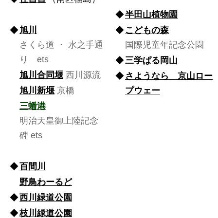
◆
◆
半田山植物園
◆
旭川
◆
こどもの森
さくら道 ・ 水之手通
国際児童年記念公園
り ets
◆
三学ぱる岡山
旭川合同堰
西川源流
◆
さようなら 京山ロー
旭川新堰
京橋
プウェー
三蟠港
明治天皇御上陸記念
碑 ets
◆
◆
百間川
野鳥わーるど
◆
西川緑道公園
◆
枝川緑道公園