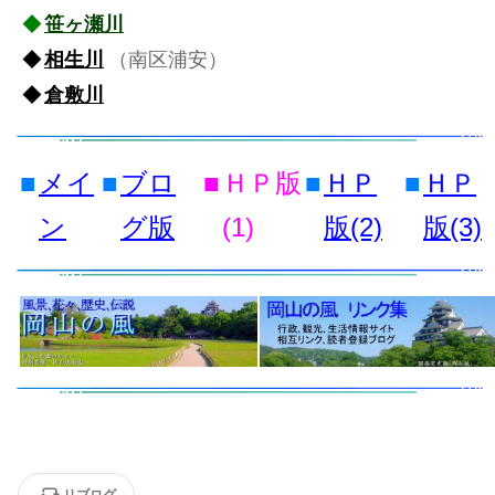
◆
笹ヶ瀬川
◆
相生川
（南区浦安）
◆
倉敷川
■
メイ
■
ブロ
■
ＨＰ版
■
ＨＰ
■
ＨＰ
ン
グ版
(1)
版(2)
版(3)