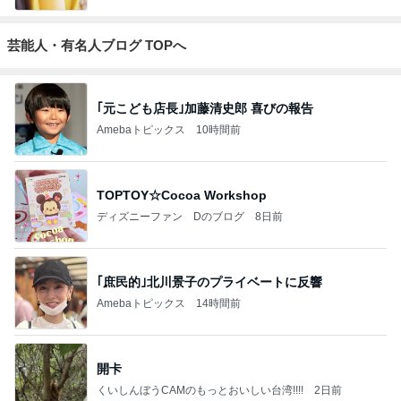
芸能人・有名人ブログ TOPへ
｢元こども店長｣加藤清史郎 喜びの報告
Amebaトピックス
10時間前
TOPTOY☆Cocoa Workshop
ディズニーファン Dのブログ
8日前
｢庶民的｣北川景子のプライベートに反響
Amebaトピックス
14時間前
開卡
くいしんぼうCAMのもっとおいしい台湾!!!!
2日前