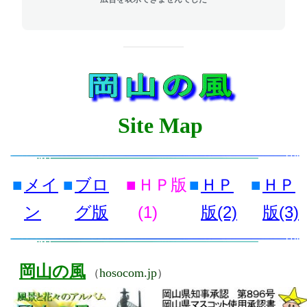
Site Map
■
メイ
■
ブロ
■
ＨＰ版
■
ＨＰ
■
ＨＰ
ン
グ版
(1)
版(2)
版(3)
岡山の風
hosocom.jp
（
）
■