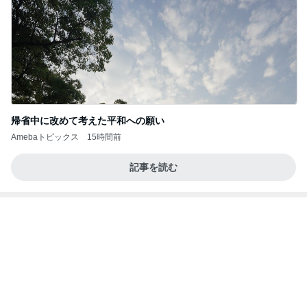
8月6日「めざましテレビ」林佑香さん着用のウィル
セレクションの小花刺繍タックスリーブカーディガ
ン
れなのブログ
17時間前
食べる気力が無かった晩ごはんの事件
Amebaトピックス
1日前
待ってる！
武東由美オフィシャルブログ「MOTOちゃんとの
4時間前
はっぴぃな毎日」Powered by Ameba
呼吸法とバスタオルで眠れた夜
Amebaトピックス
1日前