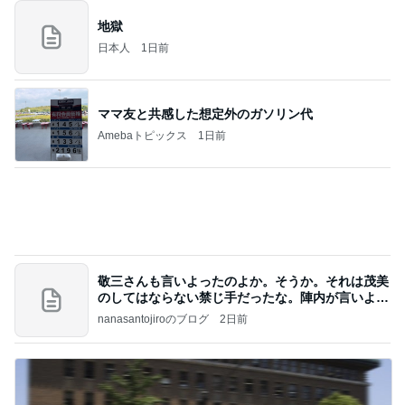
初めての一人長期滞在の荷造り
Amebaトピックス
1日前
高橋直純のトラブルメーカー第1167回更新しまし
た！
高橋直純オフィシャルブログ「なおずみぶろぐ」
11日前
Powered by Ameba
和牛や蟹も食べ放題のお得なディナー
Amebaトピックス
1日前