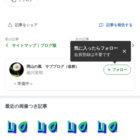
リブログ
記事を報告する
記事をシェア
前の記事
次の記事
サイトマップ｜ブログ版
サイトマップ｜ＨＰ版
気に入ったらフォロー
（２）
会員登録は不要です
岡山の風 サブブログ（仮称）
フォロー
細川英明
＜準備中＞
最近の画像つき記事