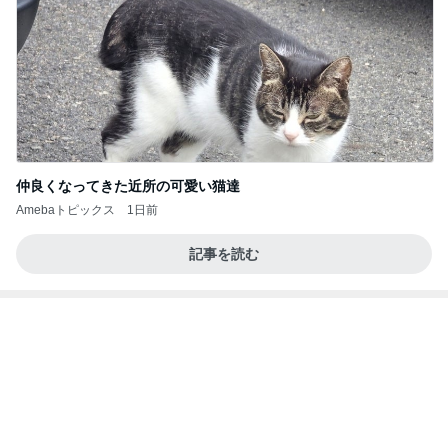
最近の香港で食べて感動したもの、いろいろまと
め！
香港在住えりのおいしい食べ歩きガイド
13日前
残り物で思いの外美味しくできたご飯
Amebaトピックス
13時間前
地獄
日本人
1日前
ママ友と共感した想定外のガソリン代
Amebaトピックス
1日前