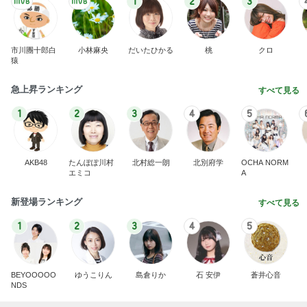
1
2
3
市川團十郎白
小林麻央
だいたひかる
桃
クロ
猿
急上昇ランキング
すべて見る
1
2
3
4
5
AKB48
たんぽぽ川村
北村総一朗
北別府学
OCHA NORM
エミコ
A
新登場ランキング
すべて見る
1
2
3
4
5
BEYOOOOO
ゆうこりん
島倉りか
石 安伊
蒼井心音
NDS