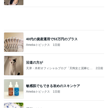
Amebaトピックス
9時間前
長岡花火で作った来客用ご飯
小林礼奈オフィシャルブログ「小林礼奈のブーブー
3日前
ブログ」Powered by Ameba
皆が頑張っていて良かった夜練
Amebaトピックス
1日前