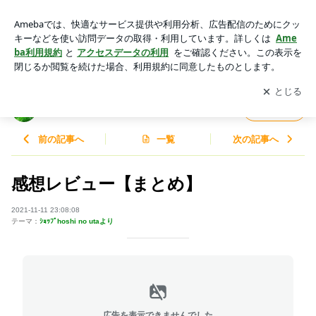
感想レビュー【まとめ】 | 幸せ感じよう★ by保志乃詩青
アプリをダウンロードして
ブログの更新通知
を受け取りまし
開く
ょう。
幸せ感じよう★ by保志乃詩青
フォロー
前の記事へ
一覧
次の記事へ
感想レビュー【まとめ】
2021-11-11 23:08:08
テーマ：
ｼｮｯﾌﾟhoshi no utaより
広告を表示できませんでした