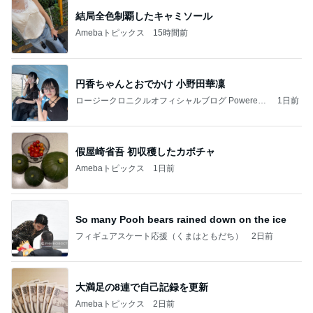
結局全色制覇したキャミソール
Amebaトピックス
15時間前
円香ちゃんとおでかけ 小野田華凜
ロージークロニクルオフィシャルブログ Powered
1日前
by Ameba
假屋崎省吾 初収穫したカボチャ
Amebaトピックス
1日前
So many Pooh bears rained down on the ice
フィギュアスケート応援（くまはともだち）
2日前
大満足の8連で自己記録を更新
Amebaトピックス
2日前