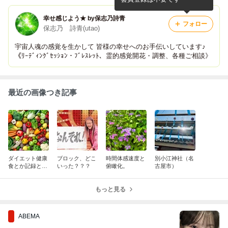
幸せ感じよう★ by保志乃詩青
フォロー
保志乃 詩青(utao)
宇宙人魂の感覚を生かして 皆様の幸せへのお手伝いしています♪
《ﾘｰﾃﾞｨﾝｸﾞｾｯｼｮﾝ・ﾌﾞﾚｽﾚｯﾄ、霊的感覚開花・調整、各種ご相談》
最近の画像つき記事
ダイエット健康
ブロック、どこ
時間体感速度と
別小江神社（名
食とか記録と
いった？？？
俯瞰化。
古屋市）
か。
もっと見る
ABEMA