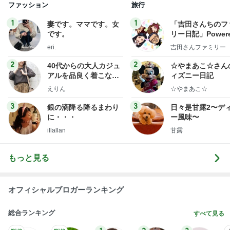
ファッション
旅行
1
1
妻です。ママです。女
「吉田さんちのフ
です。
リー日記」Powere
y Ameba 吉田さ
eri.
吉田さんファミリー
ミリーオフィシャ
ログ
2
2
40代からの大人カジュ
☆やまあこ☆さん
アルを品良く着こなす
ィズニー日記
ファッションブログ
えりん
☆やまあこ☆
3
3
銀の滴降る降るまわり
日々是甘露2〜デ
に・・・
ー風味〜
illallan
甘露
もっと見る
オフィシャルブロガーランキング
総合ランキング
すべて見る