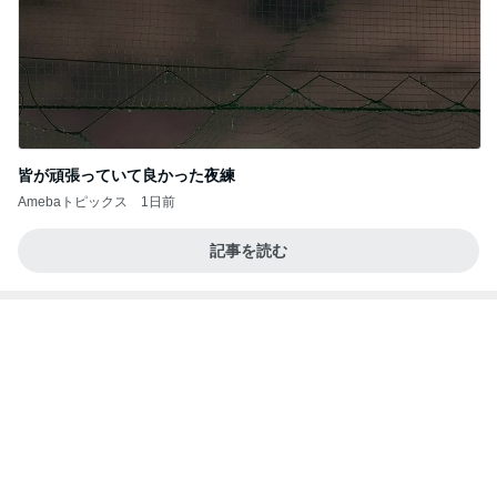
サーモンが苦手な私でも完食した丼
Amebaトピックス
1日前
わぁ〜 後藤花
アンジュルムメンバーオフィシャルブログ Power
11日前
ed by Ameba
うどん屋で中を頼み出てきた2玉
Amebaトピックス
1日前
沿道の方が
天津・木村オフィシャルブログ「天狗女と泥棒ヒゲ
2日前
男」Powered by Ameba