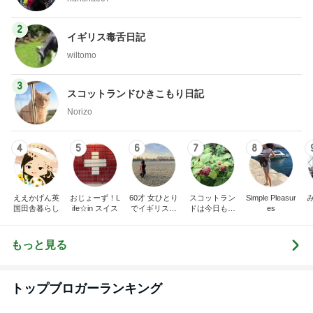
2
イギリス毒舌日記
wiltomo
3
スコットランドひきこもり日記
Norizo
4
5
6
7
8
ええかげん英
おじょーず！L
60才 女ひとり
スコットラン
Simple Pleasur
国田舎暮らし
ife☆in スイス
でイギリスに
ドは今日も曇
es
移住
り空
もっと見る
トップブロガーランキング