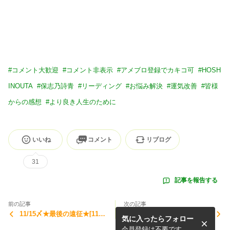
#
コメント大歓迎
#
コメント非表示
#
アメブロ登録でカキコ可
#
HOSH
INOUTA
#
保志乃詩青
#
リーディング
#
お悩み解決
#
運気改善
#
皆様
からの感想
#
より良き人生のために
いいね
コメント
リブログ
31
記事を報告する
前の記事
次の記事
11/15〆★最後の遠征★[11/1
感想レビュー【その他②】
気に入ったらフォロー
9～20]富士箱根遠征♪
(追加あり)
会員登録は不要です