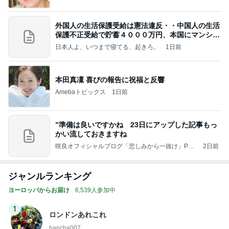
外国人の生活保護受給は憲法違反・・中国人の生活
保護不正受給で貯蓄４０００万円、本国にマンショ
ンを
日本人よ、いつまで寝てる、起きろ。
1日前
本田真凜 喜びの報告に祝福と反響
Amebaトピックス
1日前
”準備は良いですかね 23日にアップした記事もっ
かい流しておきますね
咲良オフィシャルブログ「悲しみから一抜け」Pow
2日前
ered by Ameba
ジャンルランキング
ヨーロッパからお届け
6,539人参加中
1
ロンドンあれこれ
hancha007