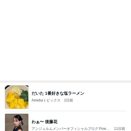
40代の資産運用で53万円のプラス
Amebaトピックス
1日前
沿道の方が
天津・木村オフィシャルブログ「天狗女と泥棒ヒゲ
2日前
男」Powered by Ameba
敏感肌でもできる攻めのスキンケア
Amebaトピックス
1日前
簡単ごはん
渡辺美奈代オフィシャルブログ「Minayo Land」P
3日前
owered by Ameba
40代FIREの7月の資産増減198万円