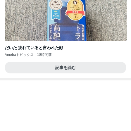
だいた 疲れていると言われた顔
Amebaトピックス
18時間前
記事を読む
だいた 1番好きな塩ラーメン
Amebaトピックス
2日前
わぁ〜 後藤花
アンジュルムメンバーオフィシャルブログ Power
11日前
ed by Ameba