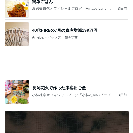
記事を読む
アレク 遊んで休憩する可愛い次女
Amebaトピックス
1日前
簡単ごはん
渡辺美奈代オフィシャルブログ「Minayo Land」P
3日前
owered by Ameba
思わぬ形で行く事になった有名所
Amebaトピックス
1日前
長岡花火で作った来客用ご飯
小林礼奈オフィシャルブログ「小林礼奈のブーブー
3日前
ブログ」Powered by Ameba