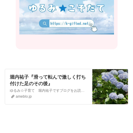
堀内祐子『滑って転んで激しく打ち
付けた足のその後』
ゆるみ☆子育て 堀内祐子ですブログをお読みくださってありがとうございますm(__)m作家、講師，カウンセラーに加えて、放課後等デイサービスで日々，発達障害の子…
ameblo.jp