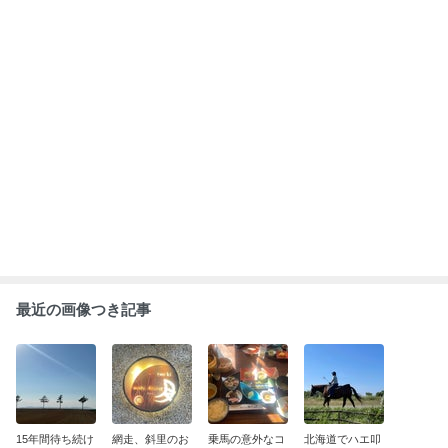
う
のお勧めスポッ
囚人が作ったも
乗るわけ
ト
の
もっと見る
ABEMA
人気芸人 長男の重度障害を告白