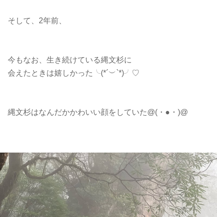
そして、2年前、
今もなお、生き続けている縄文杉に
会えたときは嬉しかった╰(*´︶`*)╯♡
縄文杉はなんだかかわいい顔をしていた@(・●・)@