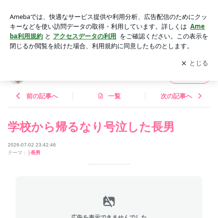
葉っぱがちぎれたときの香りから幼いときのおままごとの情景
を思い出す。長男が子どもの時，木が切られ | 堀内祐子オフィ
アプリをダウンロードして
ブログの更新通知
を受け取りまし
開く
シャルブログ Powered by Ameba
ょう。
堀内祐子オフィシャルブログ
フォロー
前の記事へ
一覧
次の記事へ
学校から帰るなり号泣した長男
2026-07-02 23:42:46
テーマ：
├長男
広告を表示できませんでした