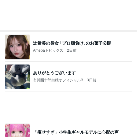
Bank of Dreamの公営競技はどこへ行く
9日前
ママ部門ランキング
かずママ
堀ちえみ
渡辺美奈代
山田花子
細川直美
もっと見る