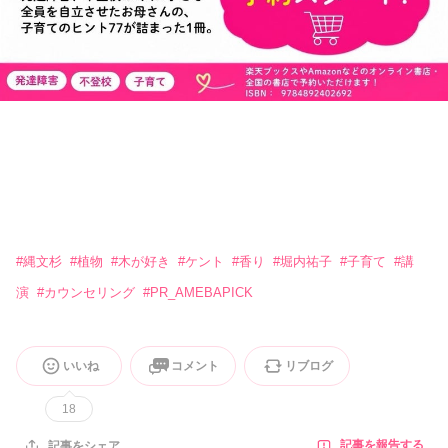
#
縄文杉
#
植物
#
木が好き
#
ケント
#
香り
#
堀内祐子
#
子育て
#
講
演
#
カウンセリング
#
PR_AMEBAPICK
いいね
コメント
リブログ
18
記事を報告する
記事をシェア