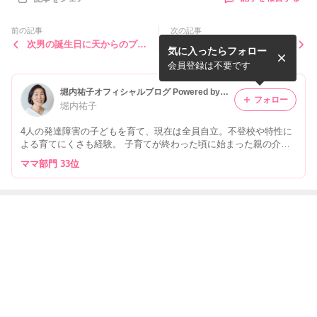
前の記事
次の記事
次男の誕生日に天からのプレ
滑って転んで激しく打ち付け
気に入ったらフォロー
ゼント
た足のその後
会員登録は不要です
堀内祐子オフィシャルブログ Powered by Ameba
フォロー
堀内祐子
4人の発達障害の子どもを育て、現在は全員自立。不登校や特性に
よる育てにくさも経験。 子育てが終わった頃に始まった親の介
護。その一つ一つを、力を抜いてゆるむことで楽しく乗り越えまし
ママ部門 33位
た。 「ゆるみ方が分からないよ〜」という方、ぜひ読んでみてく
ださいね。
最近の画像つき記事
15年間待ち続け
網走、斜里のお
乗馬の意外なコ
北海道でハエ叩
た旅行、夢は叶
いしいときれい
ツと網走監獄の
きを持って馬に