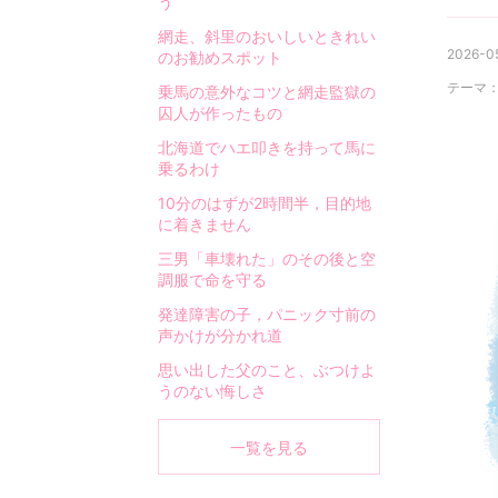
う
網走、斜里のおいしいときれい
2026-05
のお勧めスポット
テーマ
乗馬の意外なコツと網走監獄の
囚人が作ったもの
北海道でハエ叩きを持って馬に
乗るわけ
10分のはずが2時間半，目的地
に着きません
三男「車壊れた」のその後と空
調服で命を守る
発達障害の子，パニック寸前の
声かけが分かれ道
思い出した父のこと、ぶつけよ
うのない悔しさ
一覧を見る