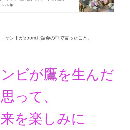
meblo.jp
，ケントがzoomお話会の中で言ったこと。
トンビが鷹を生んだ
と思って、
未来を楽しみに