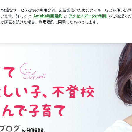
荘で元祖くず餅
芸能人ブログ
人気ブログ
新規登録
ロ
もっと楽になる | 堀内祐子オフィシャルブログ Powered b