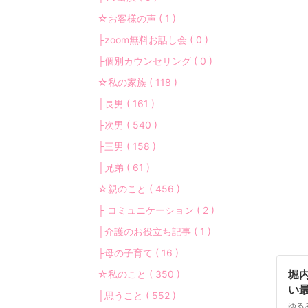
☆お客様の声 ( 1 )
├zoom無料お話し会 ( 0 )
├個別カウンセリング ( 0 )
☆私の家族 ( 118 )
├長男 ( 161 )
├次男 ( 540 )
├三男 ( 158 )
├兄弟 ( 61 )
☆親のこと ( 456 )
├ コミュニケーション ( 2 )
├介護のお役立ち記事 ( 1 )
├母の子育て ( 16 )
堀
☆私のこと ( 350 )
い
├思うこと ( 552 )