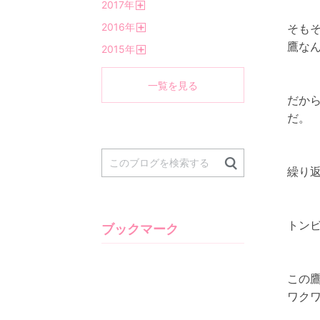
2017
年
く
開
2016
年
そも
く
開
鷹な
2015
年
く
開
く
一覧を見る
だか
だ。
繰り
トン
ブックマーク
この
ワク