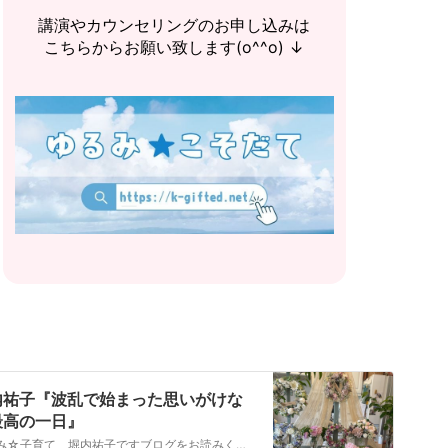
講演やカウンセリングのお申し込みは
こちらからお願い致します(o^^o) ↓
内祐子『波乱で始まった思いがけな
最高の一日』
ゆるみ☆子育て 堀内祐子ですブログをお読みくださってありがとうございますm(__)m作家、講師，カウンセラーに加えて、放課後等デイサービスで日々，発達障害の子…