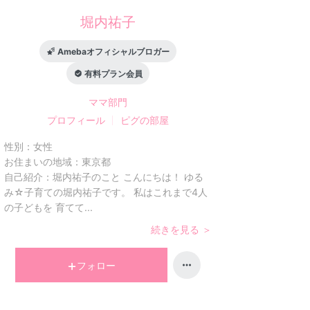
堀内祐子
Amebaオフィシャルブロガー
有料プラン会員
ママ
部門
プロフィール
ピグの部屋
性別：
女性
お住まいの地域：
東京都
自己紹介：
堀内祐子のこと こんにちは！ ゆる
み☆子育ての堀内祐子です。 私はこれまで4人
の子どもを 育てて...
続きを見る ＞
フォロー