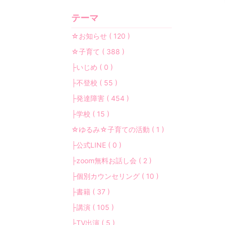
テーマ
☆お知らせ ( 120 )
☆子育て ( 388 )
├いじめ ( 0 )
├不登校 ( 55 )
├発達障害 ( 454 )
├学校 ( 15 )
☆ゆるみ☆子育ての活動 ( 1 )
├公式LINE ( 0 )
├zoom無料お話し会 ( 2 )
├個別カウンセリング ( 10 )
├書籍 ( 37 )
├講演 ( 105 )
├TV出演 ( 5 )