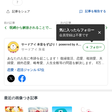
7
記事を報告する
記事をシェア
前の記事
次の記事
呪縛から解放されることで、
お相手に不安を感じるのは
気に入ったらフォロー
本当の愛を知ります
会員登録は不要です
サードアイ 本音をずばり！ powered by Ameba
フォロー
サードアイ 朱雀
あなたの人生に奇跡を起こします！ 復縁復活、恋愛、複雑愛、夫
婦愛、婚外恋愛、略奪愛、人生全般等の問題を解決します。 8万件
（私一人で）を超える実績の鑑定！脅威の的中率！脅威の願望成就
恋愛・恋活ジャンル 67位
率！を誇ります。真言密教 朱雀流気功 朱雀流行法 朱雀流秘術 霊
視･霊感鑑定
最近の画像つき記事