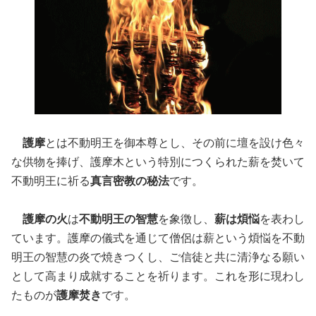
護摩
とは不動明王を御本尊とし、その前に壇を設け色々
な供物を捧げ、護摩木という特別につくられた薪を焚いて
不動明王に祈る
真言密教の秘法
です。
護摩の火
は
不動明王の智慧
を象徴し、
薪は煩悩
を表わし
ています。護摩の儀式を通じて僧侶は薪という煩悩を不動
明王の智慧の炎で焼きつくし、ご信徒と共に清浄なる願い
として高まり成就することを祈ります。これを形に現わし
たものが
護摩焚き
です。