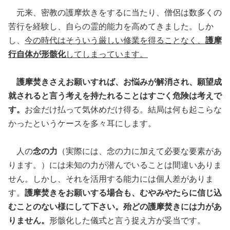
元来、密教の護摩炊きをするに当たり、僧侶は数多くの
苦行を経験し、自らの霊的能力を高めてきました。しか
し、
今の時代はそういう厳しい修業を得ることなく、
護摩
行自体が形骸化
してしまっています。
護摩焚きさえお願いすれば、お悩みが解消され、願望成
就されると言う考えを持たれることはすごく危険は考えで
す。
お金だけ払って気休めだけ得る。結局は何も起こらな
かったというケースを多々耳にします。
人の
念の力
（実際には、念の力に加えて必要な要素があ
ります。）には未知の力が潜んでいることは間違いありま
せん。しかし、それを活用する能力には個人差がありま
す。
護摩焚きをお願いする場合も、むやみやたらに信じ込
むことのない様にして下さい。殆どの護摩焚きには力があ
りません。
形骸化した儀式と言う捉え方が妥当です。