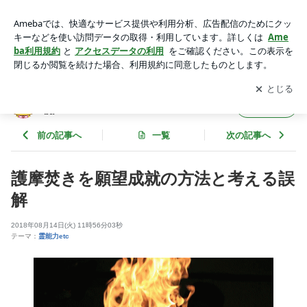
護摩焚きを願望成就の方法と考える誤解 | サードアイ 本音をず
ばり！ powered by Ameba
アプリをダウンロードして
ブログの更新通知
を受け取りまし
開く
ょう。
サードアイ 本音をずばり！ powered by Ame
フォロー
ba
前の記事へ
一覧
次の記事へ
護摩焚きを願望成就の方法と考える誤
解
2018年08月14日(火) 11時56分03秒
テーマ：
霊能力etc