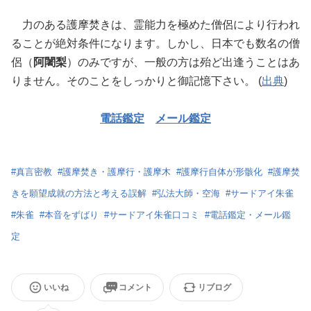
力のある護摩焚きは、霊能力を極めた僧侶により行われ
ることが絶対条件になります。しかし、日本でも数名の僧
侶（
阿闍梨
）のみですが、一般の方は殆ど出逢うことはあ
りません。そのことをしっかりと御記憶下さい。 (
出典
)
電話鑑定
メール鑑定
#
真言密教
#
護摩焚き・護摩行・護摩木
#
護摩行自体が形骸化
#
護摩焚
きを願望成就の方法と考える誤解
#
弘法大師・空海
#
サードアイ朱雀
#
朱雀
#
本音をずばり
#
サードアイ朱雀口コミ
#
電話鑑定・メール鑑
定
いいね
コメント
リブログ