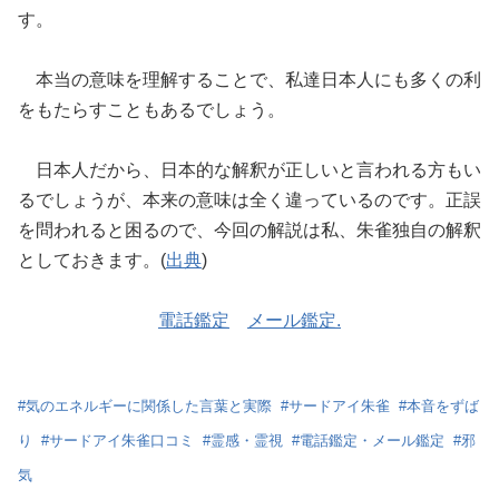
す。
本当の意味を理解することで、私達日本人にも多くの利
をもたらすこともあるでしょう。
日本人だから、日本的な解釈が正しいと言われる方もい
るでしょうが、本来の意味は全く違っているのです。正誤
を問われると困るので、今回の解説は私、朱雀独自の解釈
としておきます。(
出典
)
電話鑑定
メール鑑定.
#
気のエネルギーに関係した言葉と実際
#
サードアイ朱雀
#
本音をずば
り
#
サードアイ朱雀口コミ
#
霊感・霊視
#
電話鑑定・メール鑑定
#
邪
気