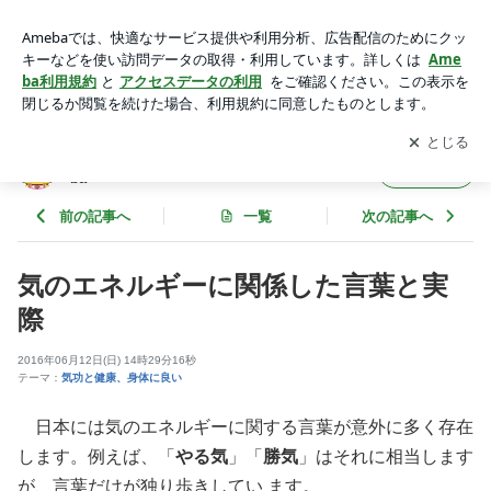
気のエネルギーに関係した言葉と実際 | サードアイ 本音をずば
り！ powered by Ameba
アプリをダウンロードして
ブログの更新通知
を受け取りまし
開く
ょう。
サードアイ 本音をずばり！ powered by Ame
フォロー
ba
前の記事へ
一覧
次の記事へ
気のエネルギーに関係した言葉と実
際
2016年06月12日(日) 14時29分16秒
テーマ：
気功と健康、身体に良い
日本には気のエネルギーに関する言葉が意外に多く存在
します。例えば、「
やる気
」「
勝気
」はそれに相当します
が、言葉だけが独り歩きしてい ます。