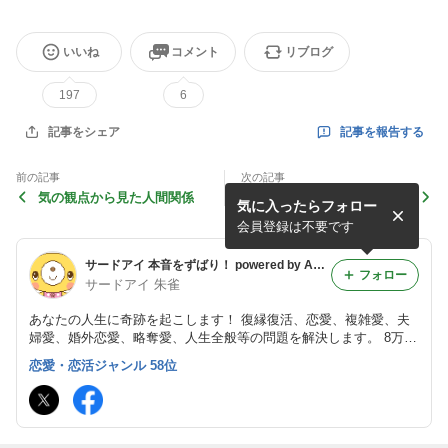
いいね
コメント
リブログ
197
6
記事を報告する
記事をシェア
前の記事
次の記事
気の観点から見た人間関係
人間関係がいつもうまくいか
気に入ったらフォロー
ない方は
会員登録は不要です
サードアイ 本音をずばり！ powered by Ameba
フォロー
サードアイ 朱雀
あなたの人生に奇跡を起こします！ 復縁復活、恋愛、複雑愛、夫
婦愛、婚外恋愛、略奪愛、人生全般等の問題を解決します。 8万件
（私一人で）を超える実績の鑑定！脅威の的中率！脅威の願望成就
恋愛・恋活ジャンル 58位
率！を誇ります。真言密教 朱雀流気功 朱雀流行法 朱雀流秘術 霊
視･霊感鑑定