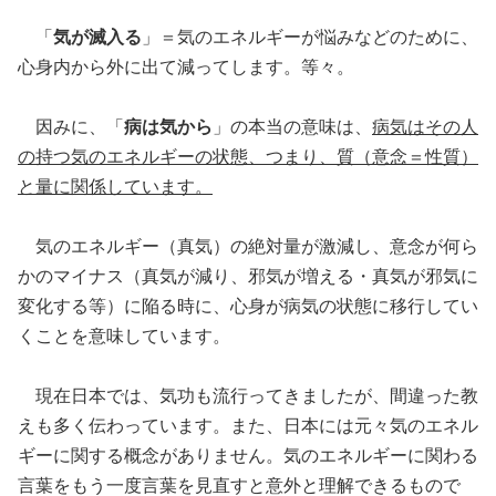
「
気が滅入る
」＝気のエネルギーが悩みなどのために、
心身内から外に出て減ってします。等々。
因みに、「
病は気から
」の本当の意味は、
病気はその人
の持つ気のエネルギーの状態、つまり、
質（意念＝性質）
と量
に関係しています。
気のエネルギー（真気）の絶対量が激減し、意念が何ら
かのマイナス（真気が減り、邪気が増える・真気が邪気に
変化する等）に陥る時に、心身が病気の状態に移行してい
くことを意味しています。
現在日本では、気功も流行ってきましたが、間違った教
えも多く伝わっています。また、日本には元々気のエネル
ギーに関する概念がありません。気のエネルギーに関わる
言葉をもう一度言葉を見直すと意外と理解できるもので