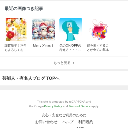
最近の画像つき記事
謹賀新年！本年
Merry X'mas！
気のON/OFFの
運を良くするこ
もよろしくお願
考え方・・・秘
とが全ての基本
いいたします！
術関連
もっと見る
芸能人・有名人ブログ TOPへ
This site is protected by reCAPTCHA and
the Google
Privacy Policy
and
Terms of Service
apply.
安心・安全なご利用のために
お問い合わせ
ヘルプ
利用規約