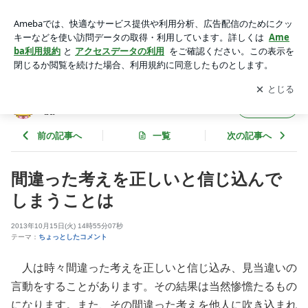
間違った考えを正しいと信じ込んでしまうことは | サードアイ
本音をずばり！ powered by Ameba
アプリをダウンロードして
ブログの更新通知
を受け取りまし
開く
ょう。
サードアイ 本音をずばり！ powered by Ame
フォロー
ba
前の記事へ
一覧
次の記事へ
間違った考えを正しいと信じ込んで
しまうことは
2013年10月15日(火) 14時55分07秒
テーマ：
ちょっとしたコメント
人は時々間違った考えを正しいと信じ込み、見当違いの
言動をすることがあります。その結果は当然惨憺たるもの
になります。また、その間違った考えを他人に吹き込まれ