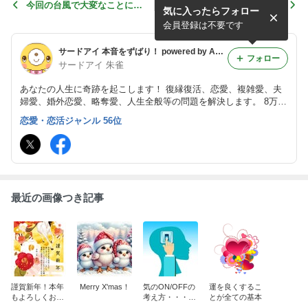
今回の台風で大変なことにな
健康は自らの生活習慣から
気に入ったらフォロー
っています。
会員登録は不要です
サードアイ 本音をずばり！ powered by Ameba
フォロー
サードアイ 朱雀
あなたの人生に奇跡を起こします！ 復縁復活、恋愛、複雑愛、夫
婦愛、婚外恋愛、略奪愛、人生全般等の問題を解決します。 8万件
（私一人で）を超える実績の鑑定！脅威の的中率！脅威の願望成就
恋愛・恋活ジャンル 56位
率！を誇ります。真言密教 朱雀流気功 朱雀流行法 朱雀流秘術 霊
視･霊感鑑定
最近の画像つき記事
謹賀新年！本年
Merry X'mas！
気のON/OFFの
運を良くするこ
もよろしくお願
考え方・・・秘
とが全ての基本
いいたします！
術関連