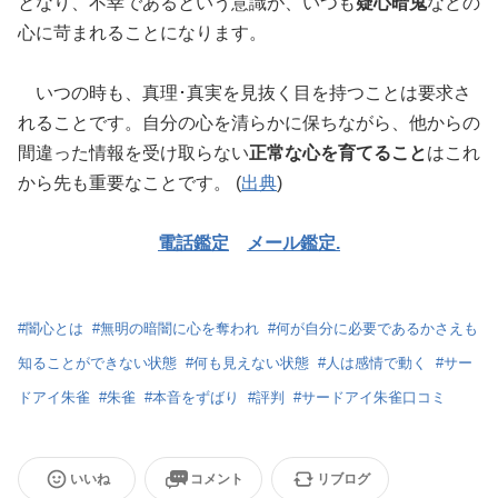
となり、不幸であるという意識が、いつも
疑心暗鬼
などの
心に苛まれることになります。
いつの時も、真理･真実を見抜く目を持つことは要求さ
れることです。自分の心を清らかに保ちながら、他からの
間違った情報を受け取らない
正常な心を育てること
はこれ
から先も重要なことです。 (
出典
)
電話鑑定
メール鑑定.
#
闇心とは
#
無明の暗闇に心を奪われ
#
何が自分に必要であるかさえも
知ることができない状態
#
何も見えない状態
#
人は感情で動く
#
サー
ドアイ朱雀
#
朱雀
#
本音をずばり
#
評判
#
サードアイ朱雀口コミ
いいね
コメント
リブログ