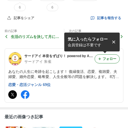
6
6
記事を報告する
記事をシェア
前の記事
次の記事
生活のリズムを決して月に照
運に関する考察
気に入ったらフォロー
準を合わせるべきではありま
せん
会員登録は不要です
サードアイ 本音をずばり！ powered by Ameba
フォロー
サードアイ 朱雀
あなたの人生に奇跡を起こします！ 復縁復活、恋愛、複雑愛、夫
婦愛、婚外恋愛、略奪愛、人生全般等の問題を解決します。 8万件
（私一人で）を超える実績の鑑定！脅威の的中率！脅威の願望成就
恋愛・恋活ジャンル 69位
率！を誇ります。真言密教 朱雀流気功 朱雀流行法 朱雀流秘術 霊
視･霊感鑑定
最近の画像つき記事