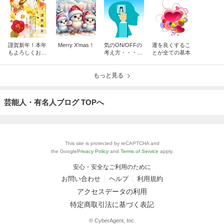
謹賀新年！本年
Merry X'mas！
気のON/OFFの
運を良くするこ
もよろしくお願
考え方・・・秘
とが全ての基本
いいたします！
術関連
もっと見る
芸能人・有名人ブログ TOPへ
This site is protected by reCAPTCHA and
the Google
Privacy Policy
and
Terms of Service
apply.
安心・安全なご利用のために
お問い合わせ
ヘルプ
利用規約
アクセスデータの利用
特定商取引法に基づく表記
© CyberAgent, Inc.