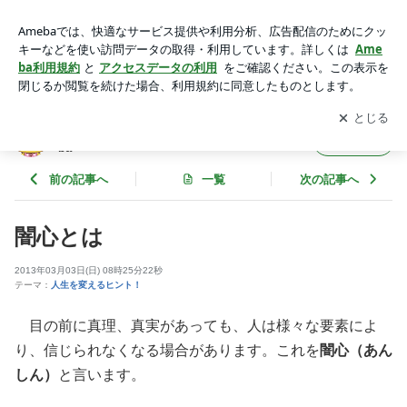
闇心とは | サードアイ 本音をずばり！ powered by Ameba
アプリをダウンロードして
ブログの更新通知
を受け取りまし
開く
ょう。
サードアイ 本音をずばり！ powered by Ame
フォロー
ba
前の記事へ
一覧
次の記事へ
闇心とは
2013年03月03日(日) 08時25分22秒
テーマ：
人生を変えるヒント！
目の前に真理、真実があっても、人は様々な要素によ
り、信じられなくなる場合があります。これを
闇心（あん
しん）
と言います。