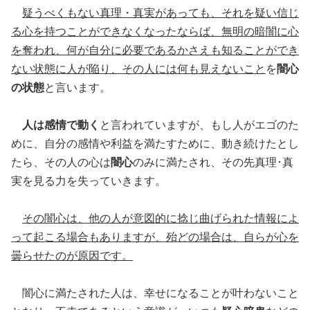
疑うべくもない真理・真実があっても、それを疑い信じ
る心を持つことができなくなったならば、無明の暗闇に心
を奪われ、何が自分に必要であるかさえも知ることができ
ない状態に人が陥り、その人には何も見えないこと
を
闇心
の状態
と言います。
人は感情で動く
と言われていますが、もし人がエゴのた
めに、自分の感情や利益を満たすために、動き続けたとし
たら、その人の心は
闇心
のみに満たされ、その先真理･真
実を見る力を失っていきます。
その闇心は、他の人が意図的に捻じ曲げられた情報によ
って起こる場合もありますが、殆どの場合は、自らが心を
曇らせたのが原因です。
闇心に満たされた人は、幸せになることが叶わないこと