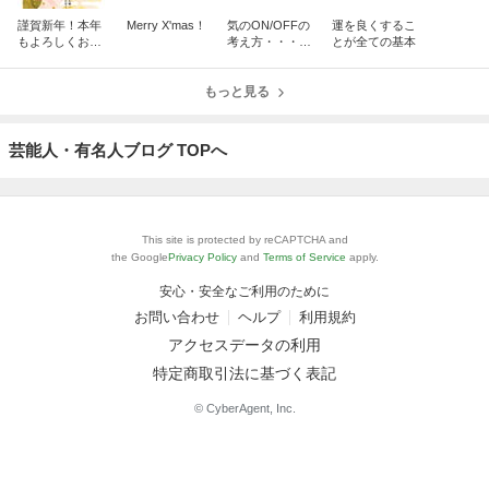
謹賀新年！本年
Merry X'mas！
気のON/OFFの
運を良くするこ
もよろしくお願
考え方・・・秘
とが全ての基本
いいたします！
術関連
もっと見る
芸能人・有名人ブログ TOPへ
This site is protected by reCAPTCHA and
the Google
Privacy Policy
and
Terms of Service
apply.
安心・安全なご利用のために
お問い合わせ
ヘルプ
利用規約
アクセスデータの利用
特定商取引法に基づく表記
© CyberAgent, Inc.