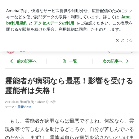
霊能者が病弱なら最悪！影響を受ける霊能者は失格！ | サード
アイ 本音をずばり！ powered by Ameba
アプリをダウンロードして
ブログの更新通知
を受け取りまし
開く
ょう。
サードアイ 本音をずばり！ powered by Ame
フォロー
ba
前の記事へ
一覧
次の記事へ
霊能者が病弱なら最悪！影響を受ける
霊能者は失格！
2012年10月08日(月) 13時06分05秒
テーマ：
霊能力etc
もし、霊能者が病弱ならば最悪ですよね。何故なら、霊
現象等で苦しむ人を助けるどころか、自分が苦しんでいる
のだから、まずは、霊能者自らが病気を治さないといけま