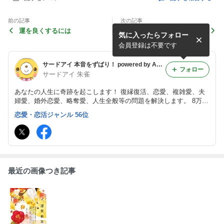
前の記事
次の記事
運を良くするには
只今、鑑定予約がいっぱいで
気に入ったらフォロー
す。ありがとうございます。
ただ・・・・・
会員登録は不要です
サードアイ 本音をずばり！ powered by Ameba
フォロー
サードアイ 朱雀
あなたの人生に奇跡を起こします！ 復縁復活、恋愛、複雑愛、夫
婦愛、婚外恋愛、略奪愛、人生全般等の問題を解決します。 8万件
（私一人で）を超える実績の鑑定！脅威の的中率！脅威の願望成就
恋愛・恋活ジャンル 56位
率！を誇ります。真言密教 朱雀流気功 朱雀流行法 朱雀流秘術 霊
視･霊感鑑定
最近の画像つき記事