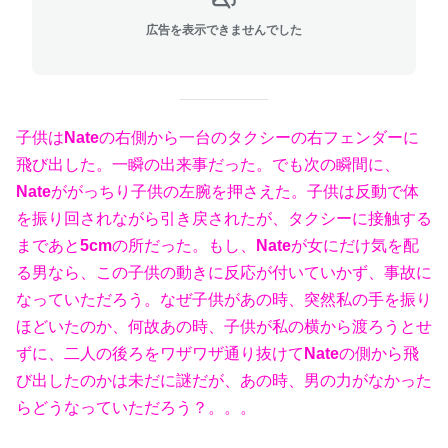
広告を表示できませんでした
子供は
Nate
の右側から一台のタクシーの右フェンダーに
飛び出した。一瞬の出来事だった。でも次の瞬間に、
Nate
ががっちり子供の左腕を押さえた。子供は反動で体
を振り回されながら引き戻されたが、タクシーに接触する
まであと
5cm
の所だった。もし、
Nate
が女にだけ気を配
る男なら、この子供の動きに反応が付いていかず、事故に
なっていただろう。なぜ子供があの時、突然私の手を振り
ほどいたのか、何故あの時、子供が私の横から渡ろうとせ
ずに、二人の後ろをワザワザ通り抜けて
Nate
の側から飛
び出したのかは未だに謎だが、あの時、男の力がなかった
らどうなっていただろう？。。。