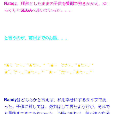
Nate
は、唖然としたままの子供を
笑顔
で抱きかかえ、ゆ
っくりと
SEGA
へ歩いていった。。。
と言うのが、前回までのお話。。。
*★".゜:*・。"★*:・。*゜ ★・゜:*:*・。"★*:・。*
★".゜:*・。"★*:・。*゜ ★・゜:*:*・。"★*:・。*
Randy
はどちらかと言えば、私を幸せにするタイプであ
った。子供に対しては、努力はして居たようだが、それで
も最後までぎこちなかった。当時はそれは、彼がまだ自分