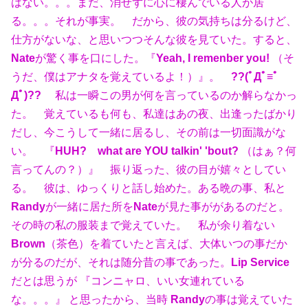
はない。。。まだ、消せずに心に棲んでいる人が居
る。。。それが事実。 だから、彼の気持ちは分るけど、
仕方がないな、と思いつつそんな彼を見ていた。すると、
Nate
が驚く事を口にした。『
Yeah, I remenber you!
（そ
うだ、僕はアナタを覚えているよ！）』。
??(ﾟДﾟ≡ﾟ
Дﾟ)??
私は一瞬この男が何を言っているのか解らなかっ
た。 覚えているも何も、私達はあの夜、出逢ったばかり
だし、今こうして一緒に居るし、その前は一切面識がな
い。 『
HUH? what are YOU talkin' 'bout?
（はぁ？何
言ってんの？）』 振り返った、彼の目が嬉々としてい
る。 彼は、ゆっくりと話し始めた。ある晩の事、私と
Randy
が一緒に居た所を
Nate
が見た事ががあるのだと。
その時の私の服装まで覚えていた。 私が余り着ない
Brown
（茶色）を着ていたと言えば、大体いつの事だか
が分るのだが、それは随分昔の事であった。
Lip Service
だとは思うが 『コンニャロ、いい女連れている
な。。。』 と思ったから、当時
Randy
の事は覚えていた