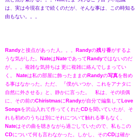
は、実は今現在まで続くのだが、そんな事は、この時知る
由もない。。。
Randy
と接点があった人。。。
Randy
の
残り香
がするよ
うな気がした。
Nate
は
Nate
であって
Randy
ではないのだ
が。。。複雑な気持ちは 更に複雑に絡んでしまってい
く。
Nate
は私の部屋に飾ったままの
Randy
の
写真
を咎め
る事はなかった。ただ、 『僕がいつか、これをアナタに
自然に外させる』と、静かに言った。 私は、その頃偶
に、その前の
Chiristmas
に
Randy
が自分で編集して
Love
Songs
を沢山入れて作ってくれた
CD
を聞いていたが、そ
れも初めのうちは別にそれについて触れる事もなく、
Nate
はその曲を聴きながら過ごしていたので、私もこの
CD
について何も言わなかった。しかし、その
CD
は確か