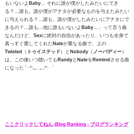
もいないよ
Baby
… それに誰が僕がしたみたいにでき
る？…誰も。誰が僕がアナタが必要なものを与えたみたい
に与えられる？…誰も。誰が僕がしたみたいにアナタにで
きるの？…誰も…他に誰もいないよ
Baby
…」って言う曲
なんだけど、
Sex
に絶対の自信があったり、いつも全身で
真っすぐ愛してくれた
Nate
が重なる曲で、上の
Twisted
（
トゥイステッド
）と
Nobody
（
ノーバディー
）
は、この後いつ聴いても
Randy
と
Nate
を
Remind
させる曲
になった ﾟ･*:.｡. .｡.:*･゜
ここクリックしてねん♪Blog Ranking - ブログランキング