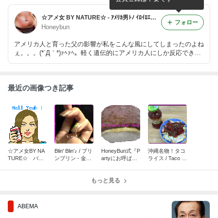
☆アメ女 BY NATURE☆ - ｱﾒﾘｶ男ﾄﾉ ｲﾛｲﾛｴﾛｴﾛ ﾃﾞｽｶﾞ｡｡｡何ｶ？
フォロー
Honeybun
アメリカ人と育った父の影響が私をこんな風にしてしまったのよね
ぇ。。。(*´Д｀*)ｧﾍｧﾍ。軽く遺伝的にアメリカ人にしか反応できな
い私(トライリンガル)のような人も真面目に存在するのよん♪的ブ
ログを英語を交えてSEXYにお送りするゎ☆
最近の画像つき記事
☆アメ女BY NA
Blin' Blin'♪ / ブリ
HoneyBun式『P
沖縄名物！タコ
TURE☆ バッ
ンブリン - 金属
artyにお呼ばれ
ライス / Taco Ri
クナンバー
じゃらじゃら #
♪』 #2 / Spam
ce
7
Onigiri スパムお
もっと見る
にぎり
ABEMA