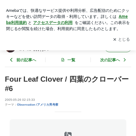
Four Leaf Clover / 四葉のクローバー #6 | ☆アメ女 BY NATUR
E☆ - ｱﾒﾘｶ男ﾄﾉ ｲﾛｲﾛｴﾛｴﾛ ﾃﾞｽｶﾞ｡｡｡何ｶ？
アプリをダウンロードして
ブログの更新通知
を受け取りまし
開く
ょう。
☆アメ女 BY NATURE☆ - ｱﾒﾘｶ男ﾄﾉ ｲﾛｲﾛｴﾛｴ
フォロー
ﾛ ﾃﾞｽｶﾞ｡｡｡何ｶ？
前の記事へ
一覧
次の記事へ
Four Leaf Clover / 四葉のクローバー
#6
2005-05-26 02:15:33
テーマ：
Observation /アメリカ男考察