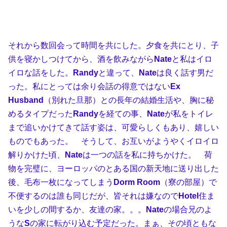
それから数回会って時間を共にした。夕食を共にとり、子
供を寝かしつけてから、酒を飲みながら
Nate
と私はイロ
イロな話をした。
Randy
と違って、
Nate
は良く話す男だ
った。私にとっては余り会話の得意ではない
Ex
Husband
（別れた旦那）との長年の結婚生活や、胸に秘
めるタイプだった
Randy
を経ての事、
Nate
が私をトイレ
まで追いかけてきて話す姿は、可愛らしくもあり、嬉しい
ものでもあった。 そうして、お互いがようやくイロイロ
解りかけた頃、
Nate
は一つの話を私に持ちかけた。 荷
物を完璧に、ヨーロッパのとある国の新天地に送り出した
後、毛布一枚になってしまう
Dorm Room
（寮の部屋）で
不便するのは誰も同じだが、皆それは嫌なので
Hotel
住ま
いを少しの間するか、友達の家。。。
Nate
の場合兄のよ
うな
S
の家に転がり込む予定だった。まぁ、その頃ともな