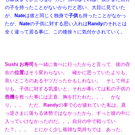
の子を持ったことがないからだと思い、大目に見ていた
が、
Nate
は彼と同じく独身で
子供
も持ったことがなかっ
たが、
Nate
の子供に対する思い入れは
Randy
のそれとは
全く違って居る事に、この後徐々に気付かされていく。
Sushi
お寿司
を一緒に食べに行ったからと言って、彼の存
在の
位置
はそう変わらない。 確かに思っていたよりも、
良いところのあるヤツだったかもしれない。 そして何よ
りも、子供に対する気遣いと、それが牽いては私の子供の
危機
を救った事には正直、胸を打たれた。。。 かな
り。。。 ただ、
Randy
の事で心が疲れていた私は、真
っ逆さまに落ちる体勢ではなかったから、すっと彼の中に
入っていけなかったのだ。。。自分の中で戦ってい
た？。。。 とにかく少し複雑な気持ちでは、あった。