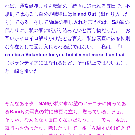
れば、通常勤務よりも転勤の手続きに追われる毎日で、不
規則ではあるし自分の職場には
In and Out
（出たり入った
り）である。そして
Nate
の申し入れと言うのは、
S
の家の
代わりに、私の家に転がり込みたいと言う物だった。 お
互いがイロイロ解りかけたとは言え、私は素直に彼を特別
な存在として受け入れられる訳ではない。 私は、『
I
can be a Volunteer for you but it's not more than that.
（ボランティアにはなれるけど、それ以上ではないゎ）』
と一線を引いた。
そんなある夜、
Nate
が私の家の壁のアチコチに飾ってあ
る
Randy
の写真の前に殊更に立ち、黙っている。まぁ、
そりゃ、なんとなく面白くないだろう。。。でも、私は、
気持ちを偽ったり、隠したりして、相手を騙すのは好きで