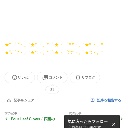
★".゜:*・。"★*:・。*゜ ★・゜:*:*・。"★*:・。*
★".゜:*・。"★*:・。*゜ ★・゜:*:*・。"★*:・。*
いいね
コメント
リブログ
31
記事を報告する
記事をシェア
前の記事
次の記事
Four Leaf Clover / 四葉のク
Four Leaf Clover / 四葉のク
気に入ったらフォロー
ローバー #7
ローバー #5
会員登録は不要です