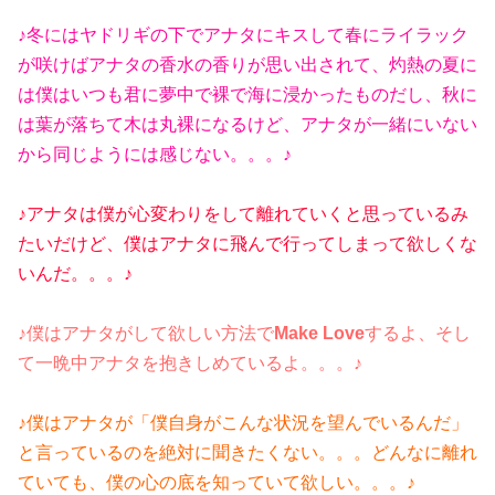
♪冬にはヤドリギの下でアナタにキスして春にライラック
が咲けばアナタの香水の香りが思い出されて、灼熱の夏に
は僕はいつも君に夢中で裸で海に浸かったものだし、秋に
は葉が落ちて木は丸裸になるけど、アナタが一緒にいない
から同じようには感じない。。。♪
♪アナタは僕が心変わりをして離れていくと思っているみ
たいだけど、僕はアナタに飛んで行ってしまって欲しくな
いんだ。。。♪
♪僕はアナタがして欲しい方法で
Make Love
するよ、そし
て一晩中アナタを抱きしめているよ。。。♪
♪僕はアナタが「僕自身がこんな状況を望んでいるんだ」
と言っているのを絶対に聞きたくない。。。どんなに離れ
ていても、僕の心の底を知っていて欲しい。。。♪