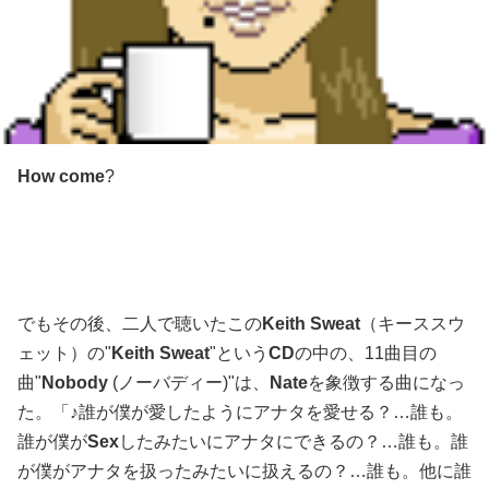
How come
?
でもその後、二人で聴いたこの
Keith Sweat
（キーススウ
ェット）の"
Keith Sweat
"という
CD
の中の、11曲目の
曲"
Nobody
(ノーバディー)"は、
Nate
を象徴する曲になっ
た。「♪誰が僕が愛したようにアナタを愛せる？…誰も。
誰が僕が
Sex
したみたいにアナタにできるの？…誰も。誰
が僕がアナタを扱ったみたいに扱えるの？…誰も。他に誰