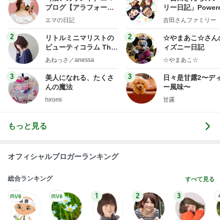
ブログ【アラフォー会
リー日記」Powere
社売却セカンドライ
y Ameba 吉田さ
エマの日記
吉田さんファミリー
フ】
ミリーオフィシャ
ログ
2
2
リトルミニマリストの
☆やまあこ☆さん
ビューティコラム The
ィズニー日記
little minimalist's bea
あねっさ／anessa
☆やまあこ☆
uty colum
3
3
美人になれる、たくさ
日々是甘露2〜デ
んの魔法
ー風味〜
hiromi
甘露
もっと見る
オフィシャルブロガーランキング
総合ランキング
すべて見る
1
2
3