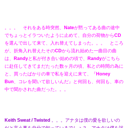
。。。 それをある時突然、
Nate
が黙ってある曲の途中
でちょっとイラついたように止めて、自分の荷物から
CD
を選んで出して来て、入れ替えてしまった。。。 ところ
が、折角入れ替えたその
CD
から流れ始めた一曲目の曲
は、
Randy
と私が付き合い始めの頃で、
Randy
がこちら
に赴任してきてまだたった数ヶ月の頃、私との時間の為に
と、買ったばかりの車で私を迎えに来て、『
Honey
Bun
、コレを聞いて欲しいんだ』と何回も、何回も、車の
中で聞かされた曲だった。。。
Keith Sweat / Twisted
。。。アナタは僕の愛を欲しいの
だと言う事を自分で知っているでしょ？ アナタは僕を訳