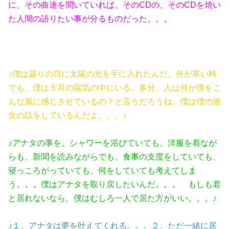
に、その曲達を聞いていれば、そのCDの、そのCDを焼い
た人間の語りたい事が分るものだった。。。
♪僕は曇りの日に太陽の光を手に入れたんだ。外が寒い時
でも、僕は５月の陽気の中にいる。多分、人は何が僕をこ
んな風に感じさせているの？と言うだろうね。僕は僕の彼
女の話をしているんだよ。。。♪
♪アナタの事を、シャワーを浴びていても、洋服を着なが
らも、新聞を読みながらでも、食事の支度をしていても、
寝っころがっていても、何をしていても考えてしま
う。。。僕はアナタを取り戻したいんだ。。。 もしも君
と居れないなら、僕はむしろ一人で居た方がいい。。。♪
♪１、アナタは夢を叶えてくれる。。。２、ただ一緒に居