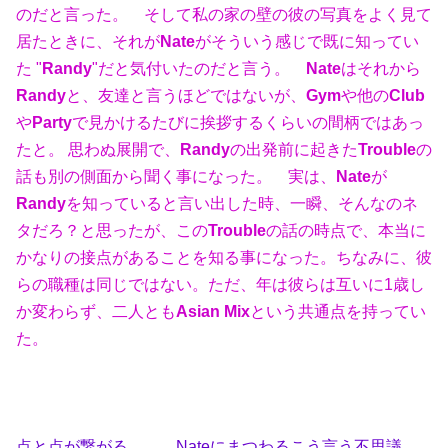
のだと言った。 そして私の家の壁の彼の写真をよく見て
居たときに、それが
Nate
がそういう感じで既に知ってい
た "
Randy
"だと気付いたのだと言う。
Nate
はそれから
Randy
と、友達と言うほどではないが、
Gym
や他の
Club
や
Party
で見かけるたびに挨拶するくらいの間柄ではあっ
たと。 思わぬ展開で、
Randy
の出発前に起きた
Trouble
の
話も別の側面から聞く事になった。 実は、
Nate
が
Randy
を知っていると言い出した時、
一瞬、そんなのネ
タだろ？と思ったが、この
Trouble
の話の時点で、本当に
かなりの接点があることを知る事になった。ちなみに、彼
らの職種は同じではない。ただ、年は彼らは互いに1歳し
か変わらず、二人とも
Asian Mix
という共通点を持ってい
た。
点と点が繋がる。。。Nateにまつわるこう言う不思議