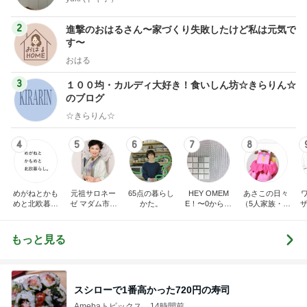
2
進撃のおはるさん〜家づくり失敗したけど私は元気で
す〜
おはる
3
１００均・カルディ大好き！食いしん坊☆きらりん☆
のブログ
☆きらりん☆
4
5
6
7
8
めがねとかも
元祖サロネー
65点の暮らし
HEY OMEM
あさこの日々
めと北欧暮ら
ゼ マダム市川
かた。
E！〜0からの
（5人家族・投
ザ
し
のほのぼのブ
家づくり〜
資・家計簿・
納
ログ
雑貨）
もっと見る
スシローで1番高かった720円の寿司
Amebaトピックス
14時間前