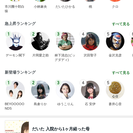
市川團十郎白
小林麻央
だいたひかる
桃
クロ
猿
急上昇ランキング
すべて見る
1
2
3
4
5
デーモン閣下
片岡愛之助
林下清志(ビッ
沢田聖子
金沢克彦
グダディ)
新登場ランキング
すべて見る
1
2
3
4
5
BEYOOOOO
島倉りか
ゆうこりん
石 安伊
蒼井心音
NDS
だいた 入院から1ヶ月経った母