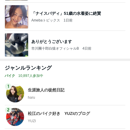
「ナイスバディ」51歳の水着姿に絶賛
Amebaトピックス
1日前
ありがとうございます
市川團十郎白猿オフィシャルB
4日前
ジャンルランキング
バイク
10,897人参加中
1
生涯旅人の徒然日記
haru
2
松江のバイク好き YUZIのブログ
YUZI