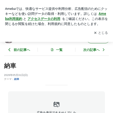
納車 | ホンダヤオ
アプリをダウンロードして
ブログの更新通知
を受け取りまし
開く
ょう。
ホンダヤオ
フォロー
前の記事へ
一覧
次の記事へ
納車
2026年05月31日(日)
テーマ：
納車
広告を表示できませんでした