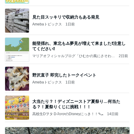
見た目スッキリで収納力もある発見
Amebaトピックス
1日前
能登揺れ、東北も⚠️夢見が増えて来ました❗️注意し
てください❗️
マリアオフィシャルブログ「ひむかの風にさそわれ
2日前
て」Powered by Ameba
野沢直子 即完したトークイベント
Amebaトピックス
1日前
大当たり？！ディズニーストア夏祭り…何当た
る？！夏祭りくじに挑戦！！！
高校生Dヲタ Ꭰ-ᎮꭵꭹꭴのDisneyにっき！！✎ܚ
14日前