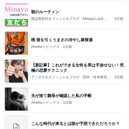
朝のルーティン
渡辺美奈代オフィシャルブログ「Minayo Land」P
2日前
owered by Ameba
桃 後を引くうまさの冷やし麻辣湯
Amebaトピックス
1日前
【新記事】これができる女性を男は手放せない！究
極の恋愛テクニック
クノタチホオフィシャルブログ「恋学・性学研究
2日前
室」Powered by Ameba
夫が捨て義母が確認した私の手帳
Amebaトピックス
1日前
こんな時代が来るとは誰が予想できただろうか？