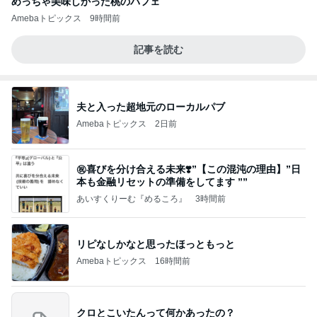
めっちゃ美味しかった桃のパフェ
Amebaトピックス
9時間前
記事を読む
夫と入った超地元のローカルパブ
Amebaトピックス
2日前
㊗️喜びを分け合える未来❣️”【この混沌の理由】”⽇
本も⾦融リセットの準備をしてます ””
あいすくりーむ『めるころ』
3時間前
リピなしかなと思ったほっともっと
Amebaトピックス
16時間前
クロとこいたんって何かあったの？