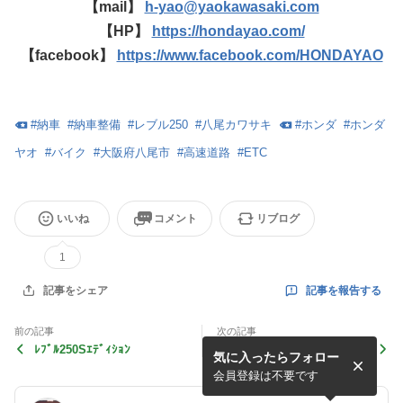
【mail】
h-yao@yaokawasaki.com
【HP】
https://hondayao.com/
【facebook】
https://www.facebook.com/HONDAYAO
#
納車
#
納車整備
#
レブル250
#
八尾カワサキ
#
ホンダ
#
ホンダ
ヤオ
#
バイク
#
大阪府八尾市
#
高速道路
#
ETC
いいね
コメント
リブログ
1
記事を報告する
記事をシェア
前の記事
次の記事
ﾚﾌﾞﾙ250Sｴﾃﾞｨｼｮﾝ
夕焼け
気に入ったらフォロー
会員登録は不要です