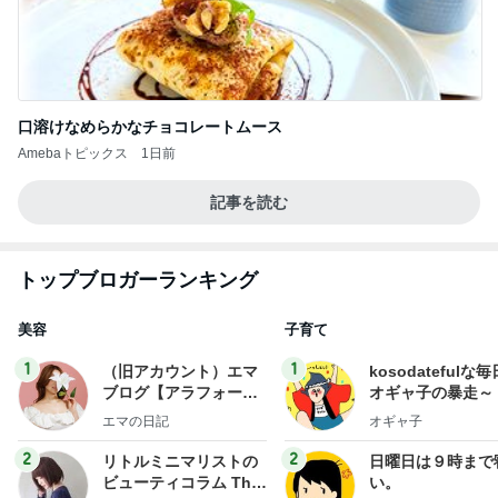
口溶けなめらかなチョコレートムース
Amebaトピックス
1日前
記事を読む
トップブロガーランキング
美容
子育て
1
1
（旧アカウント）エマ
kosodatefulな毎
ブログ【アラフォー会
オギャ子の暴走～
社売却セカンドライ
エマの日記
オギャ子
フ】
2
2
リトルミニマリストの
日曜日は９時まで
ビューティコラム The
い。