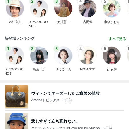
1
2
3
4
5
木村直人
BEYOOOOO
美川憲一
吉岡淳
水森かおり
NDS
新登場ランキング
すべて見る
1
2
3
4
5
BEYOOOOO
島倉りか
ゆうこりん
MOMIママ
石 安伊
NDS
ヴィトンでオーダーしたご褒美の値段
Amebaトピックス
1日前
悲しすぎて立ち直れない。
クロオフィシャルブログPowered by Ameba
2日前