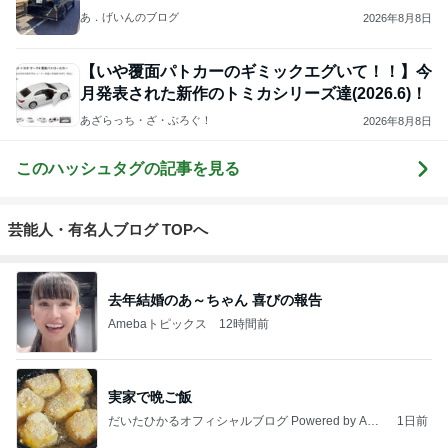
あ．げいんのブログ
2026年8月8日
【いや覆面パトカーのギミックエグいて！！】今
月発表された新作のトミカシリーズ達(2026.6)！
あざらっち・ざ・ぶろぐ！
2026年8月8日
このハッシュタグの記事を見る
芸能人・有名人ブログ TOPへ
去年結婚のあ～ちゃん 喜びの報告
Amebaトピックス
12時間前
実家で晩ご飯
だいたひかるオフィシャルブログ Powered by Ame
1日前
ba