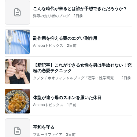
こんな時代が来るとは誰が予想できただろうか？
浮浪の走り者のブログ
2日前
副作用を抑える薬のエグい副作用
Amebaトピックス
2日前
【新記事】これができる女性を男は手放せない！究
極の恋愛テクニック
クノタチホオフィシャルブログ「恋学・性学研究
2日前
室」Powered by Ameba
体型が違う母のズボンを履いた休日
Amebaトピックス
1日前
平和を守る
ブルーサファイア
3日前