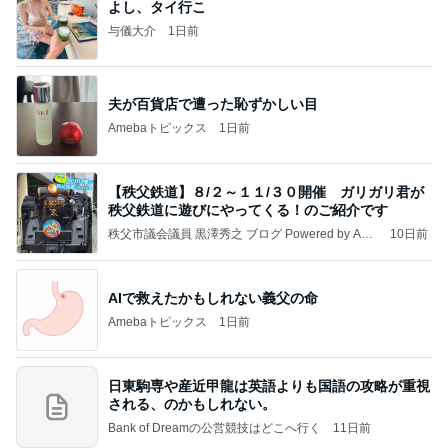
よし、タイ行こ
与儀大介
1日前
夫が百貨店で遭った恥ずかしい目
Amebaトピックス
1日前
【秩父鉄道】８/２～１１/３０開催 ガリガリ君が
秩父鉄道に遊びにやってくる！のご紹介です
秩父市議会議員 黒澤秀之 ブログ Powered by Ame
10日前
ba
AIで救えたかもしれない義父の命
Amebaトピックス
1日前
日東駒専や産近甲龍は英語よりも国語の攻略が重視
される、のかもしれない。
Bank of Dreamの公営競技はどこへ行く
11日前