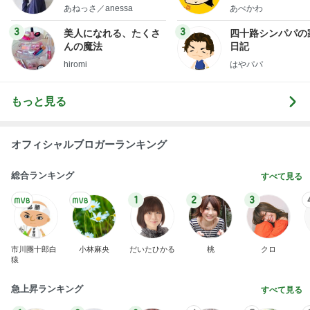
little minimalist's bea
あねっさ／anessa
あべかわ
uty colum
3
3
美人になれる、たくさ
四十路シンパパの
んの魔法
日記
hiromi
はやパパ
もっと見る
オフィシャルブロガーランキング
総合ランキング
すべて見る
1
2
3
市川團十郎白
小林麻央
だいたひかる
桃
クロ
猿
急上昇ランキング
すべて見る