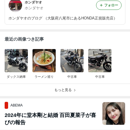
ホンダヤオ
フォロー
ホンダヤオ
ホンダヤオのブログ （大阪府八尾市にあるHONDA正規販売店）
最近の画像つき記事
ダックス納車
ラーメン巡り
中古車
中古車
もっと見る
ABEMA
2024年に堂本剛と結婚 百田夏菜子が喜
びの報告