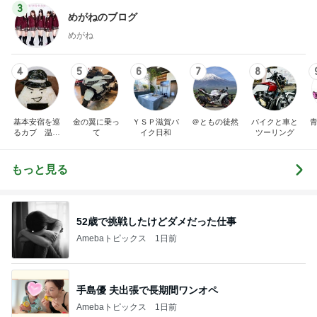
3
めがねのブログ
めがね
4
5
6
7
8
基本安宿を巡
金の翼に乗っ
ＹＳＰ滋賀バ
＠ともの徒然
バイクと車と
青
るカブ 温泉
て
イク日和
ツーリング
安宿探究中
もっと見る
52歳で挑戦したけどダメだった仕事
Amebaトピックス
1日前
手島優 夫出張で長期間ワンオペ
Amebaトピックス
1日前