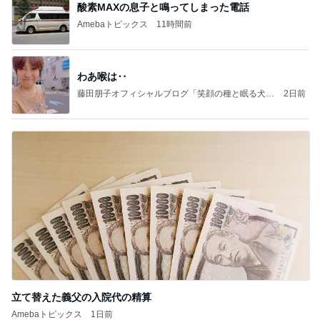
酸素MAXの息子と鳴ってしまった電話
Amebaトピックス
11時間前
わあ喉は‥
藤田朋子オフィシャルブログ「笑顔の種と眠る犬」
2日前
Powered by Ameba
立て替えた義父の入院代の精算
Amebaトピックス
1日前