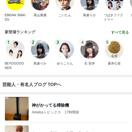
EBiDAN 39&Ki
高山善廣
こいたん
島倉りか
つばきファク
DS
トリー
新登場ランキング
すべて見る
1
2
3
4
5
BEYOOOOO
島倉りか
ゆうこりん
石 安伊
蒼井心音
NDS
芸能人・有名人ブログ TOPへ
神がかってる掃除機
Amebaトピックス
17時間前