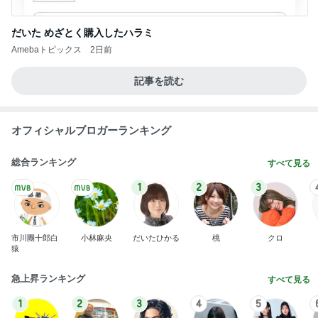
だいた めざとく購入したハラミ
Amebaトピックス
2日前
記事を読む
オフィシャルブロガーランキング
総合ランキング
すべて見る
1
2
3
市川團十郎白
小林麻央
だいたひかる
桃
クロ
猿
急上昇ランキング
すべて見る
1
2
3
4
5