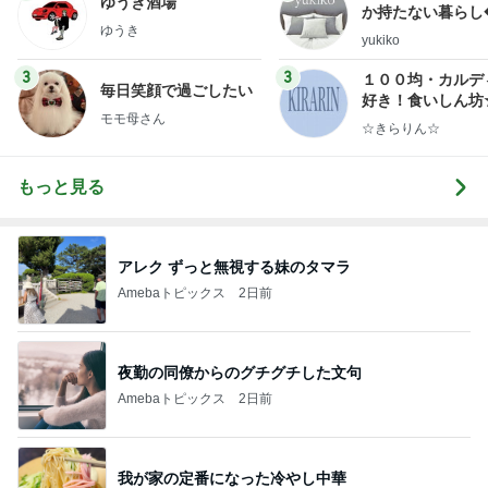
ゆうき酒場
か持たない暮らし
ゆうき
ep Life Simple
yukiko
ンテリアのきろく
3
3
１００均・カルデ
毎日笑顔で過ごしたい
好き！食いしん坊
モモ母さん
らりん☆のブログ
☆きらりん☆
もっと見る
アレク ずっと無視する妹のタマラ
Amebaトピックス
2日前
夜勤の同僚からのグチグチした文句
Amebaトピックス
2日前
我が家の定番になった冷やし中華