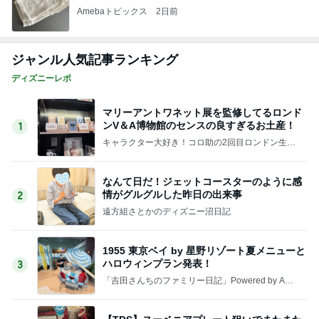
Amebaトピックス
2日前
ジャンル人気記事ランキング
ディズニーレポ
マリーアントワネット展を監修してるロンド
ンV＆A博物館のセンスの良すぎるお土産！
1
キャラクター大好き！コロ助の2回目ロンドン生活
にっき★
なんて日だ！ジェットコースターのように感
情がグルグルした昨日の出来事
2
遠方組さとかのディズニー沼日記
1955 東京ベイ by 星野リゾート夏メニューと
ハロウィンプラン発表！
3
「吉田さんちのファミリー日記」Powered by Ame
ba 吉田さんファミリーオフィシャルブログ