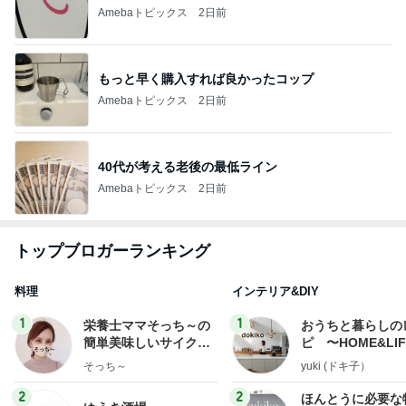
Amebaトピックス
2日前
もっと早く購入すれば良かったコップ
Amebaトピックス
2日前
40代が考える老後の最低ライン
Amebaトピックス
2日前
トップブロガーランキング
料理
インテリア&DIY
1
1
栄養士ママそっち～の
おうちと暮らしの
簡単美味しいサイクル
ピ 〜HOME&LI
献立
そっち～
yuki (ドキ子）
2
2
ほんとうに必要な