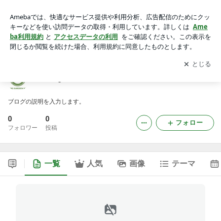
homegardenniceのブログ
アプリをダウンロードして
ブログの更新通知
を受け取りまし
開く
ょう。
homegardenniceのブログ
ブログの説明を入力します。
0
0
フォロー
フォロワー
投稿
一覧
人気
画像
テーマ