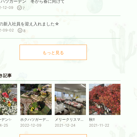
クハツガーデン 冬から春に向けて
2-12-09
7
名の新入社員を迎え入れました☆
2-09-02
8
もっと見る
き記事
ーデン✨
ホクハツガーデン 冬から春に向けて
メリークリスマス♪♪
秋‼
4-25
2022-12-09
2021-12-24
2021-11-22