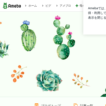
母が作ってくれた長
ホーム
ピグ
アメブロ
はじめまして！ | ＊ハツリ日記＊
ブログトップ
記事一覧