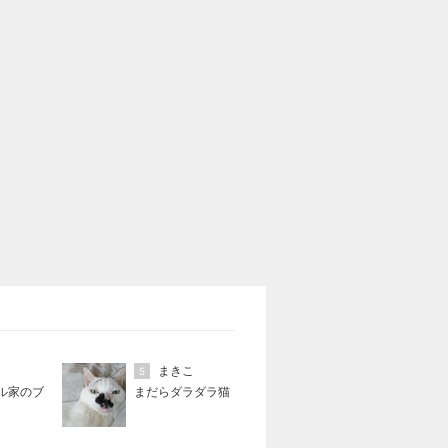
まきこ
5
ル家のブ
まだらダラダラ猫