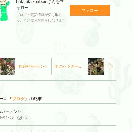
hokuriku-hatsuri
さんをフ
ォロー
フォロー
ブログの更新情報が受け取れ
て、アクセスが簡単になります
Newガーデン✨
ホクハツガーデン 冬から春に向けて
ーマ 「
ブログ
」 の記事
wガーデン✨
4-04-25
16