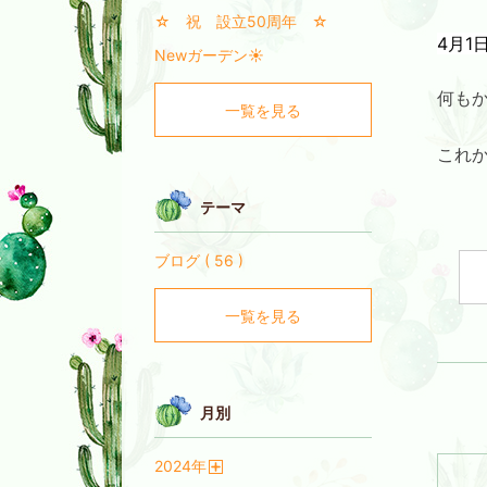
☆ 祝 設立50周年 ☆
4月1
Newガーデン☀
何も
一覧を見る
これ
テーマ
ブログ ( 56 )
一覧を見る
月別
2024
年
開