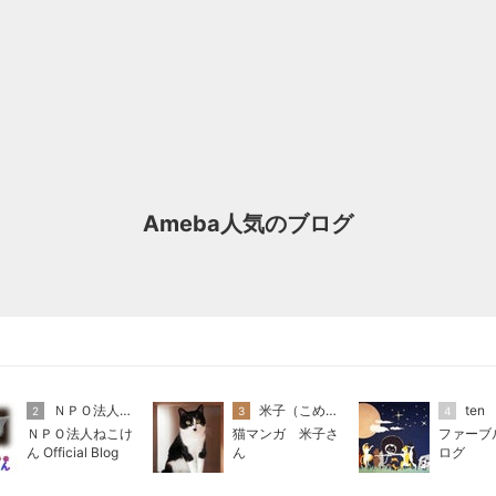
Ameba人気のブログ
ＮＰＯ法人ねこけん
米子（こめこ）
ten
2
3
4
ＮＰＯ法人ねこけ
猫マンガ 米子さ
ファーブ
ん Official Blog
ん
ログ