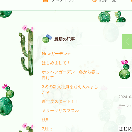
最新の記事
Newガーデン✨
はじめまして！
ホクハツガーデン 冬から春に
向けて
3名の新入社員を迎え入れまし
た☆
2024-0
新年度スタート！！
テーマ
メリークリスマス♪♪
秋‼
はじ
7月;;;