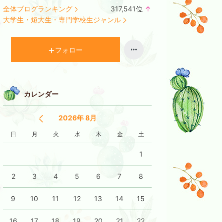
全体ブログランキング
317,541
位
↑
ラ
大学生・短大生・専門学校生ジャンル
ン
キ
ン
フォロー
グ
上
昇
カレンダー
2026年 8月
日
月
火
水
木
金
土
1
2
3
4
5
6
7
8
9
10
11
12
13
14
15
16
17
18
19
20
21
22