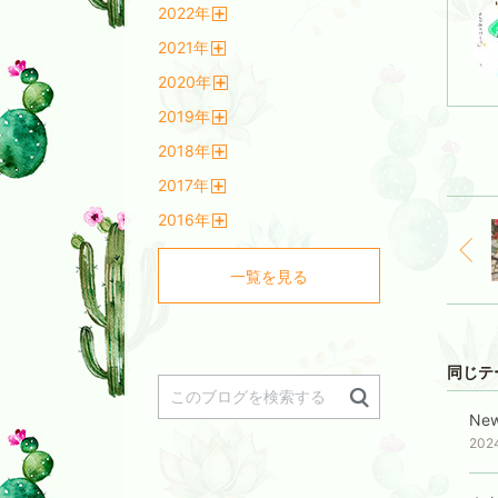
2022
年
く
開
2021
年
く
開
2020
年
く
開
2019
年
く
開
2018
年
く
開
2017
年
く
開
2016
年
く
開
く
一覧を見る
同じテ
Ne
202