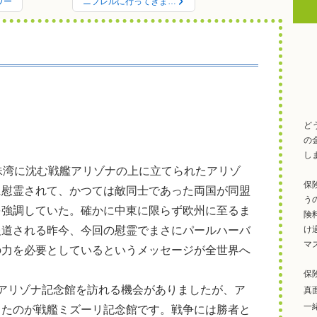
ワー
ニフレルに行ってきま…
ど
の
し
珠湾に沈む戦艦アリゾナの上に立てられたアリゾ
保
に慰霊されて、かつては敵同士であった両国が同盟
う
を強調していた。確かに中東に限らず欧州に至るま
険
報道される昨今、今回の慰霊でまさにパールハーバ
け
マ
の力を必要としているというメッセージが全世界へ
保
アリゾナ記念館を訪れる機会がありましたが、ア
真
一
ったのが戦艦ミズーリ記念館です。戦争には勝者と