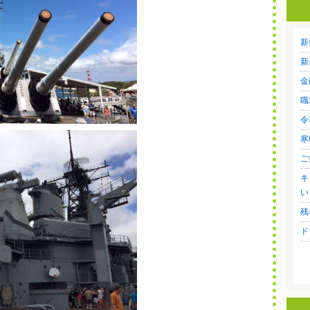
新
新
金
職
令
寒
ご
キ
い
残
ド