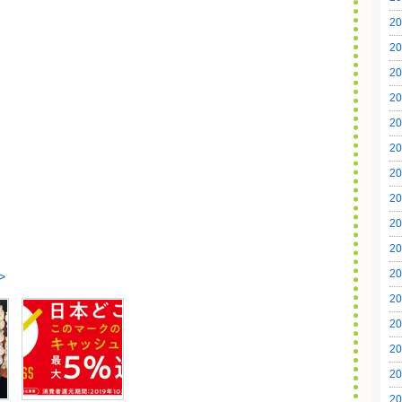
20
20
20
20
20
20
20
20
20
20
20
>
20
20
20
20
20