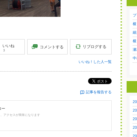
プ
榎 
細見
榎
いいね
リブログする
コメントする
瀬木
3
中村
いいね！した人一覧
ポスト
記事を報告する
20
ロー
20
て、アクセスが簡単になります
20
20
20