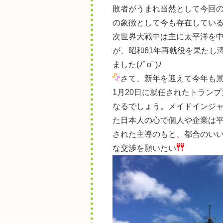
敗者がうまれ当然として今回
の象徴として今も存在している
次世界大戦中は主に太平洋を中
が、昭和61年再就役を果たし
ました(ﾉﾟοﾟ)ﾉ
さて、新年を迎えて今年も
1月20日に就任されたトラン
なるでしょう。メイドインジ
た日本人の心で個人や企業は
された主導のもと、都合のい
な交渉を願いたい