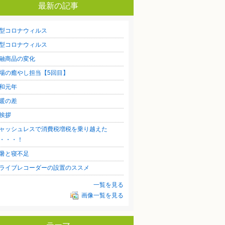
最新の記事
型コロナウィルス
型コロナウィルス
融商品の変化
場の癒やし担当【5回目】
和元年
暖の差
挨拶
ャッシュレスで消費税増税を乗り越えた
・・・！
暑と寝不足
ライブレコーダーの設置のススメ
一覧を見る
画像一覧を見る