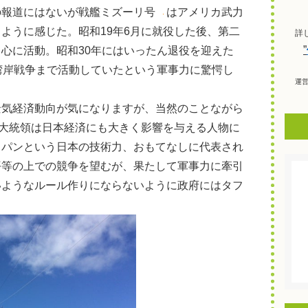
の報道にはないが戦艦ミズーリ号
はアメリカ武力
ように感じた。昭和19年6月に就役した後、第二
詳
”
心に活動。昭和30年にはいったん退役を迎えた
湾岸戦争まで活動していたという軍事力に驚愕し
運
景気経済動向が気になりますが、当然のことながら
プ大統領は日本経済にも大きく影響を与える人物に
ャパンという日本の技術力、おもてなしに代表され
平等の上での競争を望むが、果たして軍事力に牽引
いようなルール作りにならないように政府にはタフ