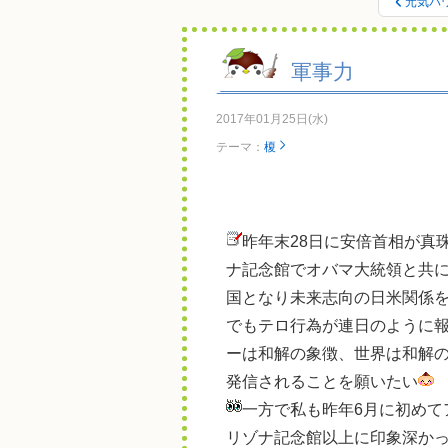
元気パ
軍事力
2017年01月25日(水)
テーマ：
榎
昨年末28日に安倍首相が真
ナ記念館でオバマ大統領と共
国となり未来志向の日米関係
でもテロ行為が連日のように
ーは和解の象徴、世界は和解
発信されることを願いたい
一方で私も昨年6月に初めて
リゾナ記念館以上に印象深か