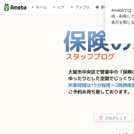
暑い中みんなが頑張
ホーム
ピグ
アメブロ
軍事力 | ”保険のススメ” スタッフブログ 保険の相談で本町
ブログトップ