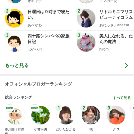
3
3
四十路シンパパの家族
美人になれる、た
日記
んの魔法
はやパパ
hiromi
もっと見る
オフィシャルブロガーランキング
総合ランキング
すべて見る
1
2
3
市川團十郎白
小林麻央
だいたひかる
桃
クロ
猿
急上昇ランキング
すべて見る
1
2
3
4
5