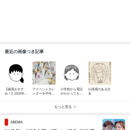
最近の画像つき記事
【厳選おすす
アドベントカレ
小学校から電話
仏様感のある次
め！】2020年の
ンダーを手作り
がかかってきた
女
ふるさと納税ま
してみた
件について
とめ
もっと見る
ABEMA