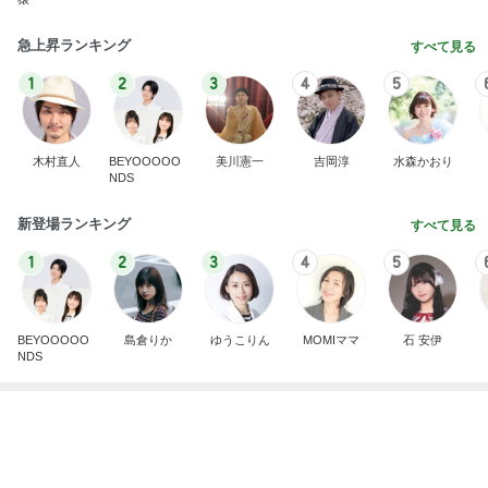
木村直人
BEYOOOOO
美川憲一
吉岡淳
水森かおり
NDS
新登場ランキング
すべて見る
1
2
3
4
5
BEYOOOOO
島倉りか
ゆうこりん
MOMIママ
石 安伊
NDS