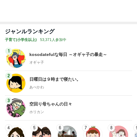
ジャンルランキング
子育て(小学生以上)
53,371人参加中
1
kosodatefulな毎日 ～オギャ子の暴走～
オギャ子
2
日曜日は９時まで寝たい。
あべかわ
3
空回り母ちゃんの日々
ホリカン
4
5
6
7
8
アラフィフ初
可愛いままで
フタリノキロ
意識の高いマ
最悪！転じて
産～母になる
子育て
ク＋2
マになりたか
Happy★〜タ
った
マタマヨの
「暮らしのし