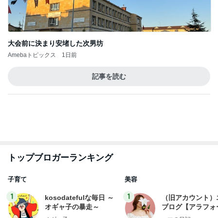
Amebaトピックス
1日前
記事を読む
トップブロガーランキング
子育て
美容
1
1
kosodatefulな毎日 ～
（旧アカウント）
オギャ子の暴走～
ブログ【アラフォ
社売却セカンドラ
オギャ子
エマの日記
フ】
2
2
日曜日は９時まで寝た
リトルミニマリス
い。
ビューティコラム 
little minimalist'
あべかわ
あねっさ／anessa
uty colum