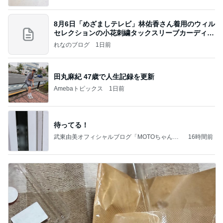
8月6日「めざましテレビ」林佑香さん着用のウィル
セレクションの小花刺繍タックスリーブカーディガ
ン
れなのブログ
1日前
田丸麻紀 47歳で人生記録を更新
Amebaトピックス
1日前
待ってる！
武東由美オフィシャルブログ「MOTOちゃんと
16時間前
のはっぴぃな毎日」Powered by Ameba