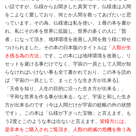
い話ですが、仏様からお聞きした真実です。仏様達は人間
をこよなく愛しており、何とか人間を救ってあげたいと思
っています。その為、仏様達は私を使い、１冊の本を書か
れ、私にその本を世界に拡販し、世界の多くの人に「賢
者」になって頂き、地球環境を改善し人間を救う様に仰せ
つけられました。その本の日本版のタイトルは
「人類が生
き残る為の方法」
です。この本には地球環境を改善し、リ
セットを避ける事だけでなく、宇宙の一員として人間が知
らなければいけない事も全て書かれており、この本を読め
ば「宇宙の一員として、まっとうな生き方が出来る]、
「天命を知り、人生の目的に沿った生き方が出来る」、
「平和な世界を作る事が出来る」など、宇宙と和した生き
方が出来るのです（今は人間だけが宇宙の蚊帳の外の状態
です）。この本は「仏様が下さった宝物」と言えます。も
う2度とこのような本は出ないと言えます。
皆様方には、
是非本をご購入されご覧頂き、人類の絶滅の危機を救う為