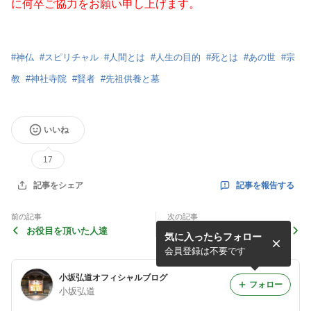
に何卒ご協力をお願い申し上げます。
#
神仏
#
スピリチャル
#
人間とは
#
人生の目的
#
死とは
#
あの世
#
宗
教
#
神社寺院
#
賢者
#
先祖供養と墓
いいね
17
記事を報告する
記事をシェア
前の記事
次の記事
お役目を頂いた人達
お寺の信者に対する教え
気に入ったらフォロー
会員登録は不要です
小坂弘道オフィシャルブログ
フォロー
小坂弘道