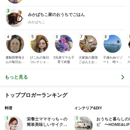
3
みかぱちこ家のおうちでごはん
みかぱちこ
4
5
6
7
8
運動部寮母さ
ぴこれの毎日
3兄弟ママも子
大家族の愛情
子連れdeリゾ
んの毎日お弁
コレクション
育て終盤
ごはんとお弁
ート、時々キ
ス
当☆毎日ごは
♬.*ﾟ
当❤︎
ャラ弁
ん☆
もっと見る
トップブロガーランキング
料理
インテリア&DIY
1
1
栄養士ママそっち～の
おうちと暮らしの
簡単美味しいサイクル
ピ 〜HOME&LI