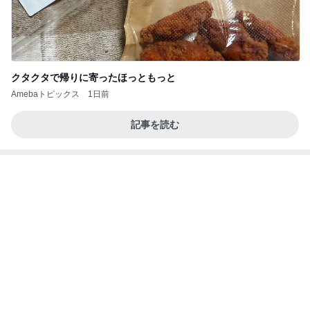
クタクタで帰りに寄ったほっともっと
Amebaトピックス
1日前
記事を読む
甲羅が割れ負傷した指定外来種の亀
Amebaトピックス
2日前
【お知らせ】9/21〜9/23北海道3days
パク・ジュニョン オフィシャルブログ 「日本の
3日前
心」 powered by Ameba