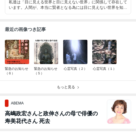
私達は「目に見える世界と目に見えない世界」に関係して存在して
います。人間が、本当に賢者となる為には目に見えない世界を知る
必要があります。このブログでは、私が知った（信頼できる）目に
見えない世界の事をお伝えします。皆様のお役にたつことを願って
います。
最近の画像つき記事
緊急のお知らせ
緊急のお知らせ
心霊写真（２）
心霊写真（１）
（６）
（５）
もっと見る
ABEMA
高嶋政宏さんと政伸さんの母で俳優の
寿美花代さん 死去