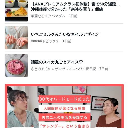
【ANAプレミアムクラス初体験】雷で50分遅延…
沖縄往復で分かった「余裕を買う」価値
華麗なるスタバマダム
3日前
いちごミルクみたいなネイルデザイン
Amebaトピックス
1日前
話題のスイカ丸ごとアイス♡
さとみるくのロサンゼルス⇔ハワイ夢日記
7日前