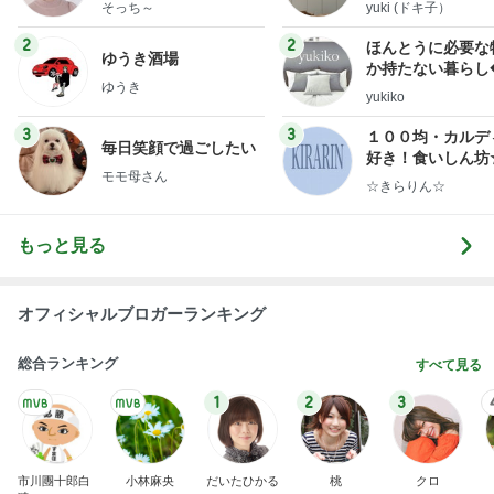
献立
そっち～
yuki (ドキ子）
2
2
ほんとうに必要な
ゆうき酒場
か持たない暮らし
ゆうき
ep Life Simple
yukiko
ンテリアのきろく
3
3
１００均・カルデ
毎日笑顔で過ごしたい
好き！食いしん坊
モモ母さん
らりん☆のブログ
☆きらりん☆
もっと見る
オフィシャルブロガーランキング
総合ランキング
すべて見る
1
2
3
市川團十郎白
小林麻央
だいたひかる
桃
クロ