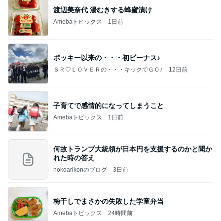
渡辺美奈代 湯むきする蜂蜜漬け
Amebaトピックス
1日前
ポッキー以来の・・・初ビーナス♪
ＳＲ♡ＬＯＶＥＲの・・・キックでＧＯ♪
12日前
子育てで感情的になってしまうこと
Amebaトピックス
1日前
何故トランプ大統領が日本円を支援するのかと聞か
れた時の答え
nokoarikonのブログ
3日前
梅干しでまさかの失敗した学童弁当
Amebaトピックス
24時間前