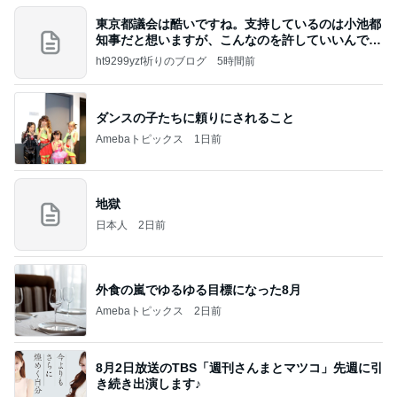
東京都議会は酷いですね。支持しているのは小池都
知事だと想いますが、こんなのを許していいんです
か？
ht9299yzf祈りのブログ
5時間前
ダンスの子たちに頼りにされること
Amebaトピックス
1日前
地獄
日本人
2日前
外食の嵐でゆるゆる目標になった8月
Amebaトピックス
2日前
8月2日放送のTBS「週刊さんまとマツコ」先週に引
き続き出演します♪