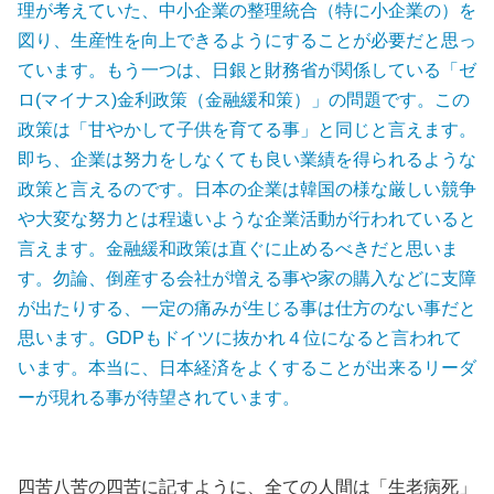
理が考えていた、中小企業の整理統合（特に小企業の）を
図り、生産性を向上できるようにすることが必要だと思っ
ています。もう一つは、日銀と財務省が関係している「ゼ
ロ(マイナス)金利政策（金融緩和策）」の問題です。この
政策は「甘やかして子供を育てる事」と同じと言えます。
即ち、企業は努力をしなくても良い業績を得られるような
政策と言えるのです。日本の企業は韓国の様な厳しい競争
や大変な努力とは程遠いような企業活動が行われていると
言えます。金融緩和政策は直ぐに止めるべきだと思いま
す。勿論、倒産する会社が増える事や家の購入などに支障
が出たりする、一定の痛みが生じる事は仕方のない事だと
思います。GDPもドイツに抜かれ４位になると言われて
います。本当に、日本経済をよくすることが出来るリーダ
ーが現れる事が待望されています。
四苦八苦の四苦に記すように、全ての人間は「生老病死」