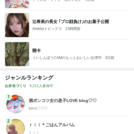
辻希美の長女 ｢プロ顔負け｣のお菓子公開
Amebaトピックス
23時間前
開卡
くいしんぼうCAMのもっとおいしい台湾!!!!
3日前
ジャンルランキング
お弁当づくり
5,211人参加中
1
酒ポンコツ女の息子LOVE blog♡♡
kana♡♡♡
2
ｒｉｉ＊ごはんアルバム
ｒｉｉ