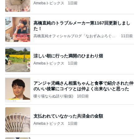
Amebaトピックス
1日前
高橋直純のトラブルメーカー第1167回更新しまし
た！
高橋直純オフィシャルブログ「なおずみぶろぐ」
11日前
Powered by Ameba
涼しい朝に行った満開のひまわり畑
Amebaトピックス
1日前
アンジャ児嶋さん相葉ちゃんと食事で紹介された仲
のいい後輩にコイツとは仲よく出来ないと思った
喋り場ならぬ語り場(仮)
10日前
支払われていなかった共済金の金額
Amebaトピックス
1日前