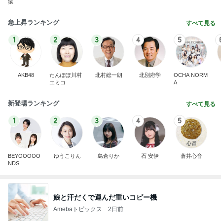
猿
急上昇ランキング
すべて見る
1
2
3
4
5
AKB48
たんぽぽ川村
北村総一朗
北別府学
OCHA NORM
エミコ
A
新登場ランキング
すべて見る
1
2
3
4
5
BEYOOOOO
ゆうこりん
島倉りか
石 安伊
蒼井心音
NDS
娘と汗だくで運んだ重いコピー機
Amebaトピックス
2日前