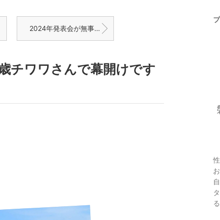
プ
2024年発表会が無事終了しました
14歳チワワさんで幕開けです
性
お
自
タ
る