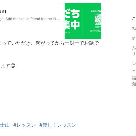
unt
こ
服部ピアノ教室's LINE official account profile page. Add them as a friend for the latest news.
2
m
を送っていただき、繋がってから一対一でお話で
み
リ
心
ます😊
し
福
顔
富士山
#レッスン
#楽しくレッスン