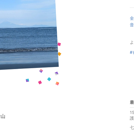
全
音
よ
#
最
1
士山
護
七