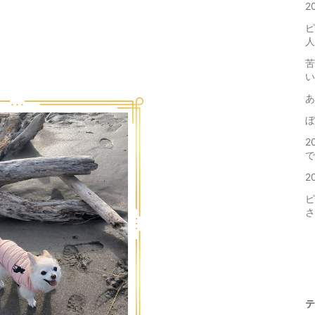
2
ピ
人
苦
い
あ
2
で
2
ピ
さ
テ