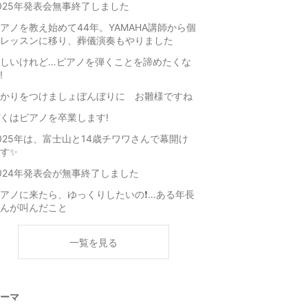
025年発表会無事終了しました
アノを教え始めて44年。YAMAHA講師から個
レッスンに移り、葬儀演奏もやりました
しいけれど…ピアノを弾くことを諦めたくな
!
かりをつけましょぼんぼりに お雛様ですね
ぼくはピアノを卒業します!
025年は、富士山と14歳チワワさんで幕開け
す✨
024年発表会が無事終了しました
アノに来たら、ゆっくりしたいの❗…ある年長
んが叫んだこと
一覧を見る
ーマ