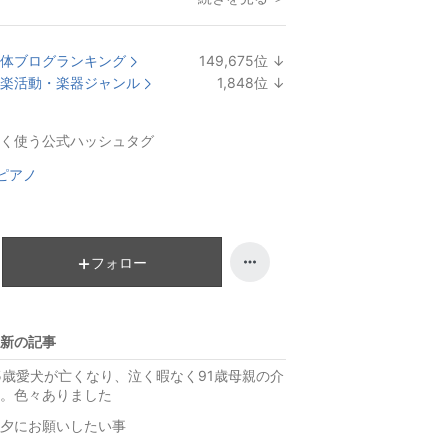
体ブログランキング
149,675
位
↓
ラ
楽活動・楽器ジャンル
1,848
位
↓
ン
ラ
キ
ン
く使う公式ハッシュタグ
ン
キ
グ
ン
ピアノ
下
グ
降
下
降
フォロー
新の記事
5歳愛犬が亡くなり、泣く暇なく91歳母親の介
。色々ありました
夕にお願いしたい事