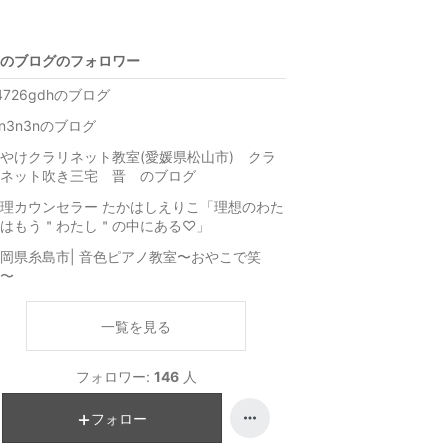
のブログのフォロワー
4726gdhのブログ
n3n3nのブログ
やけクラリネット教室(愛媛県松山市) クラ
ネット吹き三宅 晋 のブログ
理カウンセラー たかはしえりこ「理想のわた
はもう＂わたし＂の中にある♡」
岡県糸島市| 音色ピアノ教室〜おやこで笑
〜
一覧を見る
フォロワー:
146
人
フォロー