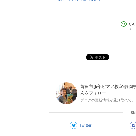
い
35
ポスト
磐田市服部ピアノ教室(静岡
んをフォロー
ブログの更新情報が受け取れて、
S
Twitter