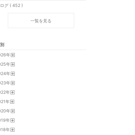
ログ ( 452 )
一覧を見る
別
026
年
開
025
年
く
開
024
年
く
開
023
年
く
開
022
年
く
開
021
年
く
開
020
年
く
開
019
年
く
開
018
年
く
開