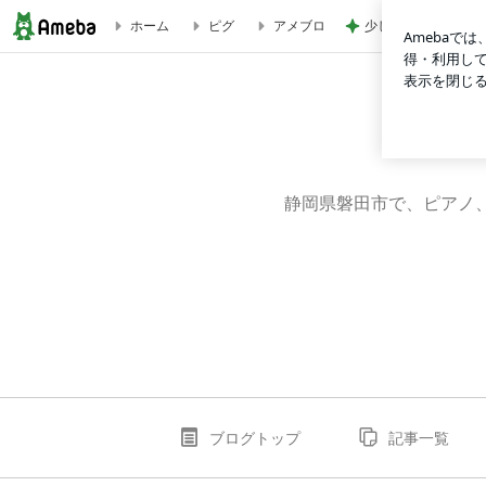
少し贅沢なフードコ
ホーム
ピグ
アメブロ
2025年は、富士山と14歳チワワさんで幕開けです✨ | 静岡
静岡県磐田市で、ピアノ
ブログトップ
記事一覧