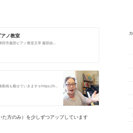
カ
ピアノ教室
お忙しい中ご覧いただきありがとうございます。磐田市服部ピアノ教室主宰 服部由美子と申します。教室は磐田市水堀1
磐田市服部ピアノ教室日々のレッスン風景私の演奏動画も載せていきます☺️https://hattoripiano-lesson.com/https://lin.ee/SbuxJrehttps://twitter.com/AeWfc6hZFcPB8bD?t=PtqH_eFnQuTC-6r57RuHfA&s=09
いた方のみ）を少しずつアップしています