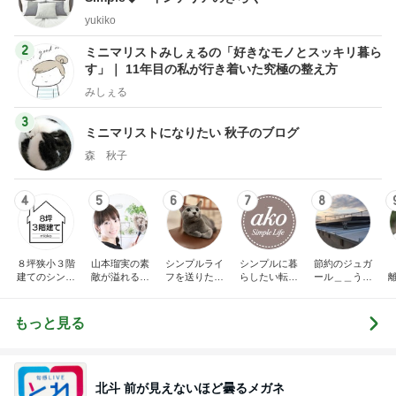
yukiko
2
ミニマリストみしぇるの「好きなモノとスッキリ暮ら
す」｜ 11年目の私が行き着いた究極の整え方
みしぇる
3
ミニマリストになりたい 秋子のブログ
森 秋子
4
5
6
7
8
８坪狭小３階
山本瑠実の素
シンプルライ
シンプルに暮
節約のジュガ
建てのシンプ
敵が溢れる暮
フを送りたい
らしたい転勤
ール＿＿うち
ルライフ
らしの工夫
女医の気付き
妻の家計簿
の家計の守り
方。40代専業
主婦の暮らし
もっと見る
北斗 前が見えないほど曇るメガネ