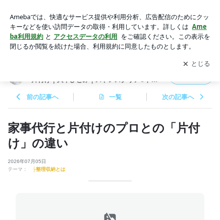
家事代行と片付けのプロとの「片付け」の違い | 自分が変わ
る！家族が変わる！心とお家のお片付け｜大平ひとみ｜ストレ
アプリをダウンロードして
ブログの更新通知
を受け取りまし
開く
スクリア®︎トレーナー 整理収納アドバイザー セルコントロー
ょう。
ル｜
自分が変わる！家族が変わる！心とお家のお
フォロー
片付け｜大平ひとみ｜ストレスクリア®︎トレ
ーナー 整理収納アドバイザー セルコントロー
ル｜
前の記事へ
一覧
次の記事へ
家事代行と片付けのプロとの「片付
け」の違い
2026年07月05日
テーマ：
├整理収納とは