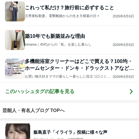
これって私だけ？旅行前に必ずすること
元専業転勤妻。電撃離婚からの生き方模索の日々
2026年8月6日
築10年でも新築並みな理由
kimama｜40代からの「私」を楽しむ暮らし
2026年8月6日
多機能浴室クリーナーはどこで買える？100均・
ホームセンター・ドンキ・ドラックストアなど調
査！
お買い物大好きママの暮らしー暮らしに役立つ口コミや
2026年8月6日
商品比較＆どこで売ってる情報ー
このハッシュタグの記事を見る
芸能人・有名人ブログ TOPへ
飯島直子「イライラ」投稿に様々な声