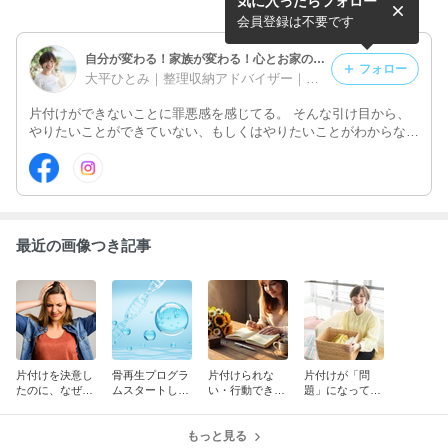
気に入ったらフォロー
ます！【セルコントロール】
いが変わる！潜在意識リーデ
ィングセッション【6月25日
会員登録は不要です
開催】
自分が変わる！家族が変わる！心とお家のお片付け｜大平ひとみ｜ストレスクリア®︎トレーナー 整理収納アドバイザー セルコントロール｜
フォロー
大平ひとみ｜整理収納アドバイザー｜沖縄・全国｜夢と暮らしの空間コンサルタント
片付けができないことに罪悪感を感じてる。 そんな引け目から、
やりたいことができていない、もしくはやりたいことがわからなく
なっている。 そんな自分と暮らしを変えて、自分らしくやりたい
ことを堂々と叶えられる環境を整えませんか？ Re with主宰 大平ひ
とみ
最近の画像つき記事
片付けを決意し
骨再生プログラ
片付けられな
片付けが「問
たのに、なぜか
ムスタートしま
い・行動できな
題」になってし
その日に限って
す！【セルコン
いが変わる！潜
まう理由。実は
トラブルが起き
トロール】
在意識リーディ
◯◯がハードル
る人へ
もっと見る
ングセッション
を上げている！