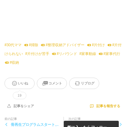
#
30代ママ
#
掃除
#
整理収納アドバイザー
#
片付け
#
片付
けられない
#
片付けが苦手
#
リバウンド
#
家事動線
#
家事代行
#
収納
いいね
コメント
リブログ
19
記事を報告する
記事をシェア
前の記事
次の記事
骨再生プログラムスタートし
片付けられない・行動できな