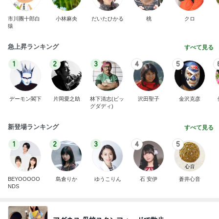
市川團十郎白
小林麻央
だいたひかる
桃
クロ
猿
急上昇ランキング
すべて見る
1
2
3
4
5
デーモン閣下
片岡愛之助
林下清志(ビッ
沢田聖子
金沢克彦
グダディ)
新登場ランキング
すべて見る
1
2
3
4
5
BEYOOOOO
島倉りか
ゆうこりん
石 安伊
蒼井心音
NDS