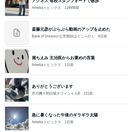
アグネス 母校スタンフォードで散歩
Amebaトピックス
12時間前
斎藤元彦がぶらぶら動画のアップを止めた
Bank of Dreamの公営競技はどこへ行く
8日前
堀ちえみ 主治医からお褒めの言葉
Amebaトピックス
1日前
ありがとうございます
市川團十郎白猿オフィシャルB
2日前
急に暑くなった午後のギラギラ太陽
Amebaトピックス
1日前