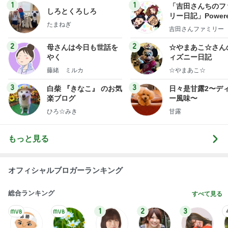
1
1
「吉田さんちのフ
しろとくろしろ
リー日記」Powere
たまねぎ
y Ameba 吉田さ
吉田さんファミリー
ミリーオフィシャ
ログ
2
2
母さんは今日も世話を
☆やまあこ☆さん
やく
ィズニー日記
藤緒 ミルカ
☆やまあこ☆
3
3
白柴 『きなこ』 のお気
日々是甘露2〜デ
楽ブログ
ー風味〜
ひろ☆みき
甘露
もっと見る
オフィシャルブロガーランキング
総合ランキング
すべて見る
1
2
3