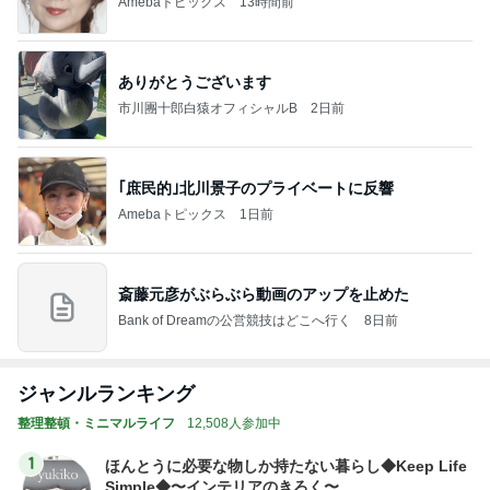
Amebaトピックス
13時間前
ありがとうございます
市川團十郎白猿オフィシャルB
2日前
｢庶民的｣北川景子のプライベートに反響
Amebaトピックス
1日前
斎藤元彦がぶらぶら動画のアップを止めた
Bank of Dreamの公営競技はどこへ行く
8日前
ジャンルランキング
整理整頓・ミニマルライフ
12,508人参加中
1
ほんとうに必要な物しか持たない暮らし◆Keep Life
Simple◆〜インテリアのきろく〜