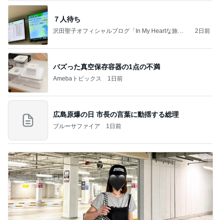
７人待ち
沢田聖子オフィシャルブログ「In My Heartな旅日
2日前
記」by Ameba
バズった真空保存容器の1点の不満
Amebaトピックス
1日前
広島原爆の日 市長の言葉に動揺する総理
ブルーサファイア
1日前