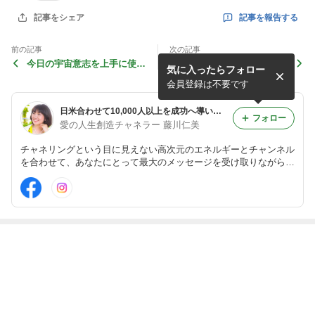
記事を報告する
記事をシェア
前の記事
次の記事
今日の宇宙意志を上手に使
明日で締め切りますよ〜
気に入ったらフォロー
う！
会員登録は不要です
日米合わせて10,000人以上を成功へ導いた超強力メソッド
フォロー
愛の人生創造チャネラー 藤川仁美
チャネリングという目に見えない高次元のエネルギーとチャンネル
を合わせて、あなたにとって最大のメッセージを受け取りながら
あなたの悩み、または目標達成を加速するお手伝いをしていきま
す。