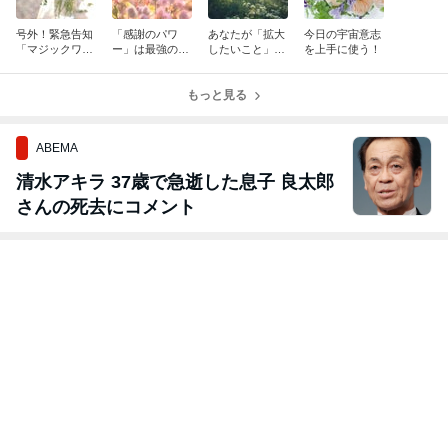
号外！緊急告知
「感謝のパワ
あなたが「拡大
今日の宇宙意志
「マジックワー
ー」は最強の引
したいこと」
を上手に使う！
ド・チャネリン
き寄せの源！
は？
グ」
もっと見る
ABEMA
清水アキラ 37歳で急逝した息子 良太郎
さんの死去にコメント