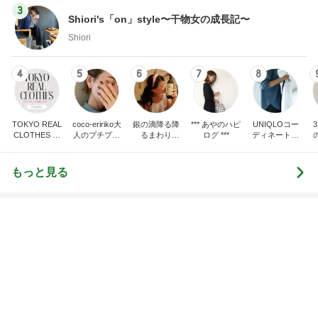
3
Shiori's「on」style〜干物女の成長記〜
Shiori
4
5
6
7
8
TOKYO REAL
coco-eririko大
銀の滴降る降
*** あやのハピ
UNIQLOコー
CLOTHES 大
人のプチプラ
るまわり
ログ ***
ディネート日
人世代のリア
mixコーデ
に・・・
記
ハ
ルクローズ
♪
もっと見る