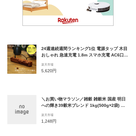
24週連続週間ランキング1位 電源タップ 木目
おしゃれ 急速充電 1.8m スマホ充電 AC6口+
3.4A USB 2ポート 回転 延長コード インテリ
楽天市場
ア タコ足 コンセント usb テレワーク OAタ
5,620円
ップ 雷サージ 北欧 和風 ファーゴ お買い物マ
ラソン
＼お買い物マラソン／雑穀 雑穀米 国産 明日
への輝き39穀米ブレンド 1kg(500g×2袋) 定
番サイズ 送料無料 ポスト投函 条件付きプレ
楽天市場
ゼント有り ダイエット食品 置き換えダイエッ
1,248円
ト