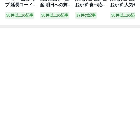
プ 延長コード 1
産 明日への輝き
おかず 食べ応え
おかず 人気セ
2個口 USB 3.4A
39穀米ブレンド
お肉セット（7
クトセット（7
50件以上の記事
50件以上の記事
37件の記事
50件以上の記事
コンセント 【T
【内容量が選べ
食/14食/21食）
食/14食/21食）
YPE-C付きの新
る400g~24kg】
レトルト食品 ギ
冷凍食品 一人
モデル登場】＼
雑穀米本舗 お試
フト 栄養バラン
らし カロリー
自由な配線を実
しサイズ 無添加
ス おかず 電子
健康 簡単 時短
現！リピート続
無着色 送料無料
レンジ 簡単 手
調理 減塩 栄養
出／ TYPE-A T
ポスト投函 ダイ
軽 レトルト 宅
送料無料 お弁
YPE-C おしゃれ
エット食品 置き
食 低カロリー
冷凍食品 おか
電源コード OA
換えダイエット
減塩 低糖質 塩
一人暮らし お
タップ 回転 ほ
分 レンジ 女性
菜 弁当 宅配 セ
こりシャッター
人気 お弁当 冷
ット ヘルシー
タコ足 雷ガード
凍食品 おかず
宅配弁当 低糖
安全 コンセント
一人暮らし お惣
高たんぱく 介
タップ 充電
菜 冷凍総菜 弁
三ツ星ファー
当 介護 三ツ星
ファーム