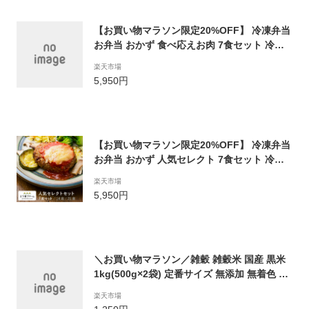
【お買い物マラソン限定20%OFF】 冷凍弁当
お弁当 おかず 食べ応えお肉 7食セット 冷凍
食品 三ツ星ファーム 一人暮らし カロリー 健
楽天市場
康 簡単 時短調理 減塩 野菜不足 送料無料
5,950円
【お買い物マラソン限定20%OFF】 冷凍弁当
お弁当 おかず 人気セレクト 7食セット 冷凍
食品 一人暮らし カロリー 三ツ星ファーム 健
楽天市場
康 簡単 時短調理 減塩 栄養 野菜不足 送料無
5,950円
料
＼お買い物マラソン／雑穀 雑穀米 国産 黒米
1kg(500g×2袋) 定番サイズ 無添加 無着色 送
料無料 古代米 くろまい こくまい ダイエット
楽天市場
食品 置き換えダイエット