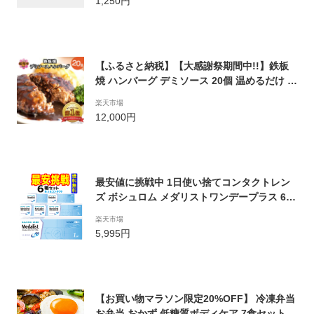
1,250円
【ふるさと納税】【大感謝祭期間中!!】鉄板
焼 ハンバーグ デミソース 20個 温めるだけ 福
岡 飯塚 牛 冷凍 小分け 大容量 ハンバーグ 肉
楽天市場
簡単調理 デミグラスソース 特製 湯煎 人気 子
12,000円
供 贈り物 母の日 父の日 贈り物 ギフト 贈答
プレゼント 累計2600万個突破【A2-074】
最安値に挑戦中 1日使い捨てコンタクトレン
ズ ボシュロム メダリストワンデープラス 6箱
セット 1箱30枚入 送料無料 処方箋不要（90
楽天市場
枚パック×2箱セットと同じ数量）
5,995円
【お買い物マラソン限定20%OFF】 冷凍弁当
お弁当 おかず 低糖質ボディケア 7食セット