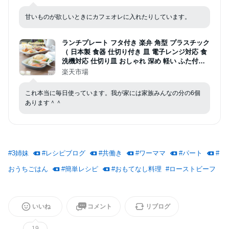
糖質カット MyLOHAS マイロハス LOHAStyle
甘いものが欲しいときにカフェオレに入れたりしています。
ランチプレート フタ付き 楽弁 角型 プラスチック
（ 日本製 食器 仕切り付き 皿 電子レンジ対応 食
洗機対応 仕切り皿 おしゃれ 深め 軽い ふた付き
ランチ皿 仕切 ワンプレート 蓋付き ベージュ グ
楽天市場
レー ）【3980円以上送料無料】
これ本当に毎日使っています。我が家には家族みんなの分の6個
あります＾＾
#
3姉妹
#
レシピブログ
#
共働き
#
ワーママ
#
パート
#
おうちごはん
#
簡単レシピ
#
おもてなし料理
#
ローストビーフ
いいね
コメント
リブログ
19