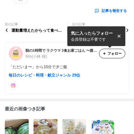
記事を報告する
前の記事
次の記事
運動量増えたからって食べす
少し久しぶりのパン作り( *
気に入ったらフォロー
ぎたみたい…
´艸｀)シュークリームはまた
今度…
会員登録は不要です
朝の1時間で ラクウマ 3食お家ごはん 〜腹ペコ3姉妹日記〜
フォロー
Min(小林 瞳)
「ただいま〜」から10分で夕ご飯
毎日のレシピ・料理・献立ジャンル 29位
最近の画像つき記事