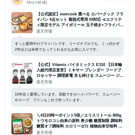
Min(小林 瞳)
【公式認定】evercook 選べる エバークック フラ
イパン 4点セット 着脱式専用 IH対応 ≪エクリテ
ィ限定モデル アイボリー≫ 玉子焼き+フライパン
26cm+着脱ハンドル+鍋敷き ／ フライパン セッ
楽天市場
ト 卵焼き 福袋 2026 ハッピーバッグ 母の日
ずっと愛用中のフライパンです。リーズナブルでも、くっ付かず
2年ほどは余裕でもってくれるのもお気に入りです。
【公式】Vitamix バイタミックス E310 【日本輸
入総代理店直営】ミキサー ブレンダー フードプ
ロセッサー 調理家電 氷も砕ける スムージー ジュ
ース スープ 離乳食 電動 果物 野菜 大容量 ハイパ
楽天市場
ワー
10年近く愛用しています。高額ですがハイパワーで、スムージー
やスープ、プリンもこれで作っています。
＼4日20時〜ポイント5倍／エリスリトール 800g
トウモロコシ由来の原料 希少糖 糖質制限 調味料
糖質オフ調味料 カロリーゼロ 植物由来甘味料 自
然由来 甘味料 糖質ゼロ ケーキ 砂糖の代わりに
楽天市場