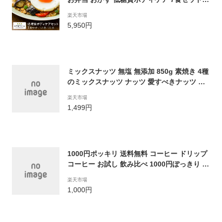
冷凍食品 三ツ星ファーム 一人暮らし カロリ
楽天市場
ー 健康 簡単 時短調理 減塩 栄養 野菜不足 送
5,950円
料無料
ミックスナッツ 無塩 無添加 850g 素焼き 4種
のミックスナッツ ナッツ 愛すべきナッツ 満
足ミックスナッツ 送料無料 1kgより少し少な
楽天市場
い850g 訳あり アーモンド くるみ マカダミア
1,499円
ナッツ カシューナッツ 業務用 大容量 お買い
物マラソン SALE セール
1000円ポッキリ 送料無料 コーヒー ドリップ
コーヒー お試し 飲み比べ 1000円ぽっきり ド
リップパック ドリップバッグ 珈琲 1,000円
楽天市場
高級 8g ドリップ 澤井珈琲 マイルド ライト
1,000円
ビター アニバ 澤井珈琲のドリップバッグ4種
16杯お試しセット【追跡ゆうメール】