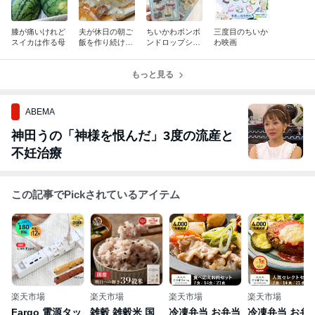
膝が痛いけれど
夫が休日の朝ご
ちいかわボンボ
三度目のちいか
スイカは作る母
飯を作り続けて
ンドロップシー
わ映画
いる事、
ル可愛い〜(*^^
*)
もっと見る
ABEMA
神田うの「神様を恨んだ」3度の流産と
不妊治療
この記事でPickされているアイテム
楽天市場
楽天市場
楽天市場
楽天市場
Fargo 電源タッ
雑穀 雑穀米 国
冷凍弁当 お弁当
冷凍弁当 お弁