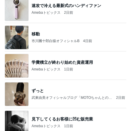
速攻で冷える最新式のハンディファン
Amebaトピックス
2日前
移動
市川團十郎白猿オフィシャルB
4日前
学費積立が終わり始めた資産運用
Amebaトピックス
1日前
ずっと
武東由美オフィシャルブログ「MOTOちゃんとのは
2日前
っぴぃな毎日」Powered by Ameba
見下してくるお客様に凹む販売業
Amebaトピックス
1日前