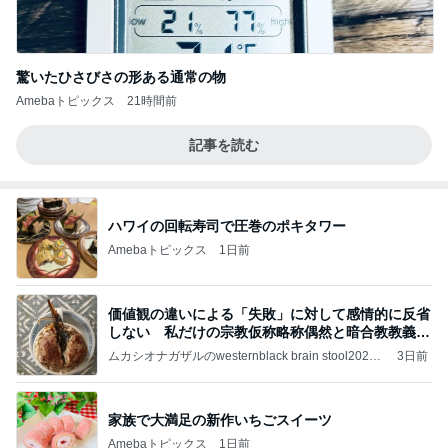
驚いたひさびさの形ある通常の物
Amebaトピックス
21時間前
記事を読む
ハワイの回転寿司で圧巻のポキタワー
Amebaトピックス
1日前
価値観の違いによる「失敗」に対して感情的に反省
しない 私だけの宗教仮称略称偶然と暗合教教義候
補
ムカシオナガザルのwesternblack brain stool2024
3日前
年（令和6）11月25日以来減酒断煙再開ムカシオナ
ガザル
家族で大満足の新作いちごスイーツ
Amebaトピックス
1日前