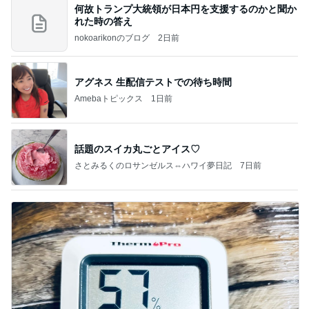
何故トランプ大統領が日本円を支援するのかと聞か
れた時の答え
nokoarikonのブログ
2日前
アグネス 生配信テストでの待ち時間
Amebaトピックス
1日前
話題のスイカ丸ごとアイス♡
さとみるくのロサンゼルス⇔ハワイ夢日記
7日前