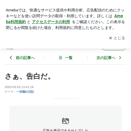
さぁ、告白だ。 | あの人を想ふ。-恋愛終電車-
アプリをダウンロードして
ブログの更新通知
を受け取りまし
開く
ょう。
あの人を想ふ。-恋愛終電車-
フォロー
前の記事へ
一覧
次の記事へ
さぁ、告白だ。
2005-03-29 13:41:29
テーマ：
一目惚れ日記
広告を表示できませんでした