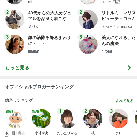
eri.
エマの日記
フ】
2
2
40代からの大人カジュ
リトルミニマリス
アルを品良く着こなす
ビューティコラム 
ファッションブログ
little minimalist'
えりん
あねっさ／anessa
uty colum
3
3
銀の滴降る降るまわり
美人になれる、た
に・・・
んの魔法
illallan
hiromi
もっと見る
オフィシャルブロガーランキング
総合ランキング
すべて見る
1
2
3
市川團十郎白
小林麻央
だいたひかる
桃
クロ