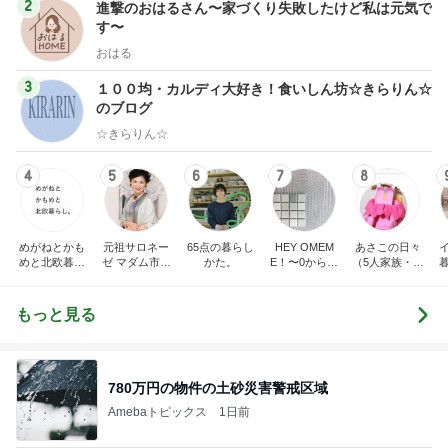
2
進撃のおはるさん〜家づくり失敗したけど私は元気で
す〜
おはる
3
１００均・カルディ大好き！食いしん坊☆きらりん☆
のブログ
☆きらりん☆
4
5
6
7
8
めがねとかも
元祖サロネー
65点の暮らし
HEY OMEM
あさこの日々
めと北欧暮ら
ゼ マダム市川
かた。
E！〜0からの
（5人家族・投
し
のほのぼのブ
家づくり〜
資・家計簿・
ログ
雑貨）
もっと見る
780万円の物件の土砂災害警戒区域
Amebaトピックス
1日前