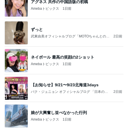
アグネス 共作の中国語版の初稿
Amebaトピックス
1日前
ずっと
武東由美オフィシャルブログ「MOTOちゃんとのは
2日前
っぴぃな毎日」Powered by Ameba
ネイボール 最高の笑顔の2ショット
Amebaトピックス
1日前
【お知らせ】9/21〜9/23北海道3days
パク・ジュニョン オフィシャルブログ 「日本の
2日前
心」 powered by Ameba
娘が大興奮し並べなかった行列
Amebaトピックス
1日前