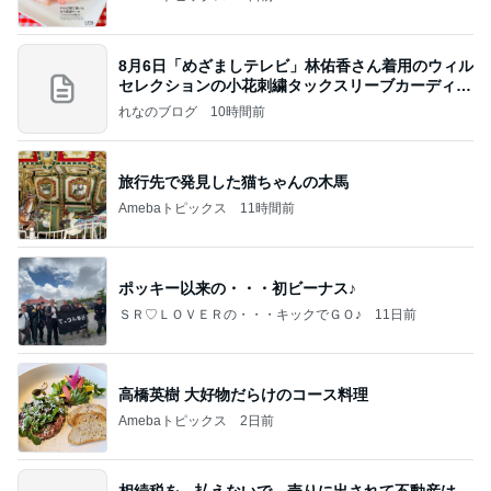
8月6日「めざましテレビ」林佑香さん着用のウィル
セレクションの小花刺繍タックスリーブカーディガ
ン
れなのブログ
10時間前
旅行先で発見した猫ちゃんの木馬
Amebaトピックス
11時間前
ポッキー以来の・・・初ビーナス♪
ＳＲ♡ＬＯＶＥＲの・・・キックでＧＯ♪
11日前
高橋英樹 大好物だらけのコース料理
Amebaトピックス
2日前
相続税を、払えないで、売りに出されて不動産は、