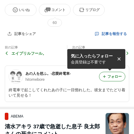
いいね
コメント
リブログ
60
記事を報告する
記事をシェア
前の記事
次の記事
エイプリルフール。
びっくり(＠_＠)
気に入ったらフォロー
会員登録は不要です
あの人を想ふ。-恋愛終電車-
フォロー
hitomebore
終電車で起こしてくれたあの子に一目惚れした。彼女までたどり着
いて見せる！
ABEMA
清水アキラ 37歳で急逝した息子 良太郎