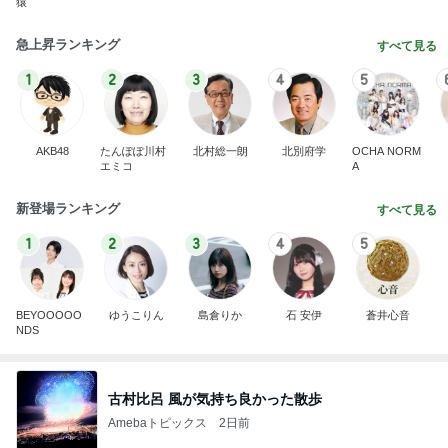
猿
急上昇ランキング
すべて見る
1
2
3
4
5
AKB48
たんぽぽ川村
北村総一朗
北別府学
OCHA NORM
エミコ
A
新登場ランキング
すべて見る
1
2
3
4
5
BEYOOOOO
ゆうこりん
島倉りか
石 安伊
蒼井心音
NDS
古村比呂 風が気持ち良かった散歩
Amebaトピックス
2日前