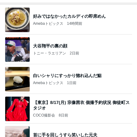
好みではなかったカルディの即席めん
Amebaトピックス
14時間前
大谷翔平の裏の顔
トニー・ラエリアン
2日前
白いシャリにすっかり惚れ込んだ鮨
Amebaトピックス
1日前
【東京】8/17(月) 宗像茜衣 個撮予約状況 御徒町ス
タジオ
COCO撮影会
8日前
首に手を回しうすら笑いした元夫