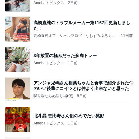
Amebaトピックス
2日前
高橋直純のトラブルメーカー第1167回更新しまし
た！
高橋直純オフィシャルブログ「なおずみぶろぐ」
11日前
Powered by Ameba
3年放置の極みだった多肉トレー
Amebaトピックス
1日前
アンジャ児嶋さん相葉ちゃんと食事で紹介された仲
のいい後輩にコイツとは仲よく出来ないと思った
喋り場ならぬ語り場(仮)
9日前
北斗晶 恵比寿さん似のめでたい笑顔
Amebaトピックス
1日前