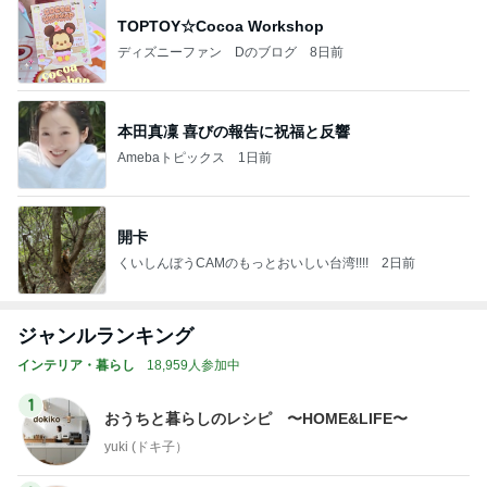
TOPTOY☆Cocoa Workshop
ディズニーファン Dのブログ
8日前
本田真凜 喜びの報告に祝福と反響
Amebaトピックス
1日前
開卡
くいしんぼうCAMのもっとおいしい台湾!!!!
2日前
ジャンルランキング
インテリア・暮らし
18,959人参加中
1
おうちと暮らしのレシピ 〜HOME&LIFE〜
yuki (ドキ子）