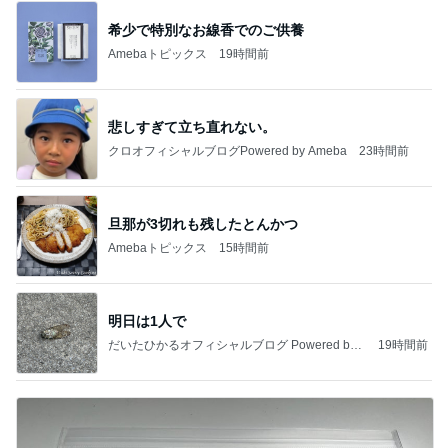
希少で特別なお線香でのご供養
Amebaトピックス
19時間前
悲しすぎて立ち直れない。
クロオフィシャルブログPowered by Ameba
23時間前
旦那が3切れも残したとんかつ
Amebaトピックス
15時間前
明日は1人で
だいたひかるオフィシャルブログ Powered by
19時間前
Ameba