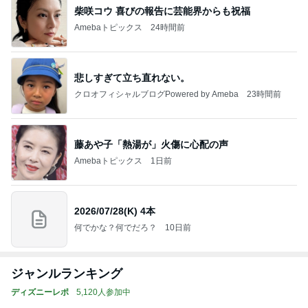
柴咲コウ 喜びの報告に芸能界からも祝福
Amebaトピックス
24時間前
悲しすぎて立ち直れない。
クロオフィシャルブログPowered by Ameba
23時間前
藤あや子「熱湯が」火傷に心配の声
Amebaトピックス
1日前
2026/07/28(K) 4本
何でかな？何でだろ？
10日前
ジャンルランキング
ディズニーレポ
5,120人参加中