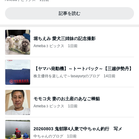
記事を読む
堀ちえみ 愛犬三姉妹の記念撮影
Amebaトピックス
1日前
【ヤマハ発動機】～トートバック～【三越伊勢丹】
株主優待を楽しんで～tasayuryのブログ
14日前
モモコ夫 妻のお土産のあなご棒鮨
Amebaトピックス
1日前
20260803 鬼郁隊4人衆で中ちゃん釣行 写メ
中ちゃんのブログ
1日前