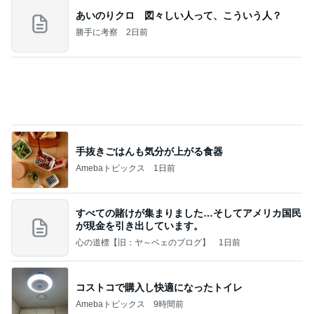
あいのりクロ 図々しい人って、こういう人？
勝手に考察
2日前
手抜きごはんも気分が上がる食器
Amebaトピックス
1日前
すべての賭けが集まりました…そしてアメリカ国民
が現金を引き出しています。
心の道標【旧：ヤ～ベェのブログ】
1日前
コストコで購入し快適になったトイレ
Amebaトピックス
9時間前