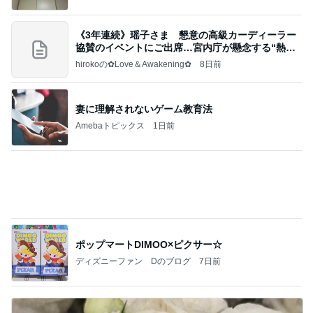
《3年連続》瑶子さま 懇意の高級カーディーラー
協賛のイベントにご出席…宮内庁が懸念する“熱心
すぎ
hirokoの✿Love＆Awakening✿
8日前
妻に理解されないゲーム教育法
Amebaトピックス
1日前
ポップマートDIMOO×ピクサー☆
ディズニーファン Dのブログ
7日前