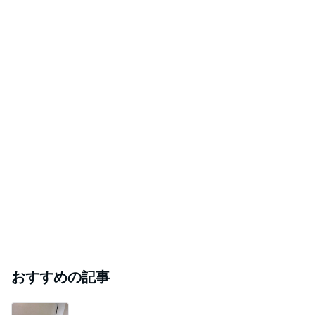
おすすめの記事