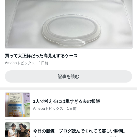
買って大正解だった高見えするケース
Amebaトピックス
1日前
記事を読む
1人で考えるには重すぎる夫の状態
Amebaトピックス
1日前
今日の服装 ブログ読んでくれてて嬉しい瞬間。