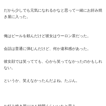
だから少しでも元気になれるかなと思って一緒にお好み焼
き屋に入った。
俺はビールを頼んだけど彼女はウーロン茶だった。
会話は普通に弾むんだけど、何か違和感があった。
彼女顔では笑ってても、心から笑ってなかったのかもしれ
ない。
というか、笑えなかったんだよね。たぶん。