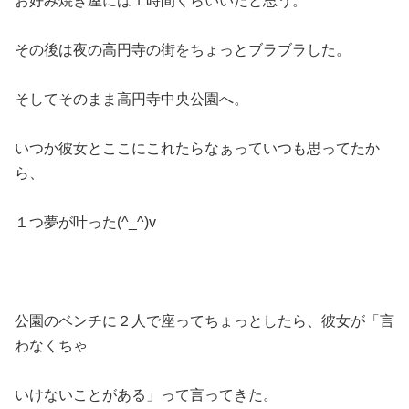
お好み焼き屋には１時間くらいいたと思う。
その後は夜の高円寺の街をちょっとブラブラした。
そしてそのまま高円寺中央公園へ。
いつか彼女とここにこれたらなぁっていつも思ってたか
ら、
１つ夢が叶った(^_^)v
公園のベンチに２人で座ってちょっとしたら、彼女が「言
わなくちゃ
いけないことがある」って言ってきた。