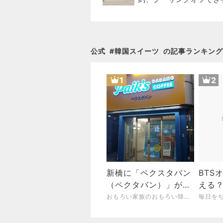
か
公式
#
韓国スイーツ
の記事ランキング
1
2
新橋に「ペクスタバン
BTS
（ペクタバン）」がや
える
ってくる!!
通販
おもろい家族のおもろい韓流生活
（2026.8.4）