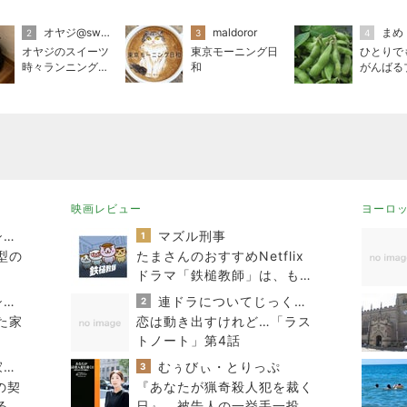
オヤジ@sweets
maldoror
まめ
2
3
4
オヤジのスイーツ
東京モーニング日
ひとりで
時々ランニングブ
和
がんばる
ログ
映画レビュー
ヨーロ
おうちと暮らしのレシピ 〜HOME&LIFE〜
マズル刑事
1
型の
たまさんのおすすめNetflix
ドラマ「鉄槌教師」は、もっ
と見たいもっと見たい！なん
おうちと暮らしのレシピ 〜HOME&LIFE〜
連ドラについてじっくり語るブログ
2
で10話完？
た家
恋は動き出すけれど…「ラス
トノート」第4話
進撃のおはるさん〜家づくり失敗したけど私は元気です〜
むぅびぃ・とりっぷ
3
の契
『あなたが猟奇殺人犯を裁く
るの
日』 被告人の一挙手一投足