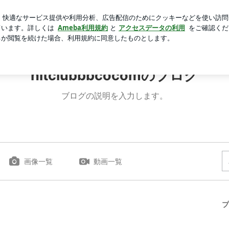
しのキャミワンピ
芸能人ブログ
人気ブログ
新規登録
hitclubbbcocomのブログ
ブログの説明を入力します。
画像一覧
動画一覧
プ