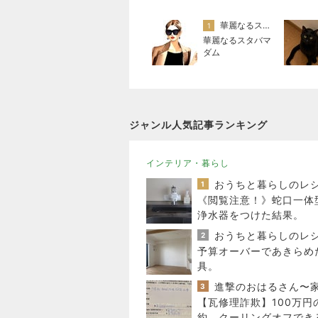
華麗なるスタバマダム （スターバックス研究家）
1
華麗なるスタバマ
ダム
ジャンル人気記事ランキング
インテリア・暮らし
1
《閲覧注意！》蛇口一体
浄水器をつけた結果。
2
予算オーバーであきらめ
具。
3
【瓦修理詐欺】100万円
約、クーリングオフでき