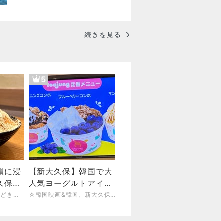
続きを見る
5
韻に浸
【新大久保】韓国で大
久保ソ
人気ヨーグルトアイ
ス！ヨアジョン！
モグモグな毎日…ときどきソウル
☆韓国映画&韓国、新大久保好き！念願を叶えるHAPPYブログ☆