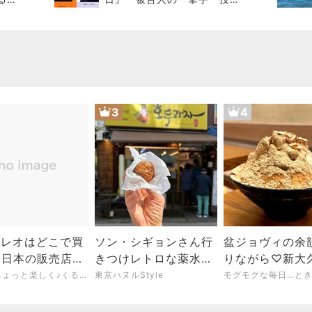
が目の前に浮かぶリアルさ
3
4
オレオはどこで買
ソン・シギョンさん行
盆ジョヴィの余
？日本の販売店や
きつけレトロな薬水オ
りながら♡新大
を調査してみた♡
ヤツ通り
ルビンへ
毎日をちょっと楽しく♪くるみの暮らしノート
東京ハヌルStyle