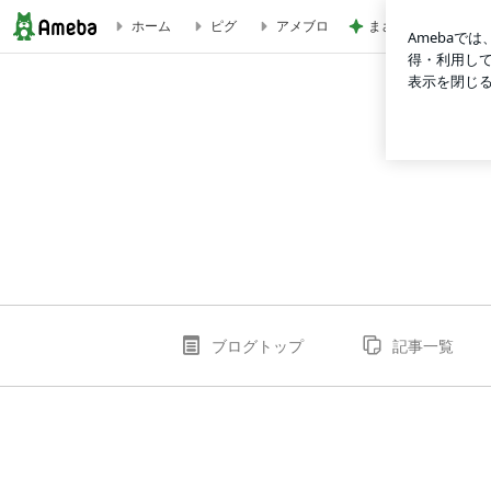
まさに持ってて損な
ホーム
ピグ
アメブロ
hitclubbbcocomのブログ
ブログトップ
記事一覧