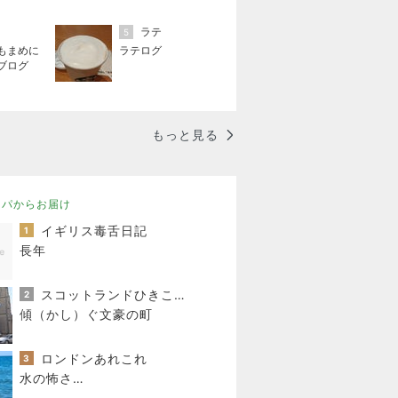
ラテ
5
もまめに
ラテログ
ブログ
もっと見る
ッパからお届け
イギリス毒舌日記
1
長年
スコットランドひきこもり日記
2
傾（かし）ぐ文豪の町
ロンドンあれこれ
3
水の怖さ…