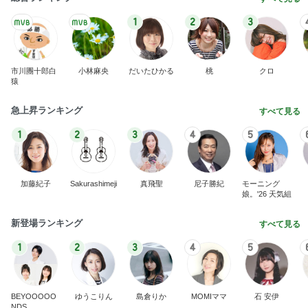
1
2
3
市川團十郎白
小林麻央
だいたひかる
桃
クロ
猿
急上昇ランキング
すべて見る
1
2
3
4
5
加藤紀子
Sakurashimeji
真飛聖
尼子勝紀
モーニング
娘。'26 天気組
新登場ランキング
すべて見る
1
2
3
4
5
BEYOOOOO
ゆうこりん
島倉りか
MOMIママ
石 安伊
NDS