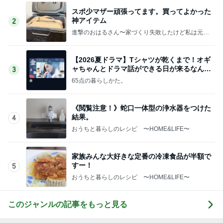
スポ少マザー頑張ってます。買ってよかった
神アイテム
2
進撃のおはるさん〜家づくり失敗したけど私は元気
です〜
【2026夏ドラマ】Tシャツが乾くまで！オギ
ャちゃんとドラマ話ができる日が来るなん
3
て！
65点の暮らしかた。
《閲覧注意！》蛇口一体型の浄水器をつけた
結果。
4
おうちと暮らしのレシピ 〜HOME&LIFE〜
家族みんな大好きな定番の冷凍食品が半額で
すー！
5
おうちと暮らしのレシピ 〜HOME&LIFE〜
このジャンルの記事をもっと見る