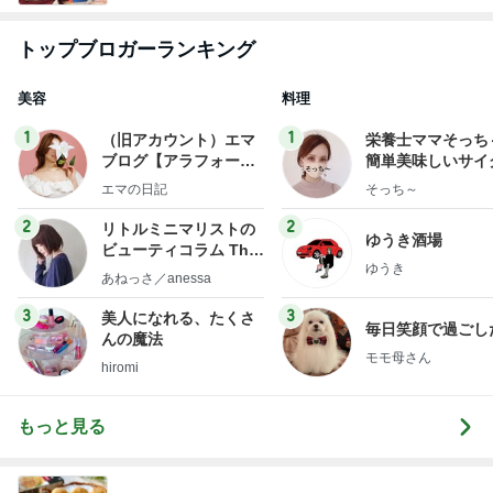
トップブロガーランキング
美容
料理
1
1
（旧アカウント）エマ
栄養士ママそっち
ブログ【アラフォー会
簡単美味しいサイ
社売却セカンドライ
献立
エマの日記
そっち～
フ】
2
2
リトルミニマリストの
ゆうき酒場
ビューティコラム The
ゆうき
little minimalist's bea
あねっさ／anessa
uty colum
3
3
美人になれる、たくさ
毎日笑顔で過ごし
んの魔法
モモ母さん
hiromi
もっと見る