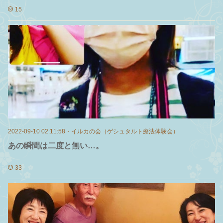
15
2022-09-10 02:11:58
・
イルカの会（ゲシュタルト療法体験会）
あの瞬間は二度と無い…。
33