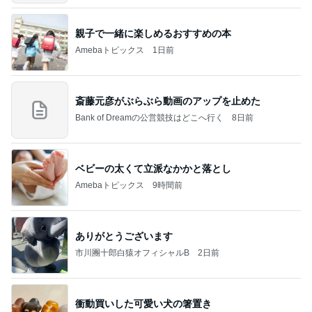
親子で一緒に楽しめるおすすめの本
Amebaトピックス
1日前
斎藤元彦がぶらぶら動画のアップを止めた
Bank of Dreamの公営競技はどこへ行く
8日前
ベビーの太くて立派なかかと落とし
Amebaトピックス
9時間前
ありがとうございます
市川團十郎白猿オフィシャルB
2日前
衝動買いした可愛い犬の箸置き