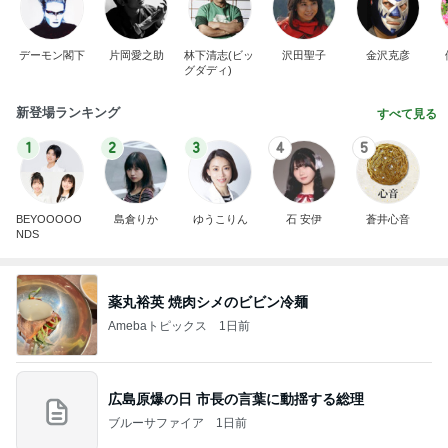
デーモン閣下
片岡愛之助
林下清志(ビッ
沢田聖子
金沢克彦
グダディ)
新登場ランキング
すべて見る
1
2
3
4
5
BEYOOOOO
島倉りか
ゆうこりん
石 安伊
蒼井心音
NDS
薬丸裕英 焼肉シメのビビン冷麺
Amebaトピックス
1日前
広島原爆の日 市長の言葉に動揺する総理
ブルーサファイア
1日前