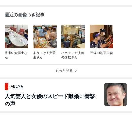
最近の画像つき記事
将来の介護士さ
ようこそ！実習
ハーモニカ演奏
三線の池下夫妻
ん
生さん
の國枝さん
もっと見る
ABEMA
人気芸人と女優のスピード離婚に衝撃
の声