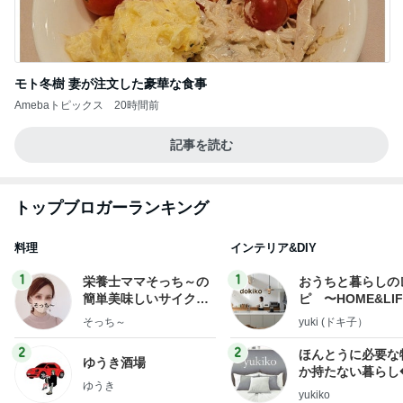
モト冬樹 妻が注文した豪華な食事
Amebaトピックス
20時間前
記事を読む
トップブロガーランキング
料理
インテリア&DIY
1
1
栄養士ママそっち～の
おうちと暮らしの
簡単美味しいサイクル
ピ 〜HOME&LI
献立
そっち～
yuki (ドキ子）
2
2
ほんとうに必要な
ゆうき酒場
か持たない暮らし
ゆうき
ep Life Simple
yukiko