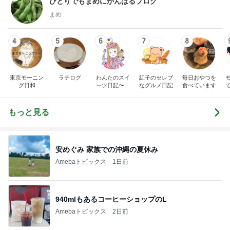
ひとりでもまめにがんばるブログ
まめ
4
5
6
7
8
東京モーニン
ラテログ
わんたのスイ
紅子のセレブ
毎日おやつを
グ日和
ーツ日記〜小
なグルメ日記
食べています
さな幸せ♡コ
ンビニスイー
ツ〜
もっと見る
安めぐみ 家族での沖縄の夏休み
Amebaトピックス
1日前
940mlもあるコーヒーショップのL
Amebaトピックス
2日前