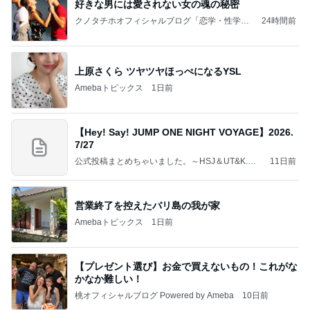
好きな男には愛されない女の魂の秘密
クノタチホオフィシャルブログ「恋学・性学研
24時間前
究室」Powered by Ameba
上原さくら ツヤツヤほっぺになるYSL
Amebaトピックス
1日前
【Hey! Say! JUMP ONE NIGHT VOYAGE】2026.
7/27
公式投稿まとめちゃいました。～HSJ＆UT&K.O.
11日前
～
営業終了を控えたバリ島の我が家
Amebaトピックス
1日前
【プレゼント選び】お金で買えないもの！これがな
かなか難しい！
桃オフィシャルブログ Powered by Ameba
10日前