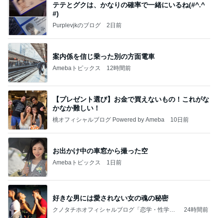
テテとグクは、かなりの確率で一緒にいるね(#^.^
#)
Purplevjkのブログ
2日前
案内係を信じ乗った別の方面電車
Amebaトピックス
12時間前
【プレゼント選び】お金で買えないもの！これがな
かなか難しい！
桃オフィシャルブログ Powered by Ameba
10日前
お出かけ中の車窓から撮った空
Amebaトピックス
1日前
好きな男には愛されない女の魂の秘密
クノタチホオフィシャルブログ「恋学・性学研
24時間前
究室」Powered by Ameba