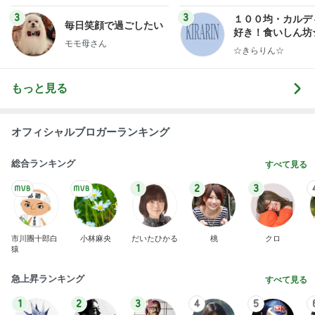
ンテリアのきろく
3
3
１００均・カルデ
毎日笑顔で過ごしたい
好き！食いしん坊
モモ母さん
らりん☆のブログ
☆きらりん☆
もっと見る
オフィシャルブロガーランキング
総合ランキング
すべて見る
1
2
3
市川團十郎白
小林麻央
だいたひかる
桃
クロ
猿
急上昇ランキング
すべて見る
1
2
3
4
5