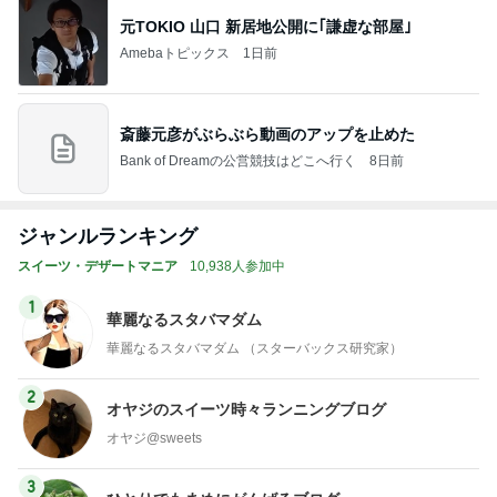
元TOKIO 山口 新居地公開に｢謙虚な部屋｣
Amebaトピックス
1日前
斎藤元彦がぶらぶら動画のアップを止めた
Bank of Dreamの公営競技はどこへ行く
8日前
ジャンルランキング
スイーツ・デザートマニア
10,938人参加中
1
華麗なるスタバマダム
華麗なるスタバマダム （スターバックス研究家）
2
オヤジのスイーツ時々ランニングブログ
オヤジ@sweets
3