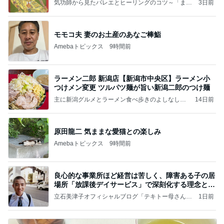
気功師から見たバレエとヒーリングのコツ～「まと
3日前
いのば」ブログ
モモコ夫 妻のお土産のあなご棒鮨
Amebaトピックス
9時間前
ラーメン二郎 新潟店【新潟市中央区】ラーメン小
つけメン変更 ツルパツ麺が旨い新潟二郎のつけ麺
主に新潟グルメとラーメン食べ歩きのよしなしご
14日前
と
原田龍二 気ままな愛猫との楽しみ
Amebaトピックス
9時間前
良心的な事業所ほど経営は苦しく、障害ある子の居
場所「放課後デイサービス」で深刻化する理念と現
実の
立石美津子オフィシャルブログ「テキトー母さんの
1日前
すすめ」Powered by Ameba