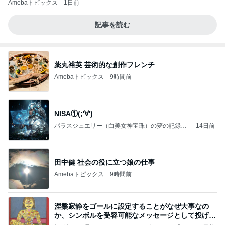
Amebaトピックス
1日前
記事を読む
薬丸裕英 芸術的な創作フレンチ
Amebaトピックス
9時間前
NISA①(;'∀')
パラスジュエリー（白美女神宝珠）の夢の記録
14日前
（続編）
田中健 社会の役に立つ娘の仕事
Amebaトピックス
9時間前
涅槃寂静をゴールに設定することがなぜ大事なの
か、シンボルを受容可能なメッセージとして投げる
ことが