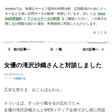
女優の滝沢沙織さんと対談しました | 鬱→総売上億越え｜はら
ひろこ｜一生願いを叶え続ける具現化コーチ
アプリをダウンロードして
ブログの更新通知
を受け取りまし
開く
ょう。
鬱→総売上億越え｜はらひろこ｜一生願いを
フォロー
叶え続ける具現化コーチ
前の記事へ
一覧
次の記事へ
女優の滝沢沙織さんと対談しました
2022年06月11日
テーマ：
♥お知らせ
乙女な皆さま、おこんばんわん。
そういえば、すっかり載せるの忘れてたｗ
女優の滝沢沙織さんとWEBメディア企画で少し前に対談