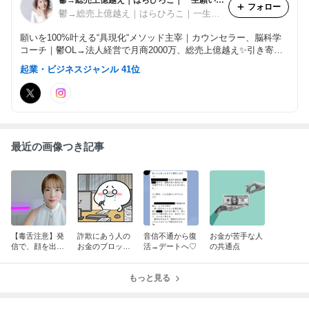
フォロー
鬱→総売上億越え｜はらひろこ｜一生願いを叶え続ける具現化コーチ
願いを100%叶える“具現化“メソッド主宰｜カウンセラー、脳科学
コーチ｜鬱OL→法人経営で月商2000万、総売上億越え✨引き寄せ
迷子、潜在意識、スピジプシーも具現化でお金、恋愛、起業を叶え
起業・ビジネスジャンル 41位
る方続出｜LINE登録で11大特典プレゼント
最近の画像つき記事
【毒舌注意】発
詐欺にあう人の
音信不通から復
お金が苦手な人
信で、顔を出し
お金のブロック
活→デートへ♡
の共通点
たくない悩み
（実はお金得意
な人）
もっと見る