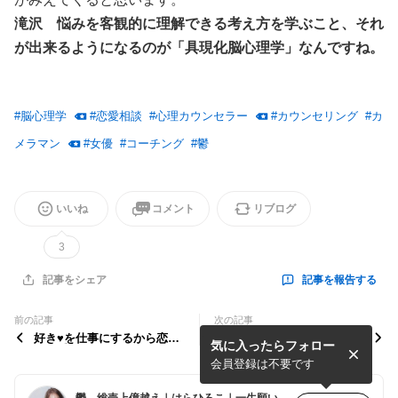
滝沢 悩みを客観的に理解できる考え方を学ぶこと、それ
が出来るようになるのが「具現化脳心理学」なんですね。
#
脳心理学
#
恋愛相談
#
心理カウンセラー
#
カウンセリング
#
カ
メラマン
#
女優
#
コーチング
#
鬱
いいね
コメント
リブログ
3
記事を報告する
記事をシェア
前の記事
次の記事
好き♥を仕事にするから恋愛
お金は喜びに使おう♥
気に入ったらフォロー
も上手くいく
会員登録は不要です
鬱→総売上億越え｜はらひろこ｜一生願いを叶え続ける具現化コーチ