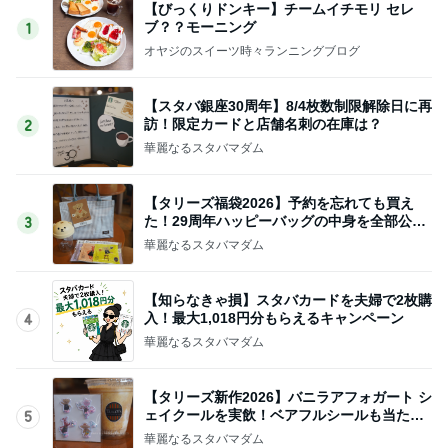
【びっくりドンキー】チームイチモリ セレ
ブ？？モーニング
1
オヤジのスイーツ時々ランニングブログ
【スタバ銀座30周年】8/4枚数制限解除日に再
訪！限定カードと店舗名刺の在庫は？
2
華麗なるスタバマダム
【タリーズ福袋2026】予約を忘れても買え
た！29周年ハッピーバッグの中身を全部公開
3
8/5～
華麗なるスタバマダム
【知らなきゃ損】スタバカードを夫婦で2枚購
入！最大1,018円分もらえるキャンペーン
4
華麗なるスタバマダム
【タリーズ新作2026】バニラアフォガート シ
ェイクールを実飲！ベアフルシールも当たっ
5
た！
華麗なるスタバマダム