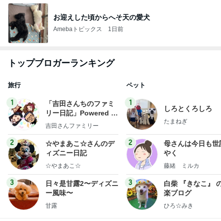
お迎えした頃からへそ天の愛犬
Amebaトピックス
1日前
トップブロガーランキング
旅行
ペット
1
1
「吉田さんちのファミ
しろとくろしろ
リー日記」Powered b
たまねぎ
y Ameba 吉田さんファ
吉田さんファミリー
ミリーオフィシャルブ
ログ
2
2
☆やまあこ☆さんのデ
母さんは今日も世
ィズニー日記
やく
☆やまあこ☆
藤緒 ミルカ
3
3
日々是甘露2〜ディズニ
白柴 『きなこ』 
ー風味〜
楽ブログ
甘露
ひろ☆みき