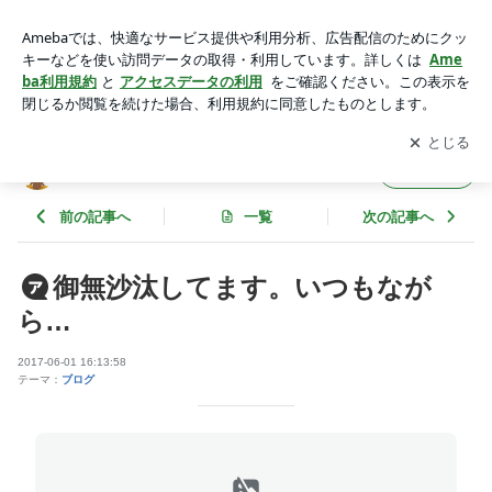
御無沙汰してます。いつもながら… | 極北の鷹
アプリをダウンロードして
ブログの更新通知
を受け取りまし
開く
ょう。
極北の鷹
フォロー
前の記事へ
一覧
次の記事へ
御無沙汰してます。いつもなが
ら…
2017-06-01 16:13:58
テーマ：
ブログ