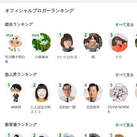
オフィシャルブロガーランキング
総合ランキング
すべて見る
1
2
3
市川團十郎白
小林麻央
だいたひかる
桃
クロ
猿
急上昇ランキング
すべて見る
1
2
3
4
5
AKB48
たんぽぽ川村
北村総一朗
北別府学
OCHA NORM
エミコ
A
新登場ランキング
すべて見る
1
2
3
4
5