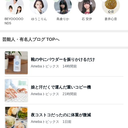
BEYOOOOO
ゆうこりん
島倉りか
石 安伊
蒼井心音
NDS
芸能人・有名人ブログ TOPへ
靴の中にパウダーを振りかけるだけ
Amebaトピックス
14時間前
娘と汗だくで運んだ重いコピー機
Amebaトピックス
21時間前
夜コストコだったのに体重が微減
Amebaトピックス
1日前