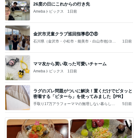
26度の日にこれからの行き先
Amebaトピックス
1日前
金沢市児童クラブ巡回指導⑥⑦⑧
石川県（金沢市・小松市・能美市・白山市他)ヨガ
1日前
インストラクター深山りまの日記
ママ友から買い取った可愛いチャーム
Amebaトピックス
1日前
ラグのズレ問題がついに解決！置くだけでピタッと
密着する「ピターら」を使ってみました【PR】
手取り17万アラフォーママの無理しない暮らし旗
5日前
竿地よりᝰ✍︎꙳⋆