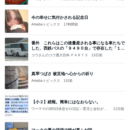
っかり残す
今の幸せに気付かされる記念日
Amebaトピックス
17時間前
番外 これらはこの後量産される事になる車たちで
した、西鉄バスの「９４９０台」で存在した「１号
車」
コウさんのコウ通大百科 ＰＡＲＴ３
13日前
真琴つばさ 被災地へ心からの祈り
Amebaトピックス
1日前
【小２】続報。簡単にはなおらない。
ワーママの365日休息ゼロ日記～育児と会社がブ
11日前
ラックすぎ～