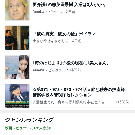
要介護5の志茂田景樹 入浴は3人がかり
Amebaトピックス
2日前
「彼の真実、彼女の嘘」米ドラマ
小さな幸せをさがして
4日前
｢海のはじまり｣子役の現在に｢美人さん｣
Amebaトピックス
21時間前
☆第971・972・973・974話☆絆と秩序の捜査録！
警察学校＆警視庁セレクション
☆愛媛生まれ・育ち☆香川県高松市在住☆自分
12時間前
の世界観を表現する自由人、ワタナベのブロ
グ。
ジャンルランキング
映画レビュー
7,028人参加中