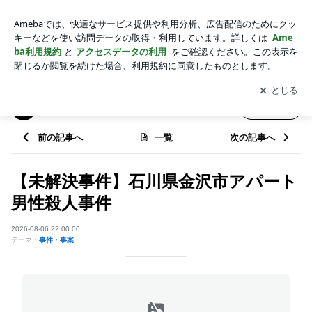
【未解決事件】石川県金沢市アパート男性殺人事件 | 単なるヒ
マ潰しオヤジ(既婚)
アプリをダウンロードして
ブログの更新通知
を受け取りまし
開く
ょう。
単なるヒマ潰しオヤジ(既婚)
フォロー
前の記事へ
一覧
次の記事へ
【未解決事件】石川県金沢市アパート
男性殺人事件
2026-08-06 22:00:00
テーマ：
事件・事案