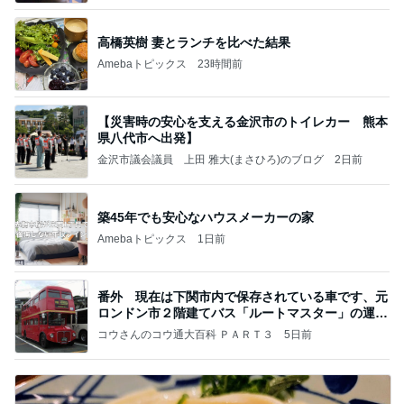
高橋英樹 妻とランチを比べた結果
Amebaトピックス
23時間前
【災害時の安心を支える金沢市のトイレカー 熊本
県八代市へ出発】
金沢市議会議員 上田 雅大(まさひろ)のブログ
2日前
築45年でも安心なハウスメーカーの家
Amebaトピックス
1日前
番外 現在は下関市内で保存されている車です、元
ロンドン市２階建てバス「ルートマスター」の運行
時
コウさんのコウ通大百科 ＰＡＲＴ３
5日前