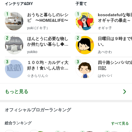
インテリア&DIY
子育て
1
1
おうちと暮らしのレシ
kosodatefulな毎
ピ 〜HOME&LIFE〜
オギャ子の暴走～
yuki (ドキ子）
オギャ子
2
2
ほんとうに必要な物し
日曜日は９時まで
か持たない暮らし◆Ke
い。
ep Life Simple◆〜イ
yukiko
あべかわ
ンテリアのきろく〜
3
3
１００均・カルディ大
四十路シンパパの
好き！食いしん坊☆き
日記
らりん☆のブログ
☆きらりん☆
はやパパ
もっと見る
オフィシャルブロガーランキング
総合ランキング
すべて見る