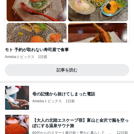
モト 予約が取れない寿司屋で食事
Amebaトピックス
1日前
記事を読む
母の記憶から抜けてしまった電話
Amebaトピックス
1日前
【大人の北陸エスケープ宿】富山と金沢で脳を空っ
ぽにする温泉サウナ旅
60代からのスマート家計術｜豊かに暮らして、し
12日前