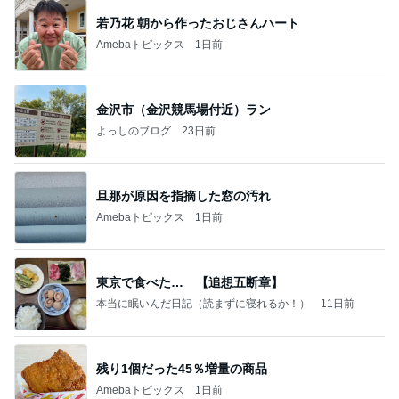
若乃花 朝から作ったおじさんハート
Amebaトピックス
1日前
金沢市（金沢競馬場付近）ラン
よっしのブログ
23日前
旦那が原因を指摘した窓の汚れ
Amebaトピックス
1日前
東京で食べた… 【追想五断章】
本当に眠いんだ日記（読まずに寝れるか！）
11日前
残り1個だった45％増量の商品
Amebaトピックス
1日前