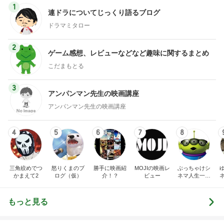
1
連ドラについてじっくり語るブログ
ドラマミタロー
2
ゲーム感想、レビューなどなど趣味に関するまとめ
こだまもとる
3
アンパンマン先生の映画講座
アンパンマン先生の映画講座
4
5
6
7
8
三角絞めでつ
怒りくまのブ
勝手に映画紹
MOJIの映画レ
ぶっちゃけシ
かまえて2
ログ（仮）
介！？
ビュー
ネマ人生一直
線！❁
もっと見る