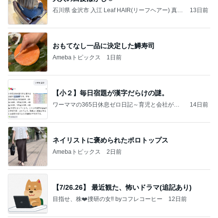
石川県 金沢市 入江 Leaf HAIR(リーフヘアー) 真琴
13日前
の美容師日記
おもてなし一品に決定した鱒寿司
Amebaトピックス
1日前
【小２】毎日宿題が漢字だらけの謎。
ワーママの365日休息ゼロ日記～育児と会社がブ
14日前
ラックすぎ～
ネイリストに褒められたポロトップス
Amebaトピックス
2日前
【7/26.26】 最近観た、怖いドラマ(追記あり)
目指せ、株❤️捜研の女‼️ byコフレコーヒー
12日前