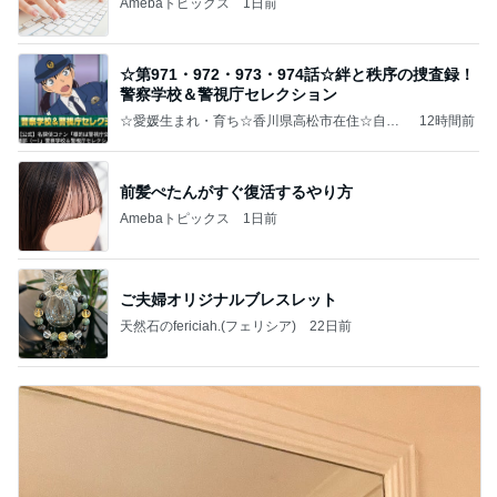
Amebaトピックス
1日前
☆第971・972・973・974話☆絆と秩序の捜査録！
警察学校＆警視庁セレクション
☆愛媛生まれ・育ち☆香川県高松市在住☆自分
12時間前
の世界観を表現する自由人、ワタナベのブロ
グ。
前髪ぺたんがすぐ復活するやり方
Amebaトピックス
1日前
ご夫婦オリジナルブレスレット
天然石のfericiah.(フェリシア)
22日前