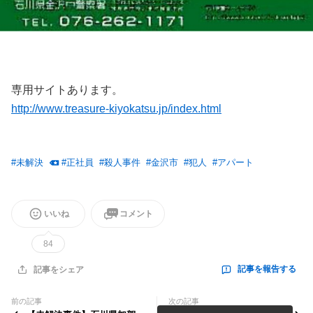
専用サイトあります。
http://www.treasure-kiyokatsu.jp/index.html
#
未解決
#
正社員
#
殺人事件
#
金沢市
#
犯人
#
アパート
いいね
コメント
84
記事を報告する
記事をシェア
前の記事
次の記事