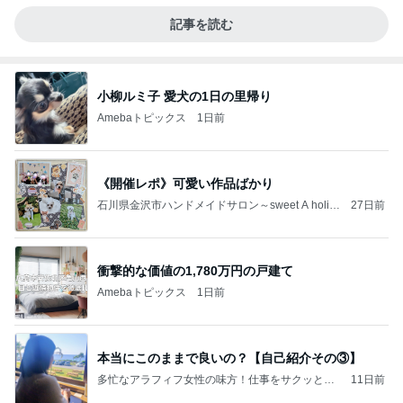
記事を読む
小柳ルミ子 愛犬の1日の里帰り
Amebaトピックス
1日前
《開催レポ》可愛い作品ばかり
石川県金沢市ハンドメイドサロン～sweet A holic
27日前
～
衝撃的な価値の1,780万円の戸建て
Amebaトピックス
1日前
本当にこのままで良いの？【自己紹介その③】
多忙なアラフィフ女性の味方！仕事をサクッと終
11日前
わらせて自分時間を愉しむブログ│安葉ようこ