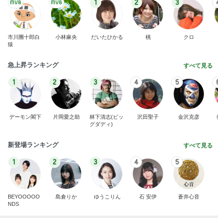
1
2
3
市川團十郎白
小林麻央
だいたひかる
桃
クロ
猿
急上昇ランキング
すべて見る
1
2
3
4
5
デーモン閣下
片岡愛之助
林下清志(ビッ
沢田聖子
金沢克彦
グダディ)
新登場ランキング
すべて見る
1
2
3
4
5
BEYOOOOO
島倉りか
ゆうこりん
石 安伊
蒼井心音
NDS