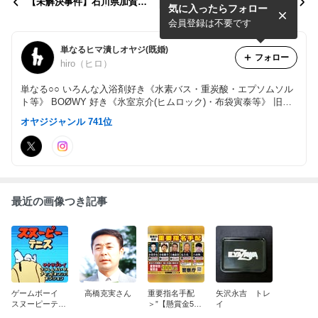
【未解決事件】石川県加賀市
ゴリラの手
気に入ったらフォロー
コンビニ強盗殺人事件
会員登録は不要です
単なるヒマ潰しオヤジ(既婚)
フォロー
hiro（ヒロ）
単なる○○ いろんな入浴剤好き《水素バス・重炭酸・エプソムソル
ト等》 BOØWY 好き《氷室京介(ヒムロック)・布袋寅泰等》 旧車
好き《日本車・アメ車・ヨーロッパ車等
オヤジジャンル 741位
最近の画像つき記事
ゲームボーイ
高橋克実さん
重要指名手配
矢沢永吉 トレ
スヌーピーテニ
＞”【懸賞金500
イ
ス
万円】大学生死