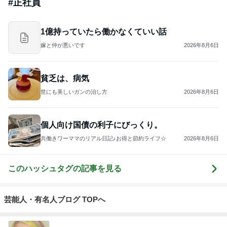
#
正社員
1億持っていたら働かなくていい話
嫁と仲が悪いです
2026年8月6日
貧乏は、病気
世にも美しいガンの治し方
2026年8月6日
個人向け国債の利子にびっくり。
共働きワーママのリアル日記♪お得と節約ライフ☆
2026年8月6日
このハッシュタグの記事を見る
芸能人・有名人ブログ TOPへ